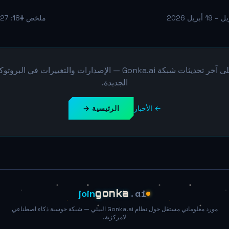
ملخص #18: 27 أبريل – 3 مايو 2026 →
نظرة عامة على آخر تحديثات شبكة Gonka.ai — الإصدارات والتغييرات 
الجديدة.
← الأخبار
الرئيسية →
.ai
join
gonka
مورد معلوماتي مستقل حول نظام Gonka.ai البيئي — شبكة حوسبة ذكاء اصطناعي
لامركزية.