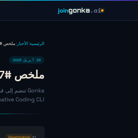
.ai
join
gonka
الرئيسية
/
الأخبار
/
ملخص #17: 20 أبريل – 26 أبريل 2026
26 أبريل 2026
ملخص #17: 20 أبريل – 26 أبريل 2026
native Coding CLI. تم رفض اقتراح منصة مراقبة العق
Governance
#1