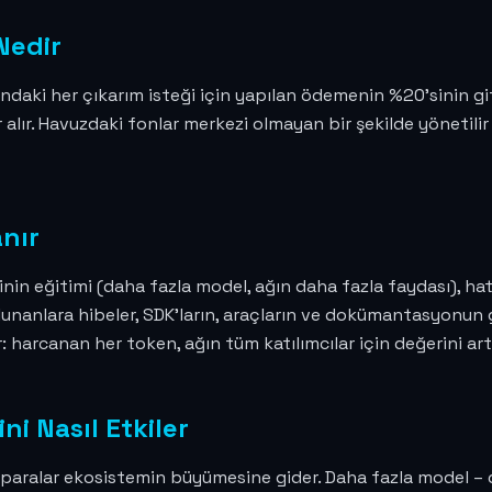
Nedir
aki her çıkarım isteği için yapılan ödemenin %20'sinin gitt
r alır. Havuzdaki fonlar merkezi olmayan bir şekilde yönetili
nır
inin eğitimi (daha fazla model, ağın daha fazla faydası), hata
bulunanlara hibeler, SDK'ların, araçların ve dokümantasyonun
harcanan her token, ağın tüm katılımcılar için değerini artı
i Nasıl Etkiler
aralar ekosistemin büyümesine gider. Daha fazla model – da