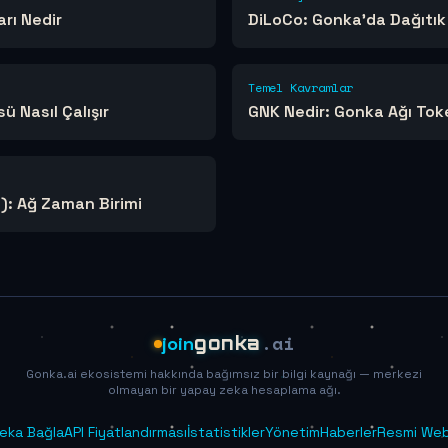
rı Nedir
DiLoCo: Gonka'da Dağıtık
Temel Kavramlar
 Nasıl Çalışır
GNK Nedir: Gonka Ağı Tok
: Ağ Zaman Birimi
.ai
join
gonka
Gonka.ai ekosistemi hakkında bağımsız bir bilgi kaynağı — merkezi
olmayan bir yapay zeka hesaplama ağı.
eka Bağla
API Fiyatlandırması
İstatistikler
Yönetim
Haberler
Resmi Web