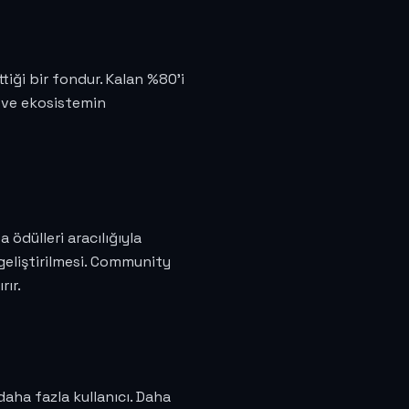
iği bir fondur. Kalan %80'i
r ve ekosistemin
 ödülleri aracılığıyla
 geliştirilmesi. Community
rır.
ha fazla kullanıcı. Daha