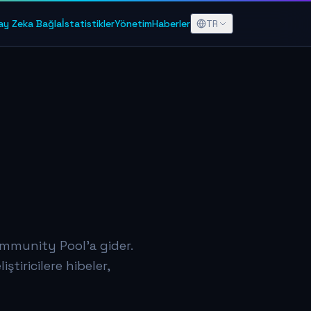
TR
ay Zeka Bağla
İstatistikler
Yönetim
Haberler
Community Pool'a gider.
ştiricilere hibeler,