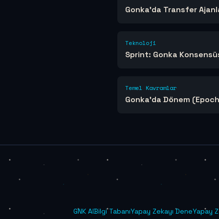
Gonka'da Transfer Ajanla
Teknoloji
Sprint: Gonka Konsensüsü
Temel Kavramlar
Gonka'da Dönem (Epoch)
GNK Al
Bilgi Tabanı
Yapay Zekayı Dene
Yapay Z