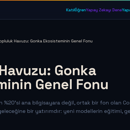
Katıl
Öğren
Yapay Zekayı Dene
Yap
opluluk Havuzu: Gonka Ekosisteminin Genel Fonu
 Havuzu: Gonka
minin Genel Fonu
n %20'si ana bilgisayara değil, ortak bir fon olan 
geleceğine bir yatırımdır: yeni modellerin eğitimi, geli