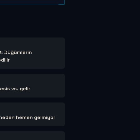
: Düğümlerin
dilir
esis vs. gelir
r neden hemen gelmiyor