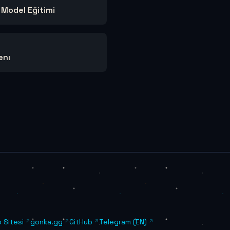
 Model Eğitimi
enı
 Sitesi
gonka.gg
GitHub
Telegram (EN)