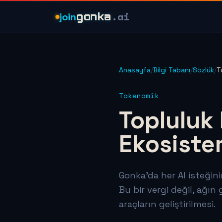
.ai
join
gonka
Anasayfa
/
Bilgi Tabanı
/
Sözlük
/
T
Tokenomik
Topluluk
Ekosiste
Gonka'da her AI isteğini
Bu bir vergi değil, ağın 
araçların geliştirilmesi.