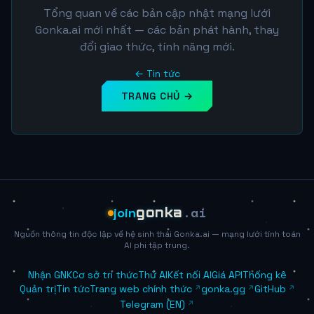
Tổng quan về các bản cập nhật mạng lưới
Gonka.ai mới nhất — các bản phát hành, thay
đổi giao thức, tính năng mới.
← Tin tức
TRANG CHỦ →
.ai
join
gonka
Nguồn thông tin độc lập về hệ sinh thái Gonka.ai — mạng lưới tính toán
AI phi tập trung.
Nhận GNK
Cơ sở tri thức
Thử AI
Kết nối AI
Giá API
Thống kê
Quản trị
Tin tức
Trang web chính thức
gonka.gg
GitHub
Telegram (EN)