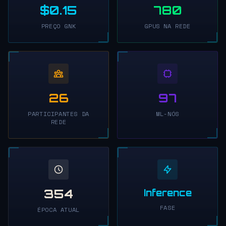
$0.15
780
PREÇO GNK
GPUS NA REDE
26
97
PARTICIPANTES DA
ML-NÓS
REDE
354
Inference
FASE
ÉPOCA ATUAL