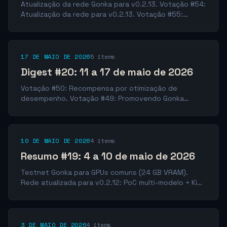
Atualização da rede Gonka para v0.2.13. Votação #54:
Atualização da rede para v0.2.13. Votação #55:
Proposta GRC #2 - Reembolso (épocas 248-254).
Votação #53: INC4 | Gonka NOP - subsídio para
ferramenta de implantação de nós. Votação #52:
Proposta de atualização: v0.2.13. Votação #51: Apoio
17 DE MAIO DE 2026
5 items
à presença da Gonka na WebX Asia.
Digest #20: 11 a 17 de maio de 2026
Votação #50: Recompensa por otimização de
desempenho. Votação #49: Promovendo Gonka
através de influenciadores de IA. Votação #48:
Reduzindo o limite de participação direta para 10%.
Votação #47: Recompensa por otimização de
desempenho rejeitada. Votação #46: Pagamento de
10 DE MAIO DE 2026
4 items
compensação pelas épocas 132-247.
Resumo #19: 4 a 10 de maio de 2026
Testnet Gonka para GPUs comuns (24 GB VRAM).
Rede atualizada para v0.2.12: PoC multi-modelo + Kimi
K2.6, devshards movidos para versiond.
Compensações para as épocas 132–247 aprovadas.
Duas propostas de governança rejeitadas.
3 DE MAIO DE 2026
4 items