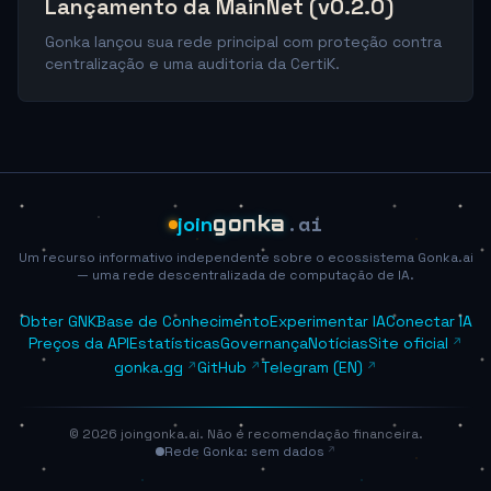
Lançamento da MainNet (v0.2.0)
Gonka lançou sua rede principal com proteção contra
centralização e uma auditoria da CertiK.
.ai
join
gonka
Um recurso informativo independente sobre o ecossistema Gonka.ai
— uma rede descentralizada de computação de IA.
Obter GNK
Base de Conhecimento
Experimentar IA
Conectar IA
Preços da API
Estatísticas
Governança
Notícias
Site oficial
gonka.gg
GitHub
Telegram (EN)
© 2026 joingonka.ai. Não é recomendação financeira.
Rede Gonka: sem dados