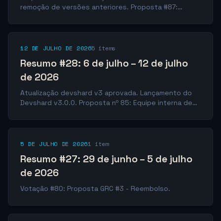
remoção de versões anteriores. Proposta #87:
Remoção do modelo Kimi K2.6. Proposta #86:
Aumento do coeficiente de peso para Kimi-K2.6 e
GLM-5.2.
12 DE JULHO DE 2026
5 items
Resumo #28: 6 de julho – 12 de julho
de 2026
Atualização devshard v3 aprovada. Lançamento do
Devshard v3.0.0. Proposta nº 85: Equipe interna de
Go-To-Market por 3 meses. Proposta nº 84:
Captação de $3M+ de capital em GONKA via Uniswap
— Fase 1/6 ($50k USDT). Proposta nº 81: Reembolso
do Kimi cPoC (épocas 306-309).
5 DE JULHO DE 2026
1 item
Resumo #27: 29 de junho – 5 de julho
de 2026
Votação #80: Proposta GRC #3 - Reembolso.