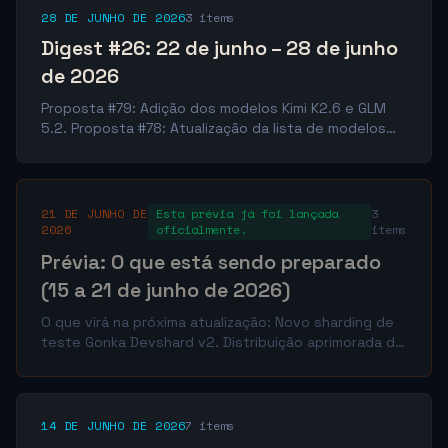
28 DE JUNHO DE 2026
3 items
Digest #26: 22 de junho – 28 de junho
de 2026
Proposta #79: Adição dos modelos Kimi K2.6 e GLM
5.2. Proposta #78: Atualização da lista de modelos
para a prova de conceito (PoC). Proposta #77:
Proposta de relações públicas da Gonka para os
EUA/regiões globais.
21 DE JUNHO DE
Esta prévia já foi lançada
3
2026
oficialmente.
items
Prévia: O que está sendo preparado
(15 a 21 de junho de 2026)
O que virá na próxima atualização: Novo sharding de
teste Gonka Devshard v2. Distribuição aprimorada de
fundos no Devshard. Preparação para atualização da
testnet.
14 DE JUNHO DE 2026
7 items