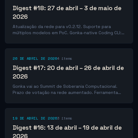
Digest #18: 27 de abril – 3 de maio de
2026
Atualização da rede para v0.2.12. Suporte para
múltiplos modelos em PoC. Gonka-native Coding CLI:
uma ferramenta para desenvolvedores. Votação
sobre a arquitetura de governança da rede.
26 DE ABRIL DE 2026
4 items
Digest #17: 20 de abril – 26 de abril de
2026
Gonka vai ao Summit de Soberania Computacional.
Prazo de votação na rede aumentado. Ferramenta
para desenvolvedores: Gonka-native Coding CLI.
Proposta para plataforma de monitoramento de nós
rejeitada.
19 DE ABRIL DE 2026
3 items
Digest #16: 13 de abril – 19 de abril de
2026