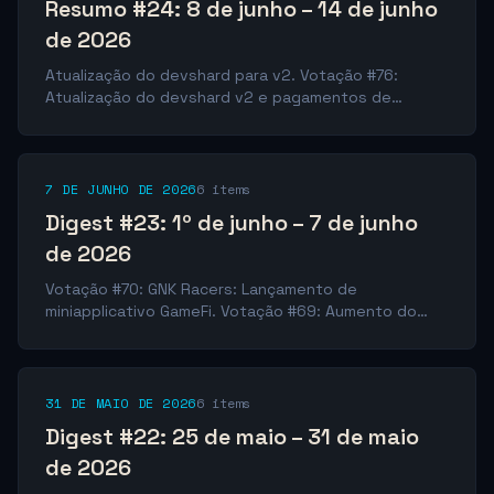
Resumo #24: 8 de junho – 14 de junho
de 2026
Atualização do devshard para v2. Votação #76:
Atualização do devshard v2 e pagamentos de
recompensas. Votação #75: Iniciativa de
desenvolvimento de rede da Private Inc × Gonka.
Votação #74: Gonka Labs: Suporte de infraestrutura,
melhoria de produtos e lançamento de novos.
7 DE JUNHO DE 2026
6 items
Votação #73: Aumento do depósito mínimo para
Digest #23: 1º de junho – 7 de junho
votações. Votação #72: Abertura da criação de
de 2026
devshard escrow para a carteira da comunidade.
Votação #71: Proposta de PR para Gonka nas regiões
Votação #70: GNK Racers: Lançamento de
EUA/globais.
miniapplicativo GameFi. Votação #69: Aumento do
depósito mínimo de votação para 500 GNK. Votação
#68: Grande revisão do Falcon Finance no YouTube.
Votação #67: Reembolso da Kimi (épocas 265-276).
Votações #60-65: Série de propostas de TheSoul.
31 DE MAIO DE 2026
6 items
Votação #57: Aprovação do roteiro de
Digest #22: 25 de maio – 31 de maio
desenvolvimento da rede Gonka.
de 2026