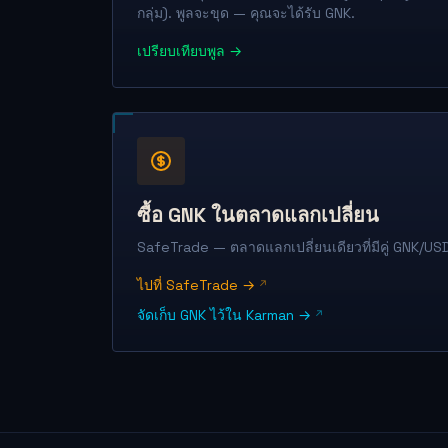
กลุ่ม). พูลจะขุด — คุณจะได้รับ GNK.
เปรียบเทียบพูล →
ซื้อ GNK ในตลาดแลกเปลี่ยน
SafeTrade — ตลาดแลกเปลี่ยนเดียวที่มีคู่ GNK/US
ไปที่ SafeTrade →
จัดเก็บ GNK ไว้ใน Karman →