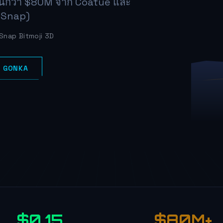
ทุนกว่า $80M จาก Coatue และ
ย Snap)
 Snap Bitmoji 3D
กับ GONKA
$0.15
$80M+