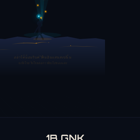
อย่าได้น้อมรับค่ำคืนอันแสนสงบนั้น
จงพิโรธ พิโรธต่อการดับไปของแสง
1B GNK