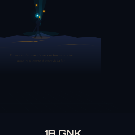
No entres dócilmente en esa buena noche
Ruge, ruge contra el ocaso de la luz
1B GNK