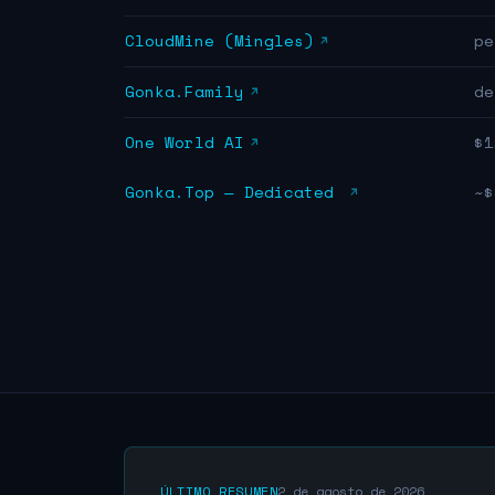
CloudMine (Mingles)
pe
Gonka.Family
de
One World AI
$1
Gonka.Top — Dedicated
~$
ÚLTIMO RESUMEN
2 de agosto de 2026