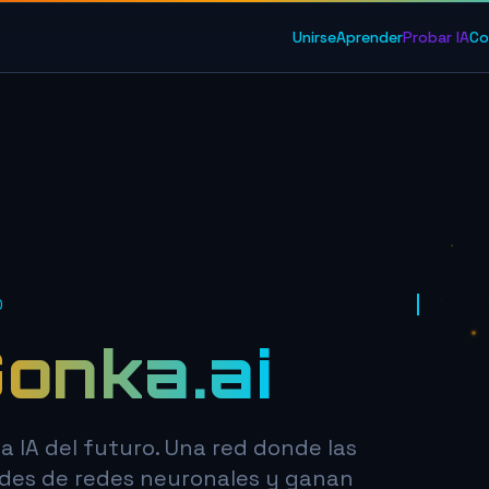
Unirse
Aprender
Probar IA
Co
O
onka.ai
a IA del futuro. Una red donde las
tudes de redes neuronales y ganan