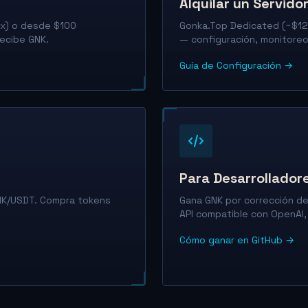
Alquilar un Servido
ex) o desde $100
Gonka.Top Dedicated (~$12
recibe GNK.
— configuración, monitoreo
Guía de Configuración →
Para Desarrollador
GNK/USDT. Compra tokens
Gana GNK por corrección de
API compatible con OpenAI,
Cómo ganar en GitHub →