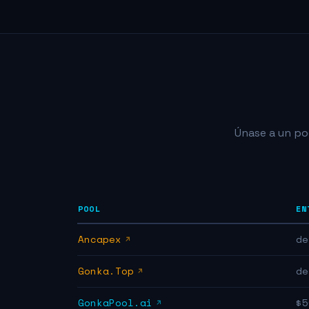
Únase a un poo
POOL
EN
Ancapex
de
Gonka.Top
de
GonkaPool.ai
$5