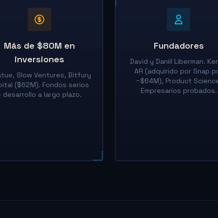
Más de $80M en
Fundadores
inversiones
David y Daniil Liberman. Ke
AR (adquirido por Snap p
tue, Slow Ventures, Bitfury
~$64M), Product Scienc
pital ($62M). Fondos serios
Empresarios probados.
= desarrollo a largo plazo.