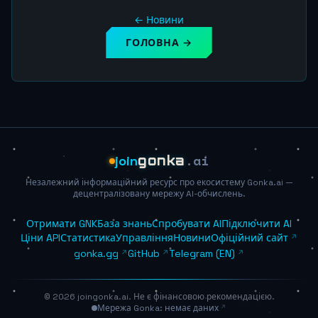
← Новини
ГОЛОВНА →
.ai
join
gonka
Незалежний інформаційний ресурс про екосистему Gonka.ai —
децентралізовану мережу AI-обчислень.
Отримати GNK
База знань
Спробувати AI
Підключити AI
Ціни API
Статистика
Управління
Новини
Офіційний сайт
gonka.gg
GitHub
Telegram (EN)
© 2026 joingonka.ai. Не є фінансовою рекомендацією.
Мережа Gonka: немає даних