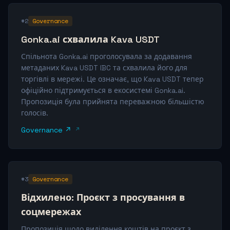
#2
Governance
Gonka.ai схвалила Kava USDT
Спільнота Gonka.ai проголосувала за додавання
метаданих Kava USDT IBC та схвалила його для
торгівлі в мережі. Це означає, що Kava USDT тепер
офіційно підтримується в екосистемі Gonka.ai.
Пропозиція була прийнята переважною більшістю
голосів.
Governance ↗
#3
Governance
Відхилено: Проєкт з просування в
соцмережах
Пропозиція щодо виділення коштів на проєкт з