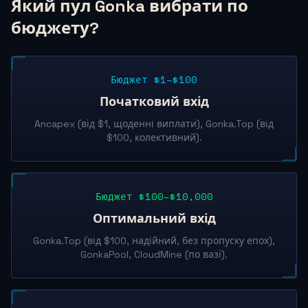
Який пул Gonka вибрати по
бюджету?
Бюджет $1–$100
Початковий вхід
Ancapex (від $1, щоденні виплати), Gonka.Top (від
$100, колективний).
Бюджет $100–$10,000
Оптимальний вхід
Gonka.Top (від $100, надійний, без пропуску епох),
GonkaPool, CloudMine (по вазі).