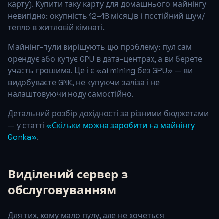
карту). Купити таку карту для домашнього майнінгу
невигідно: окупність 12–18 місяців і постійний шум/
тепло в житловій кімнаті.
Майнінг-пули вирішують цю проблему: пул сам
орендує або купує GPU в дата-центрах, а ви берете
участь грошима. Це і є «ai mining без GPU» — ви
видобуваєте GNK, не купуючи заліза і не
налаштовуючи ноду самостійно.
Детальний розбір дохідності за різними бюджетами
— у статті
«Скільки можна заробити на майнінгу
Gonka»
.
Виділений сервер з
обслуговуванням
Для тих, кому мало пулу, але не хочеться