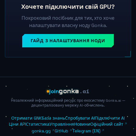
Хочете підключити свій GPU?
Покроковий посібник для тих, хто хоче
налаштувати власну ноду Gonka.
ГАЙД З НАЛАШТУВАННЯ НОДИ
.ai
join
gonka
Незалежний інформаційний ресурс про екосистему Gonka.ai —
децентралізовану мережу AI-обчислень.
Отримати GNK
База знань
Спробувати AI
Підключити AI
Ціни API
Статистика
Управління
Новини
Офіційний сайт
gonka.gg
GitHub
Telegram (EN)