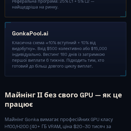
Реферальна програма: 25% L1 + 5% L2 —
найщедріша на ринку.
GonkaPool.ai
Класична схема «10% вступний + 10% від
видобутку». Вхід $500 колективно або $15,000
індивідуально. Вестинг 180 днів із затримкою
першої виплати 6 тижнів. Підходить тим, хто
готовий до більш довгого циклу виплат.
Майнінг ІІ без свого GPU — як це
працює
Майнінг Gonka вимагає професійних GPU класу
H100/H200 (40+ ГБ VRAM, ціна $20–30 тисяч за