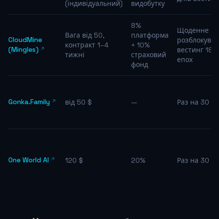
(індивідуальний)
видобутку
8%
Щоденне
Вага від 50,
платформа
CloudMine
розблокуван
контракт 1–4
+ 10%
(Mingles)
вестинг 180
тижні
страховий
епох
фонд
Gonka.Family
від 50 $
—
Раз на 30 дн
One World AI
120 $
20%
Раз на 30 дн