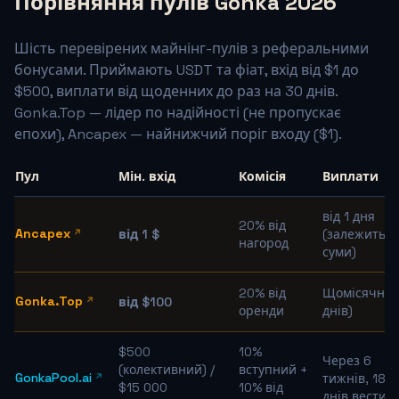
Порівняння пулів Gonka 2026
Шість перевірених майнінг-пулів з реферальними
бонусами. Приймають USDT та фіат, вхід від $1 до
$500, виплати від щоденних до раз на 30 днів.
Gonka.Top — лідер по надійності (не пропускає
епохи), Ancapex — найнижчий поріг входу ($1).
Пул
Мін. вхід
Комісія
Виплати
від 1 дня
20% від
Ancapex
від 1 $
(залежить в
нагород
суми)
20% від
Щомісячні (
Gonka.Top
від $100
оренди
днів)
$500
10%
Через 6
(колективний) /
вступний +
GonkaPool.ai
тижнів, 180
$15 000
10% від
днів вестин