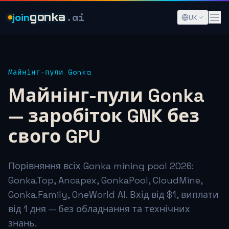
.ai
join
gonka
UK
Майнінг-пули Gonka
Майнінг-пули Gonka
— заробіток GNK без
свого GPU
Порівняння всіх Gonka mining pool 2026:
Gonka.Top, Ancapex, GonkaPool, CloudMine,
Gonka.Family, OneWorld AI. Вхід від $1, виплати
від 1 дня — без обладнання та технічних
знань.