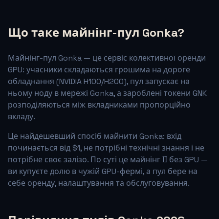
Що таке майнінг-пул Gonka?
Майнінг-пул Gonka — це сервіс колективної оренди
GPU: учасники складаються грошима на дороге
обладнання (NVIDIA H100/H200), пул запускає на
ньому ноду в мережі Gonka, а зароблені токени GNK
розподіляються між вкладниками пропорційно
вкладу.
Це найдешевший спосіб майнити Gonka: вхід
починається від $1, не потрібні технічні знання і не
потрібне своє залізо. По суті це майнінг ІІ без GPU —
ви купуєте долю в чужій GPU-фермі, а пул бере на
себе оренду, налаштування та обслуговування.