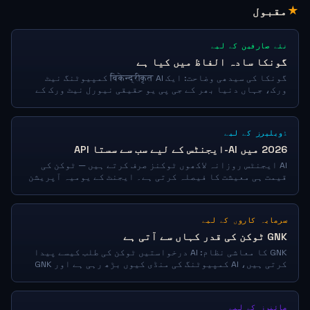
★
مقبول
نئے صارفین کے لیے
گونکا سادہ الفاظ میں کیا ہے
گونکا کی سیدھی وضاحت: ایک विकेन्द्रीकृत AI کمپیوٹنگ نیٹ
ورک، جہاں دنیا بھر کے جی پی یو حقیقی نیورل نیٹ ورک کے
کام انجام دیتے ہیں۔ $80M کی سرمایہ کاری۔
ڈویلپرز کے لیے
2026 میں AI-ایجنٹس کے لیے سب سے سستا API
AI ایجنٹس روزانہ لاکھوں ٹوکنز صرف کرتے ہیں — ٹوکن کی
قیمت ہی معیشت کا فیصلہ کرتی ہے۔ ایجنٹ کے یومیہ آپریشن
کی لاگت کا موازنہ: JoinGonka، 1M کے لیے ایک سینٹ کا بہت
چھوٹا حصہ بمقابلہ GPT-5.5, Claude, OpenRouter۔
سرمایہ کاروں کے لیے
GNK ٹوکن کی قدر کہاں سے آتی ہے
GNK کا معاشی نظام: AI درخواستیں ٹوکن کی طلب کیسے پیدا
کرتی ہیں، AI کمپیوٹنگ کی منڈی کیوں بڑھ رہی ہے اور GNK
کس طرح قیاس آرائی پر مبنی کرپٹو کرنسیوں سے مختلف ہے۔
مائنرز کے لیے