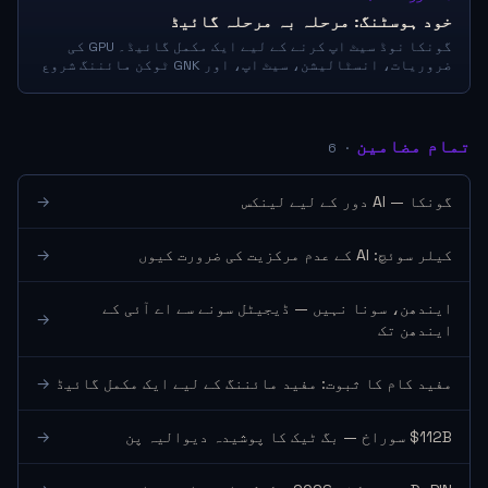
خود ہوسٹنگ: مرحلہ بہ مرحلہ گائیڈ
گونکا نوڈ سیٹ اپ کرنے کے لیے ایک مکمل گائیڈ۔ GPU کی
ضروریات، انسٹالیشن، سیٹ اپ، اور GNK ٹوکن مائننگ شروع
کرنا۔
تمام مضامین
· 6
گونکا — AI دور کے لیے لینکس
→
کیلر سوئچ: AI کے عدم مرکزیت کی ضرورت کیوں
→
ایندھن، سونا نہیں — ڈیجیٹل سونے سے اے آئی کے
→
ایندھن تک
مفید کام کا ثبوت: مفید مائننگ کے لیے ایک مکمل گائیڈ
→
$112B سوراخ — بگ ٹیک کا پوشیدہ دیوالیہ پن
→