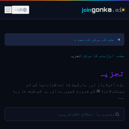
.ai
join
gonka
UR
علم کے مرکز کے حصے ▾
صفحہ اول
/
علم کا مرکز
/
تجزیہ
تجزیہ
بڑے آئیڈیاز اور مارکیٹ کا تناظر: دنیا کو ڈی
سینٹرلائزڈ AI کی ضرورت کیوں ہے اور یہ کس طرف جا رہا
ہے۔
مضمون یا اصطلاح تلاش کریں…