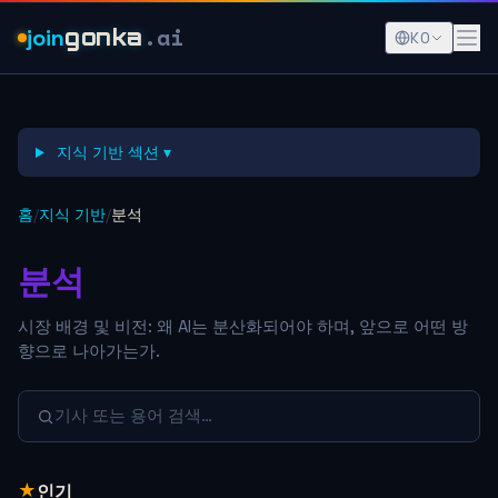
.ai
join
gonka
KO
지식 기반 섹션 ▾
홈
/
지식 기반
/
분석
분석
시장 배경 및 비전: 왜 AI는 분산화되어야 하며, 앞으로 어떤 방
향으로 나아가는가.
기사 또는 용어 검색…
★
인기