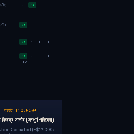
্টিং
RU
EN
্টিং
EN
EN
ZH
RU
ES
EN
RU
DE
ES
TR
বাজেট $10,000+
িজস্ব সার্ভার (সম্পূর্ণ পরিষেবা)
.Top Dedicated (~$12,000/