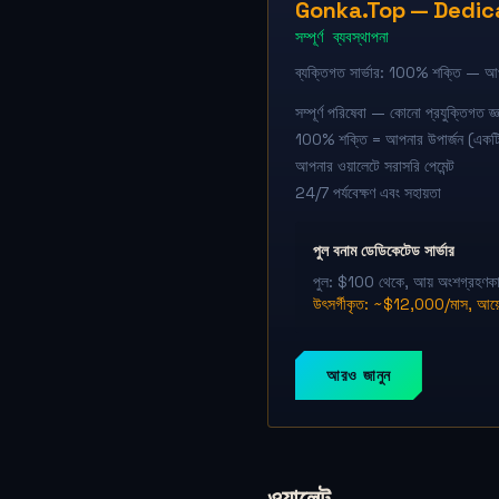
Gonka.Top — Dedic
সম্পূর্ণ ব্যবস্থাপনা
ব্যক্তিগত সার্ভার: 100% শক্তি — আপ
সম্পূর্ণ পরিষেবা — কোনো প্রযুক্তিগত জ্
100% শক্তি = আপনার উপার্জন (একটি 
আপনার ওয়ালেটে সরাসরি পেমেন্ট
24/7 পর্যবেক্ষণ এবং সহায়তা
পুল বনাম ডেডিকেটেড সার্ভার
পুল: $100 থেকে, আয় অংশগ্রহণকার
উৎসর্গীকৃত: ~$12,000/মাস, আ
আরও জানুন
ওয়ালেট