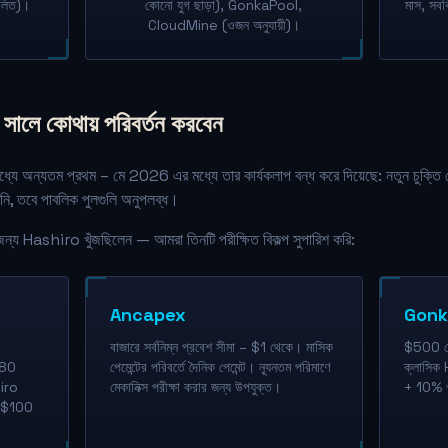
লিত)।
কোনো যুগ ছাড়া), GonkaPool,
মাস, সবকি
CloudMine (ওজন অনুযায়ী)।
ালে কোথায় পরিবর্তন করবেন
 অন্যতম প্রথম – মে 2026 এর মধ্যে তার কার্যকলাপ বন্ধ করে দিয়েছে: নতুন চুক্তি খো
়নি, তবে পাবলিক পুলগুলি অনুপলব্ধ।
য Hashiro খুঁজছিলেন — আমরা তিনটি পরীক্ষিত বিকল্প সুপারিশ করি:
Ancapex
Gonk
বাজারে সর্বনিম্ন প্রবেশ সীমা – $1 থেকে। মাসিক
$500 থে
180
পেমেন্টের পরিবর্তে দৈনিক পেমেন্ট। ন্যূনতম পরিমাণে
ক্লাসিক
hiro
মেকানিক্স পরীক্ষা করার জন্য উপযুক্ত।
+ 10% খ
া। $100