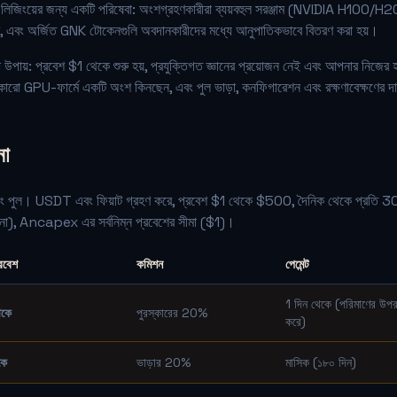
লিজিংয়ের জন্য একটি পরিষেবা: অংশগ্রহণকারীরা ব্যয়বহুল সরঞ্জাম (NVIDIA H100/H2
, এবং অর্জিত GNK টোকেনগুলি অবদানকারীদের মধ্যে আনুপাতিকভাবে বিতরণ করা হয়।
ায়: প্রবেশ $1 থেকে শুরু হয়, প্রযুক্তিগত জ্ঞানের প্রয়োজন নেই এবং আপনার নিজের হার
ো GPU-ফার্মে একটি অংশ কিনছেন, এবং পুল ভাড়া, কনফিগারেশন এবং রক্ষণাবেক্ষণের দায
না
ইনিং পুল। USDT এবং ফিয়াট গ্রহণ করে, প্রবেশ $1 থেকে $500, দৈনিক থেকে প্রতি
 করে না), Ancapex এর সর্বনিম্ন প্রবেশের সীমা ($1)।
্রবেশ
কমিশন
পেমেন্ট
1 দিন থেকে (পরিমাণের উপর 
েকে
পুরস্কারের 20%
করে)
কে
ভাড়ার 20%
মাসিক (১৮০ দিন)