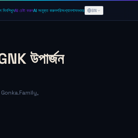
BN
গ দিন
শিখুন
AI চেষ্টা করুন
AI সংযুক্ত করুন
পরিসংখ্যান
শাসন
খবর
 GNK উপার্জন
, Gonka.Family,