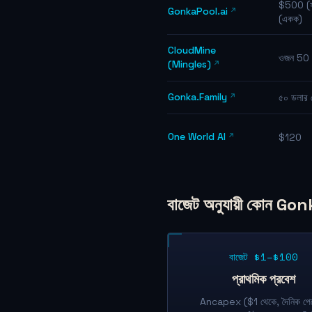
$500 (স
GonkaPool.ai
(একক)
CloudMine
ওজন 50 থ
(Mingles)
Gonka.Family
৫০ ডলার 
One World AI
$120
বাজেট অনুযায়ী কোন Gon
বাজেট $1–$100
প্রাথমিক প্রবেশ
Ancapex ($1 থেকে, দৈনিক পেমে