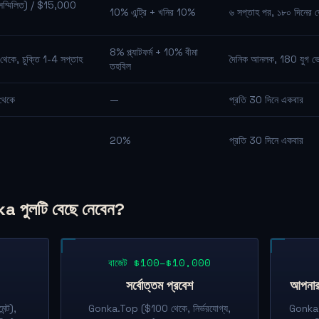
ম্মিলিত) / $15,000
10% এন্ট্রি + খনির 10%
৬ সপ্তাহ পর, ১৮০ দিনের ভেষ
8% প্ল্যাটফর্ম + 10% বীমা
েকে, চুক্তি 1-4 সপ্তাহ
দৈনিক আনলক, 180 যুগ ভেস
তহবিল
থেকে
—
প্রতি 30 দিনে একবার
20%
প্রতি 30 দিনে একবার
ka পুলটি বেছে নেবেন?
বাজেট $100–$10,000
সর্বোত্তম প্রবেশ
আপনার ন
ন্ট),
Gonka.Top ($100 থেকে, নির্ভরযোগ্য,
Gonka