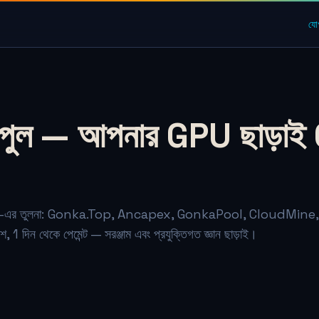
যো
ং পুল — আপনার GPU ছাড়াই
026-এর তুলনা: Gonka.Top, Ancapex, GonkaPool, CloudMine
দিন থেকে পেমেন্ট — সরঞ্জাম এবং প্রযুক্তিগত জ্ঞান ছাড়াই।