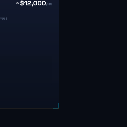
~$12,000
/মাস
 করে।