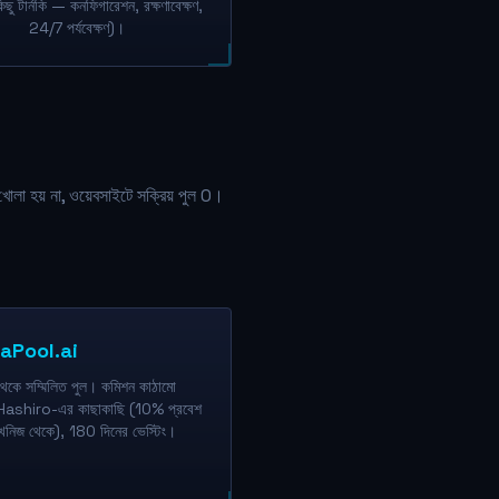
ছু টার্নকি — কনফিগারেশন, রক্ষণাবেক্ষণ,
24/7 পর্যবেক্ষণ)।
লা হয় না, ওয়েবসাইটে সক্রিয় পুল 0।
aPool.ai
কে সম্মিলিত পুল। কমিশন কাঠামো
 Hashiro-এর কাছাকাছি (10% প্রবেশ
নিজ থেকে), 180 দিনের ভেস্টিং।