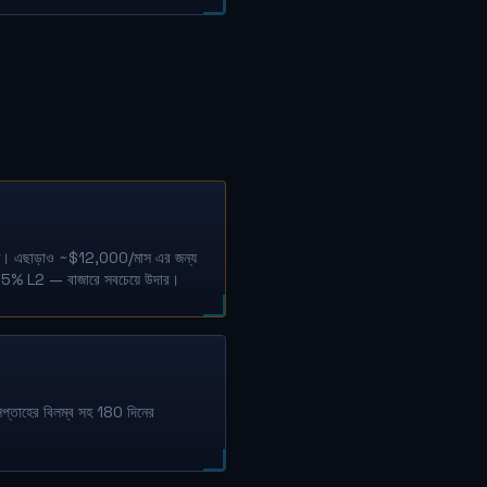
ক্ষণ। এছাড়াও ~$12,000/মাস এর জন্য
1 + 5% L2 — বাজারে সবচেয়ে উদার।
প্তাহের বিলম্ব সহ 180 দিনের