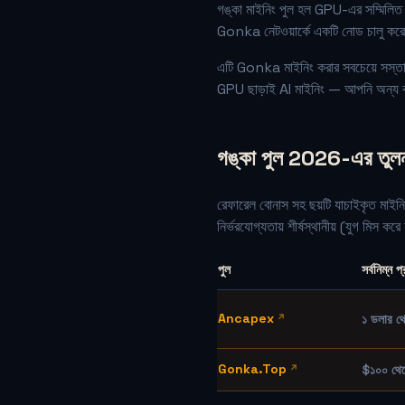
গঙ্কা মাইনিং পুল হল GPU-এর সম্মিলিত 
Gonka নেটওয়ার্কে একটি নোড চালু করে
এটি Gonka মাইনিং করার সবচেয়ে সস্তা উপ
GPU ছাড়াই AI মাইনিং — আপনি অন্য কার
গঙ্কা পুল 2026-এর তুল
রেফারেল বোনাস সহ ছয়টি যাচাইকৃত মা
নির্ভরযোগ্যতায় শীর্ষস্থানীয় (যুগ মিস
পুল
সর্বনিম্ন প
Ancapex
১ ডলার থ
Gonka.Top
$১০০ থে