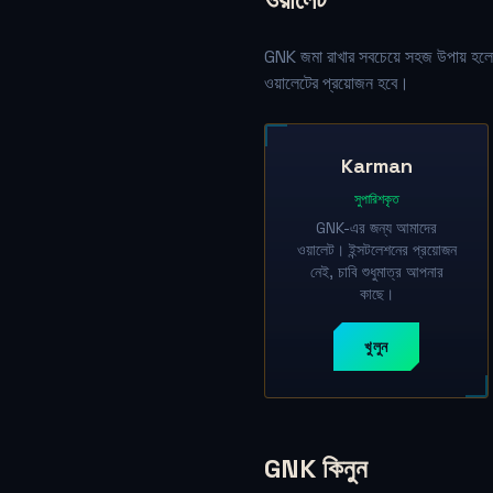
GNK জমা রাখার সবচেয়ে সহজ উপায় হলো
ওয়ালেটের প্রয়োজন হবে।
Karman
সুপারিশকৃত
GNK-এর জন্য আমাদের
ওয়ালেট। ইন্সটলেশনের প্রয়োজন
নেই, চাবি শুধুমাত্র আপনার
কাছে।
খুলুন
GNK কিনুন