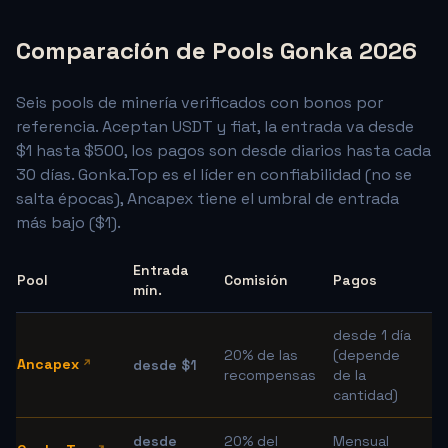
Comparación de Pools Gonka 2026
Seis pools de minería verificados con bonos por
referencia. Aceptan USDT y fiat, la entrada va desde
$1 hasta $500, los pagos son desde diarios hasta cada
30 días. Gonka.Top es el líder en confiabilidad (no se
salta épocas), Ancapex tiene el umbral de entrada
más bajo ($1).
Entrada
Pool
Comisión
Pagos
Id
mín.
desde 1 día
20% de las
(depende
E
Ancapex
desde $1
recompensas
de la
cantidad)
desde
20% del
Mensual
R