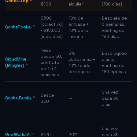
Gonka.Top
$100
alquiler
(180 días)
$500
10% de
Después de
(colectivo)
entrada +
6 semanas,
R
GonkaPool.ai
/ $15,000
10% de la
vesting de
(individual)
minería
180 días
Peso
8%
Desbloqueo
desde 50,
CloudMine
plataforma +
diario,
contrato
E
(Mingles)
10% fondo
vesting de
de 1 a 4
de seguro
180 épocas
semanas
E
Una vez
desde
Gonka.Family
—
cada 30
$50
días
E
Una vez
One World AI
$120
20%
cada 30