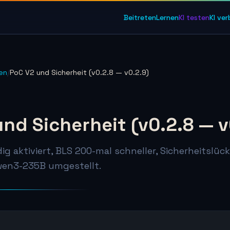
Beitreten
Lernen
KI testen
KI ve
en
/
PoC V2 und Sicherheit (v0.2.8 — v0.2.9)
nd Sicherheit (v0.2.8 — v
ig aktiviert, BLS 200-mal schneller, Sicherheitslü
wen3-235B umgestellt.