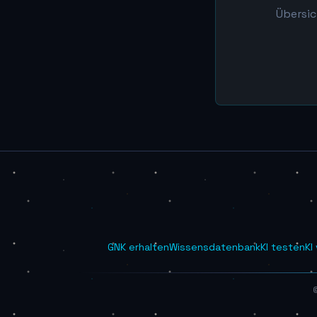
Übersic
GNK erhalten
Wissensdatenbank
KI testen
KI