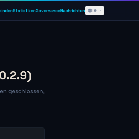
DE
rbinden
Statistiken
Governance
Nachrichten
0.2.9)
cken geschlossen,