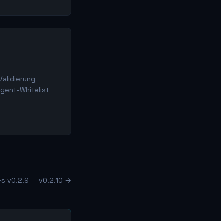
Validierung
Agent-Whitelist
es v0.2.9 — v0.2.10 →