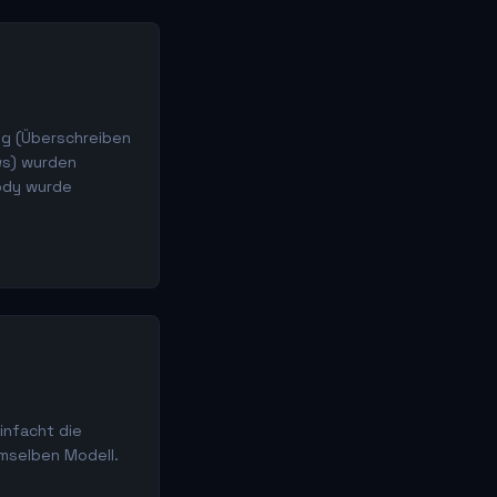
ng (Überschreiben
ws) wurden
ody wurde
infacht die
emselben Modell.