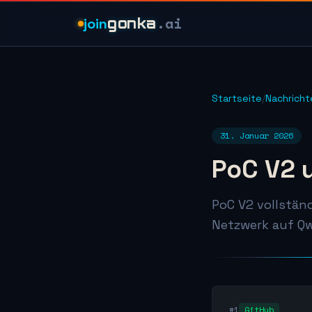
.ai
join
gonka
Startseite
/
Nachricht
31. Januar 2026
PoC V2 u
PoC V2 vollständ
Netzwerk auf Q
#1
GitHub