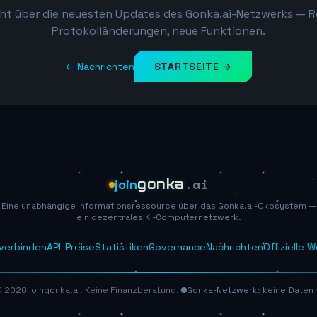
ht über die neuesten Updates des Gonka.ai-Netzwerks — R
Protokolländerungen, neue Funktionen.
← Nachrichten
STARTSEITE →
.ai
join
gonka
Eine unabhängige Informationsressource über das Gonka.ai-Ökosystem —
ein dezentrales KI-Computernetzwerk.
 verbinden
API-Preise
Statistiken
Governance
Nachrichten
Offizielle 
© 2026 joingonka.ai. Keine Finanzberatung.
·
Gonka-Netzwerk: keine Daten