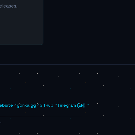
eleases,
Website
gonka.gg
GitHub
Telegram (EN)