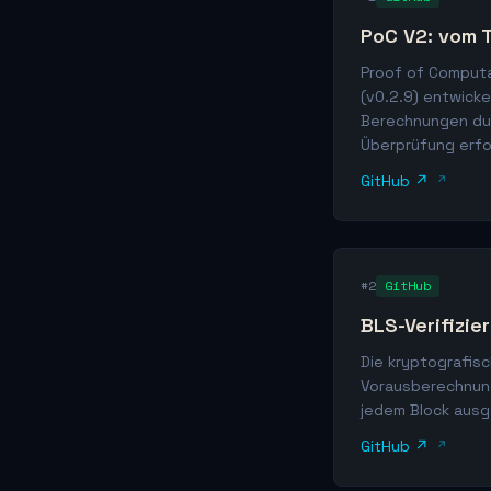
PoC V2: vom T
Proof of Computa
(v0.2.9) entwicke
Berechnungen durc
Überprüfung erfo
GitHub ↗
#2
GitHub
BLS-Verifizie
Die kryptografisc
Vorausberechnung 
jedem Block ausge
GitHub ↗