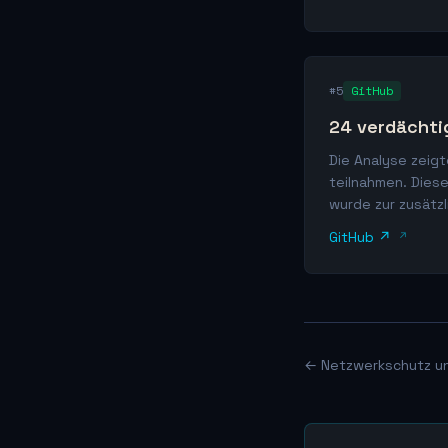
#5
GitHub
24 verdächti
Die Analyse zeig
teilnahmen. Dies
wurde zur zusätzl
GitHub ↗
← Netzwerkschutz und