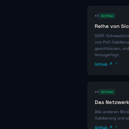
#3
GitHub
Reihe von Sic
SSRF-Schwachstel
von PoC-Validier
geschlossen, und
hinzugefügt.
GitHub ↗
#4
GitHub
Das Netzwerk
Alle anderen Mod
Validierung und e
GitHub ↗