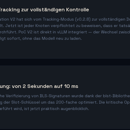
racking zur vollständigen Kontrolle
tion V2 hat sich vom Tracking-Modus (v0.2.8) zur vollständigen 
lt. Jetzt ist jeder Knoten verpflichtet zu beweisen, dass er tatsäc
hführt. PoC V2 ist direkt in vLLM integriert — der Wechsel zwisc
lgt sofort, ohne das Modell neu zu laden.
rung: von 2 Sekunden auf 10 ms
he Verifizierung von BLS-Signaturen wurde dank der blst-Biblioth
der Slot-Schlüssel um das 200-fache optimiert. Die kritische Ope
führt wird, ist jetzt praktisch augenblicklich.