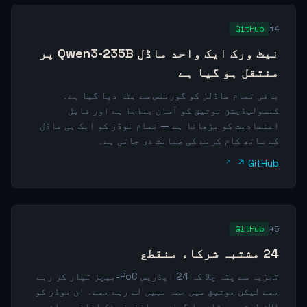
GitHub
#4
نیٹ ورک ایک واحد ماڈل Qwen3-235B پر
منتقل ہو گیا ہے
باقی تمام ماڈلز کو گورننس سے ہٹا دیا گیا ہے۔
کنسولیڈیشن توثیق کو آسان بناتا ہے اور قابل
اعتمادیت کو بڑھاتا ہے — تمام نوڈز کو ایک ہی ماڈل
کے ساتھ کام کرنے کی ضمانت دی جاتی ہے۔
GitHub ↗
GitHub
#5
24 مشتبہ شرکاء منقطع
تجزیہ سے پتہ چلا کہ 24 ایڈریس PoC-بیچز تیار کر رہے
تھے لیکن توثیق میں حصہ نہیں لے رہے تھے۔ ان نوڈز کو
الاؤ لسٹ سے ہٹا دیا گیا ہے۔ انفرنس تک اضافی رسائی