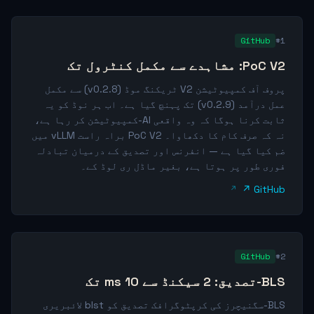
GitHub
#1
PoC V2: مشاہدے سے مکمل کنٹرول تک
پروف آف کمپیوٹیشن V2 ٹریکنگ موڈ (v0.2.8) سے مکمل
عمل درآمد (v0.2.9) تک پہنچ گیا ہے۔ اب ہر نوڈ کو یہ
ثابت کرنا ہوگا کہ وہ واقعی AI-کمپیوٹیشن کر رہا ہے،
نہ کہ صرف کام کا دکھاوا۔ PoC V2 براہ راست vLLM میں
ضم کیا گیا ہے — انفرنس اور تصدیق کے درمیان تبادلہ
فوری طور پر ہوتا ہے، بغیر ماڈل ری لوڈ کے۔
GitHub ↗
GitHub
#2
BLS-تصدیق: 2 سیکنڈ سے 10 ms تک
BLS-سگنیچرز کی کرپٹوگرافک تصدیق کو blst لائبریری