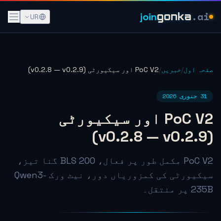
.ai
join
gonka
UR
صفحہ اول
/
خبریں
/
PoC V2 اور سیکیورٹی (v0.2.8 — v0.2.9)
31 جنوری 2026
PoC V2 اور سیکیورٹی
(v0.2.8 — v0.2.9)
PoC V2 مکمل طور پر فعال، BLS 200 گنا تیز،
سیکیورٹی کی کمزوریاں دور، نیٹ ورک Qwen3-
235B پر منتقل۔