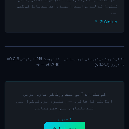
کنٹرول کے لیے ٹرانسفر ایجنٹ وائٹ لسٹ شامل کی گئی
ہے۔
GitHub ↗
← نیٹ ورک سیکیورٹی اور رسائی
ڈائیجسٹ #11: اپڈیٹس v0.2.9
کنٹرول (v0.2.7)
— v0.2.10 →
گونکا.اے آئی نیٹ ورک کی تازہ ترین
اپڈیٹس کا جائزہ — ریلیز، پروٹوکول میں
تبدیلیاں، نئی خصوصیات۔
← خبریں
صفحہ اول →