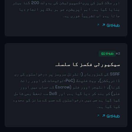
اور سلاٹ کیز کی پری-کمپیوٹیشن کی بدولت 200 گنا بہتر
بنایا گیا ہے۔ اہم آپریشن، جو ہر بلاک پر انجام دیا
جاتا ہے، اب تقریباً فوری ہے۔
GitHub ↗
GitHub
#3
سیکیورٹی فکسز کا سلسلہ
SSRF کی کمزوریاں (انٹرنل سروسز پر درخواستوں کی ری
ڈائریکشن)، ووٹ فلپنگ (PoC-توثیحات کو اوور رائٹ
کرنا)، انٹیجر اوور فلو (Escrow کے حساب میں اوور
فلو) کو بند کر دیا گیا ہے، اور DoS سے تحفظ بھی شامل
کیا گیا ہے جس میں درخواستوں کے جسم کے سائز کو محدود
کیا گیا ہے۔
GitHub ↗