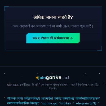
अधिक जानना चाहते हैं?
अन्य अनुभागों का अन्वेषण करें या अभी GNK कमाना शुरू करें।
GNK टोकन की अर्थव्यवस्था →
.ai
join
gonka
Gonka.ai इकोसिस्टम के बारे में एक स्वतंत्र सूचना संसाधन — एक विकेंद्रीकृत AI कंप्यूटिंग
नेटवर्क।
जीएनके प्राप्त करें
ज्ञानकोष
AI आज़माएँ
AI कनेक्ट करें
एपीआई कीमतें
सांख्यिकी
शासन
समाचार
आधिकारिक वेबसाइट
gonka.gg
GitHub
Telegram (EN)