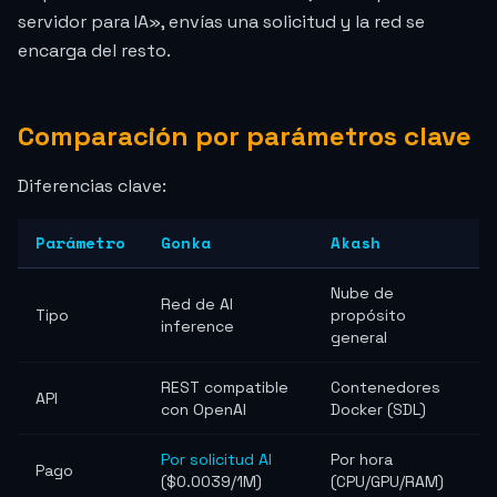
servidor para IA», envías una solicitud y la red se
encarga del resto.
Comparación por parámetros clave
Diferencias clave:
Parámetro
Gonka
Akash
Nube de
Red de AI
Tipo
propósito
inference
general
REST compatible
Contenedores
API
con OpenAI
Docker (SDL)
Por solicitud AI
Por hora
Pago
(
$0.0039
/1M)
(CPU/GPU/RAM)