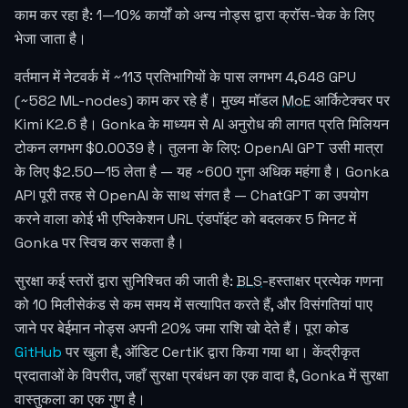
काम कर रहा है: 1—10% कार्यों को अन्य नोड्स द्वारा क्रॉस-चेक के लिए
भेजा जाता है।
वर्तमान में नेटवर्क में ~113 प्रतिभागियों के पास लगभग 4,648 GPU
(~582 ML-nodes) काम कर रहे हैं। मुख्य मॉडल
MoE
आर्किटेक्चर पर
Kimi K2.6 है। Gonka के माध्यम से AI अनुरोध की लागत प्रति मिलियन
टोकन लगभग
$0.0039
है। तुलना के लिए: OpenAI GPT उसी मात्रा
के लिए $2.50—15 लेता है — यह ~600 गुना अधिक महंगा है। Gonka
API पूरी तरह से OpenAI के साथ संगत है — ChatGPT का उपयोग
करने वाला कोई भी एप्लिकेशन URL एंडपॉइंट को बदलकर 5 मिनट में
Gonka पर स्विच कर सकता है।
सुरक्षा कई स्तरों द्वारा सुनिश्चित की जाती है:
BLS
-हस्ताक्षर प्रत्येक गणना
को 10 मिलीसेकंड से कम समय में सत्यापित करते हैं, और विसंगतियां पाए
जाने पर बेईमान नोड्स अपनी 20% जमा राशि खो देते हैं। पूरा कोड
GitHub
पर खुला है, ऑडिट CertiK द्वारा किया गया था। केंद्रीकृत
प्रदाताओं के विपरीत, जहाँ सुरक्षा प्रबंधन का एक वादा है, Gonka में सुरक्षा
वास्तुकला का एक गुण है।