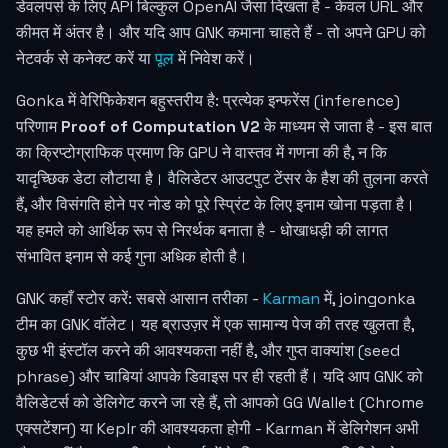
डेवलपर्स के लिए API बिल्कुल OpenAI जैसा दिखता है - केवल URL और
कीमत में अंतर है। और यदि आप GNK कमाना चाहते हैं - तो अपने GPU को
नेटवर्क से कनेक्ट करें या
पूल
में निवेश करें।
Gonka में वेरिफिकेशन बहुस्तरीय है: प्रत्येक इन्फरेंस (inference)
परिणाम
Proof of Computation V2
के माध्यम से जाता है - इस बात
का क्रिप्टोग्राफिक प्रमाण कि GPU ने वास्तव में गणना की है, न कि
यादृच्छिक डेटा लौटाया है। वैलिडेटर आउटपुट टेंसर के हैश की तुलना करते
हैं, और विसंगति होने पर नोड को पूरे स्प्रिंट के लिए इनाम खोना पड़ता है।
यह हमले को आर्थिक रूप से निरर्थक बनाता है - धोखाधड़ी की लागत
संभावित इनाम से कई गुना अधिक होती है।
GNK कहाँ स्टोर करें: सबसे आसान तरीका -
Karman
में, joingonka
टीम का GNK वॉलेट। यह ब्राउज़र में एक सामान्य पेज की तरह खुलता है,
कुछ भी इंस्टॉल करने की आवश्यकता नहीं है, और गुप्त वाक्यांश (seed
phrase) और चाबियां आपके डिवाइस पर ही रहती हैं। यदि आप GNK को
वैलिडेटर्स को डेलिगेट करने जा रहे हैं, तो आपको GG Wallet (Chrome
एक्सटेंशन) या Keplr की आवश्यकता होगी - Karman में डेलिगेशन अभी