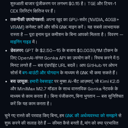
शुरुआती बाजार पूंजीकरण पर लगभग
$0.15
है। TGE और टियर-1
CEX लिस्टिंग क्षितिज पर हैं।
तकनीकी उपयोगकर्ता
: अपना खुद का GPU-सर्वर (NVIDIA, 40GB+
VRAM
) कनेक्ट करें और सीधे GNK माइन करें। यह सबसे लाभदायक
रास्ता है — पूरा इनाम पूल कमीशन के बिना आपको मिलता है। विवरण —
माइनिंग गाइड
में।
डेवलपर
: GPT के $2.50—15 के बजाय
$0.0039
/1M टोकन के
लिए OpenAI-संगत Gonka API का उपयोग करें। स्विच करने में 5
मिनट लगते हैं — बस एंडपॉइंट URL बदलें। आप GitHub पर ओपन
सोर्स में
बग-बाउंटी और योगदान
के माध्यम से GNK भी कमा सकते हैं।
बस उत्सुक
:
हमारी वेबसाइट
पर मुफ्त AI-चैट आज़माएं, जो Kimi K2.6
और MiniMax M2.7 मॉडल के साथ वास्तविक Gonka नेटवर्क के
माध्यम से काम करता है। बिना पंजीकरण, बिना भुगतान — बस सुनिश्चित
करें कि यह काम करता है।
चुने गए रास्ते की परवाह किए बिना, हम
GNK की अर्थव्यवस्था को समझने
से
शुरू करने की सलाह देते हैं — कीमत कैसे बनती है, मांग को क्या प्रभावित