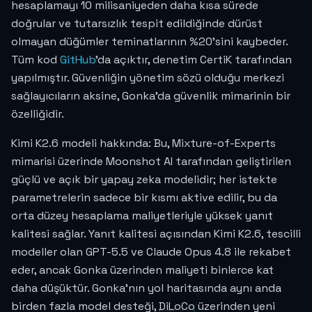
hesaplamayı 10 milisaniyeden daha kısa sürede
doğrular ve tutarsızlık tespit edildiğinde dürüst
olmayan düğümler teminatlarının %20'sini kaybeder.
Tüm kod
GitHub
'da açıktır, denetim CertiK tarafından
yapılmıştır. Güvenliğin yönetim sözü olduğu merkezi
sağlayıcıların aksine, Gonka'da güvenlik mimarinin bir
özelliğidir.
Kimi K2.6 modeli hakkında: Bu, Mixture-of-Experts
mimarisi üzerinde Moonshot AI tarafından geliştirilen
güçlü ve açık bir yapay zeka modelidir; her istekte
parametrelerin sadece bir kısmı aktive edilir, bu da
orta düzey hesaplama maliyetleriyle yüksek yanıt
kalitesi sağlar. Yanıt kalitesi açısından Kimi K2.6, tescilli
modeller olan GPT-5.5 ve Claude Opus 4.8 ile rekabet
eder, ancak Gonka üzerinden maliyeti binlerce kat
daha düşüktür. Gonka'nın yol haritasında aynı anda
birden fazla model desteği,
DiLoCo
üzerinden yeni