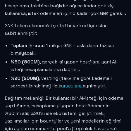
hesaplama talebine bağlıdır: ağı ne kadar çok kişi
kullanırsa, istek ödemeleri için o kadar çok GNK gerekir.
GNK token ekonomisi şeffaftır ve kod içerisine
sabitlenmiştir:
Toplam İhraca:
1 milyar GNK – asla daha fazlası
olmayacak.
%80 (800M)
, gerçek işi yapan host'lara, yani AI-
isteği hesaplamalarına dağıtılır.
%20 (200M)
, vesting (takvime göre kademeli
serbest bırakılma) ile
kuruculara
ayrılmıştır.
Dağıtım mekaniği: Bir kullanıcı bir AI-isteği için ödeme
yaptığında, hesaplamayı yapan host ödemenin
%80'ini alır, %20'si ise ekosistemi geliştirmek,
yazılımcılar için bounty'ler ve yeni modellerin eğitimi
için ayrılan community pool'a (topluluk havuzuna)