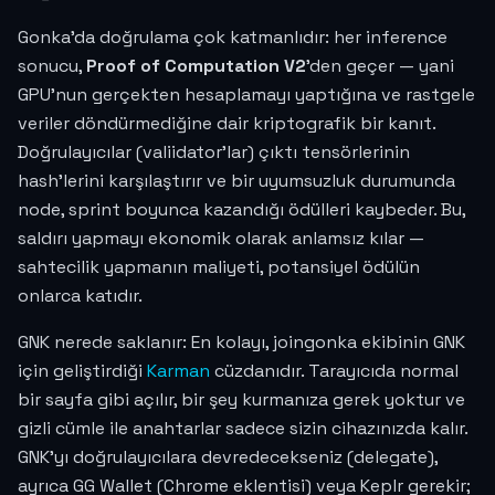
Gonka'da doğrulama çok katmanlıdır: her inference
sonucu,
Proof of Computation V2
'den geçer — yani
GPU'nun gerçekten hesaplamayı yaptığına ve rastgele
veriler döndürmediğine dair kriptografik bir kanıt.
Doğrulayıcılar (valiidator'lar) çıktı tensörlerinin
hash'lerini karşılaştırır ve bir uyumsuzluk durumunda
node, sprint boyunca kazandığı ödülleri kaybeder. Bu,
saldırı yapmayı ekonomik olarak anlamsız kılar —
sahtecilik yapmanın maliyeti, potansiyel ödülün
onlarca katıdır.
GNK nerede saklanır: En kolayı, joingonka ekibinin GNK
için geliştirdiği
Karman
cüzdanıdır. Tarayıcıda normal
bir sayfa gibi açılır, bir şey kurmanıza gerek yoktur ve
gizli cümle ile anahtarlar sadece sizin cihazınızda kalır.
GNK'yı doğrulayıcılara devredecekseniz (delegate),
ayrıca GG Wallet (Chrome eklentisi) veya Keplr gerekir;