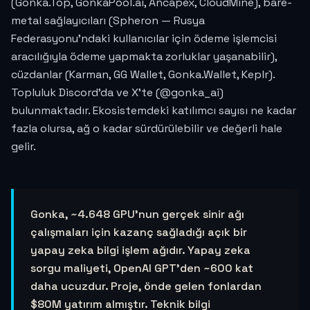
(Gonka.Top, GonkaPool.ai, Ancapex, CloudMine), bare-
metal sağlayıcıları (Spheron — Rusya
Federasyonu'ndaki kullanıcılar için ödeme işlemcisi
aracılığıyla ödeme yapmakta zorluklar yaşanabilir),
cüzdanlar (Karman, GG Wallet, Gonka.Wallet, Keplr).
Topluluk Discord'da ve X'te (@gonka_ai)
bulunmaktadır. Ekosistemdeki katılımcı sayısı ne kadar
fazla olursa, ağ o kadar sürdürülebilir ve değerli hale
gelir.
Gonka, ~4.648 GPU'nun gerçek sinir ağı
çalışmaları için kazanç sağladığı açık bir
yapay zeka bilgi işlem ağıdır. Yapay zeka
sorgu maliyeti, OpenAI GPT'den ~600 kat
daha ucuzdur. Proje, önde gelen fonlardan
$80M yatırım almıştır. Teknik bilgi