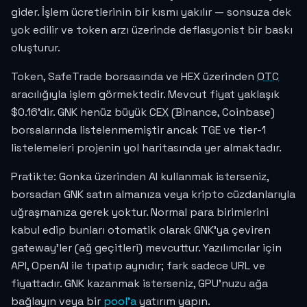
gider. İşlem ücretlerinin bir kısmı yakılır — sonsuza dek
yok edilir ve token arzı üzerinde deflasyonist bir baskı
oluşturur.
Token, SafeTrade borsasında ve HEX üzerinden
OTC
aracılığıyla işlem görmektedir. Mevcut fiyat yaklaşık
$0.16
'dir. GNK henüz büyük
CEX
(Binance, Coinbase)
borsalarında listelenmemiştir ancak TGE ve tier-1
listelemeleri projenin yol haritasında yer almaktadır.
Pratikte: Gonka üzerinden AI kullanmak isterseniz,
borsadan GNK satın almanıza veya kripto cüzdanlarıyla
uğraşmanıza gerek yoktur. Normal para birimlerini
kabul edip bunları otomatik olarak GNK'ya çeviren
gateway'ler (ağ geçitleri) mevcuttur. Yazılımcılar için
API, OpenAI ile tıpatıp aynıdır; fark sadece URL ve
fiyattadır. GNK kazanmak isterseniz, GPU'nuzu ağa
bağlayın veya bir
pool'a
yatırım yapın.