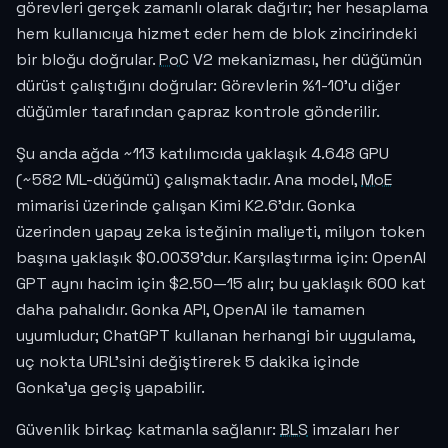
görevleri gerçek zamanlı olarak dağıtır; her hesaplama
hem kullanıcıya hizmet eder hem de blok zincirindeki
bir bloğu doğrular.
PoC
V2 mekanizması, her düğümün
dürüst çalıştığını doğrular: Görevlerin %1-10'u diğer
düğümler tarafından çapraz kontrole gönderilir.
Şu anda ağda ~113 katılımcıda yaklaşık 4.648 GPU
(~582 ML-düğümü) çalışmaktadır. Ana model,
MoE
mimarisi üzerinde çalışan Kimi K2.6'dır. Gonka
üzerinden yapay zeka isteğinin maliyeti, milyon token
başına yaklaşık
$0.0039
'dur. Karşılaştırma için: OpenAI
GPT aynı hacim için $2.50—15 alır; bu yaklaşık 600 kat
daha pahalıdır. Gonka API, OpenAI ile tamamen
uyumludur; ChatGPT kullanan herhangi bir uygulama,
uç nokta URL'sini değiştirerek 5 dakika içinde
Gonka'ya geçiş yapabilir.
Güvenlik birkaç katmanla sağlanır:
BLS
imzaları her