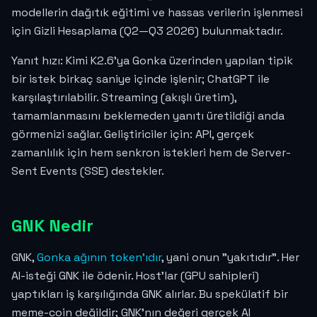
modellerin dağıtık eğitimi ve hassas verilerin işlenmesi
için Gizli Hesaplama (Q2—Q3 2026) bulunmaktadır.
Yanıt hızı: Kimi K2.6'ya Gonka üzerinden yapılan tipik
bir istek birkaç saniye içinde işlenir; ChatGPT ile
karşılaştırılabilir. Streaming (akışlı üretim),
tamamlanmasını beklemeden yanıtı üretildiği anda
görmenizi sağlar. Geliştiriciler için: API, gerçek
zamanlılık için hem senkron istekleri hem de Server-
Sent Events (SSE) destekler.
GNK Nedir
GNK,
Gonka ağının token'ıdır
, yani onun "yakıtıdır". Her
AI-isteği GNK ile ödenir. Host'lar (GPU sahipleri)
yaptıkları iş karşılığında GNK alırlar. Bu spekülatif bir
meme-coin değildir; GNK'nın değeri gerçek AI