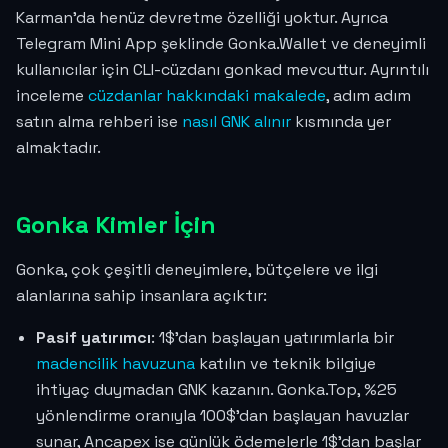
Karman'da henüz devretme özelliği yoktur. Ayrıca
Telegram Mini App şeklinde Gonka.Wallet ve deneyimli
kullanıcılar için CLI-cüzdanı gonkad mevcuttur. Ayrıntılı
inceleme
cüzdanlar hakkındaki makalede
, adım adım
satın alma rehberi ise
nasıl GNK alınır
kısmında yer
almaktadır.
Gonka Kimler İçin
Gonka, çok çeşitli deneyimlere, bütçelere ve ilgi
alanlarına sahip insanlara açıktır:
Pasif yatırımcı
: 1$'dan başlayan yatırımlarla bir
madencilik havuzuna
katılın ve teknik bilgiye
ihtiyaç duymadan GNK kazanın. Gonka.Top, %25
yönlendirme oranıyla 100$'dan başlayan havuzlar
sunar, Ancapex ise günlük ödemelerle 1$'dan başlar