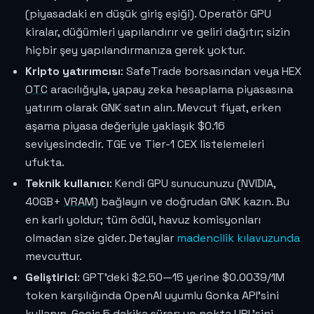
(piyasadaki en düşük giriş eşiği). Operatör GPU
kiralar, düğümleri yapılandırır ve geliri dağıtır; sizin
hiçbir şey yapılandırmanıza gerek yoktur.
Kripto yatırımcısı
: SafeTrade borsasından veya HEX
OTC
aracılığıyla, yapay zeka hesaplama piyasasına
yatırım olarak GNK satın alın. Mevcut fiyat, erken
aşama piyasa değeriyle yaklaşık
$0.16
seviyesindedir. TGE ve Tier-1 CEX listelemeleri
ufukta.
Teknik kullanıcı
: Kendi GPU sunucunuzu (NVIDIA,
40GB+
VRAM
) bağlayın ve doğrudan GNK kazın. Bu
en karlı yoldur; tüm ödül, havuz komisyonları
olmadan size gider. Detaylar
madencilik kılavuzunda
mevcuttur.
Geliştirici
: GPT'deki $2.50—15 yerine
$0.0039
/1M
token karşılığında OpenAI uyumlu Gonka API'sini
kullanın. Geçiş 5 dakika sürer; uç nokta URL'sini