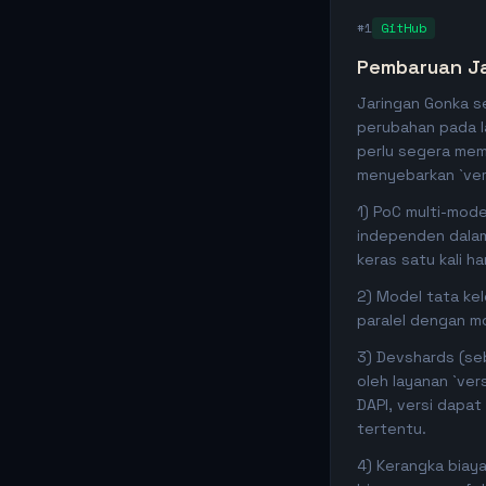
#1
GitHub
Pembaruan Ja
Jaringan Gonka s
perubahan pada la
perlu segera mem
menyebarkan `ver
1) PoC multi-mode
independen dalam
keras satu kali ha
2) Model tata kel
paralel dengan mo
3) Devshards (seb
oleh layanan `ver
DAPI, versi dapat
tertentu.
4) Kerangka biay