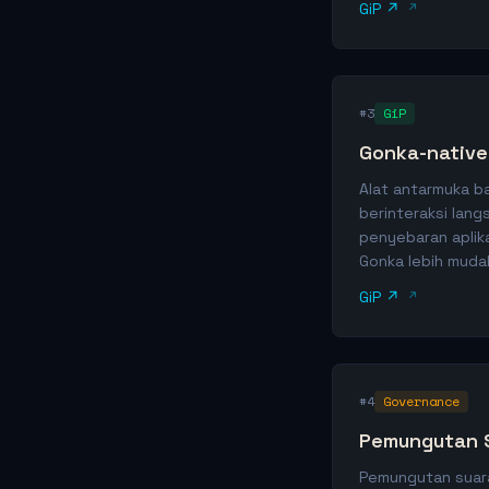
GiP ↗
#3
GiP
Gonka-native
Alat antarmuka b
berinteraksi lan
penyebaran aplik
Gonka lebih mud
GiP ↗
#4
Governance
Pemungutan S
Pemungutan suara