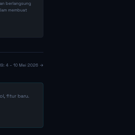
akan berlangsung
dalam membuat
19: 4 – 10 Mei 2026 →
, fitur baru.