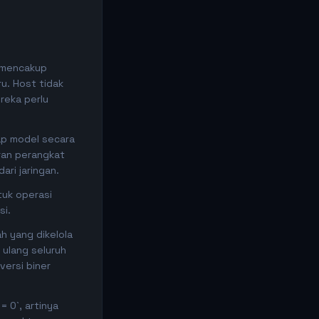
 mencakup
u. Host tidak
reka perlu
ap model secara
ran perangkat
ari jaringan.
tuk operasi
si.
h yang dikelola
 ulang seluruh
versi biner
 0`, artinya