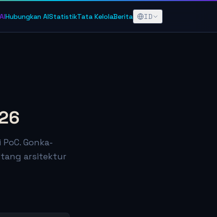
ID
AI
Hubungkan AI
Statistik
Tata Kelola
Berita
026
 PoC. Gonka-
tang arsitektur