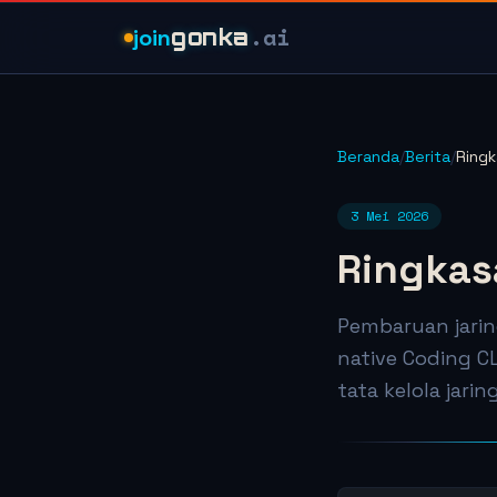
.ai
join
gonka
Beranda
/
Berita
/
Ringk
3 Mei 2026
Ringkasa
Pembaruan jarin
native Coding C
tata kelola jarin