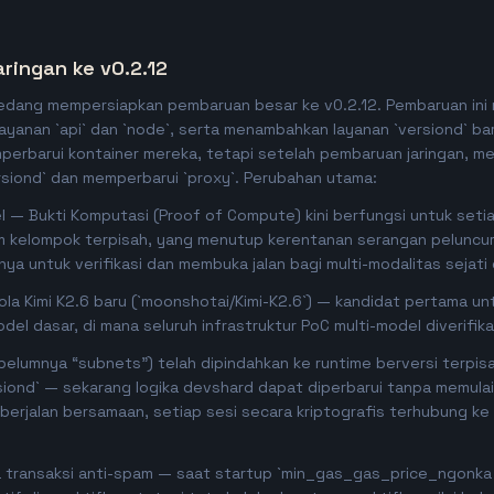
ringan ke v0.2.12
edang mempersiapkan pembaruan besar ke v0.2.12. Pembaruan ini
yanan `api` dan `node`, serta menambahkan layanan `versiond` bar
perbarui kontainer mereka, tetapi setelah pembaruan jaringan, me
siond` dan memperbarui `proxy`. Perubahan utama:
l — Bukti Komputasi (Proof of Compute) kini berfungsi untuk seti
 kelompok terpisah, yang menutup kerentanan serangan peluncu
nya untuk verifikasi dan membuka jalan bagi multi-modalitas sejati d
ola Kimi K2.6 baru (`moonshotai/Kimi-K2.6`) — kandidat pertama un
del dasar, di mana seluruh infrastruktur PoC multi-model diverifika
elumnya “subnets”) telah dipindahkan ke runtime berversi terpisa
siond` — sekarang logika devshard dapat diperbarui tanpa memulai
 berjalan bersamaan, setiap sesi secara kriptografis terhubung ke 
a transaksi anti-spam — saat startup `min_gas_gas_price_ngonka =