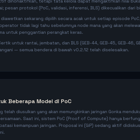
tif dinonaktifkan, tetapi tata kelola dapat mengaktifkan nilai buk
; pesan protokol (PoC, validasi, inferensi, BLS) dikecualikan dari b
diawetkan sekarang dipilih secara acak untuk setiap episode PoC
operator tidak lagi tahu sebelumnya node mana yang akan melewati
ma untuk penggantian perangkat keras.
ertik untuk rantai, jembatan, dan BLS (GEB-44, GEB-45, GEB-46, G
angani — semua bendera di bawah v0.2.12 telah diselesaikan.
uk Beberapa Model di PoC
g telah diusulkan yang akan memungkinkan jaringan Gonka mendu
bersamaan. Saat ini, sistem PoC (Proof of Compute) hanya berfun
tasi kemampuan jaringan. Proposal ini (GiP) sedang aktif didisku
ni.