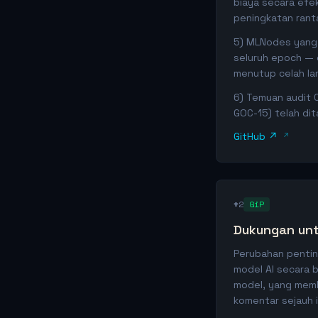
biaya secara efek
peningkatan rantai
5) MLNodes yang 
seluruh epoch — 
menutup celah la
6) Temuan audit C
GOC-15) telah dit
GitHub ↗
#2
GiP
Dukungan unt
Perubahan pentin
model AI secara 
model, yang memba
komentar sejauh i