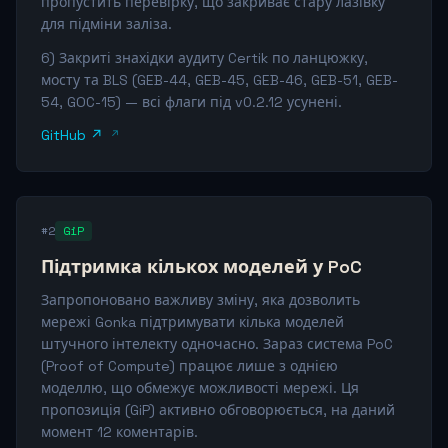
пропустить перевірку, що закриває стару лазівку
для підміни заліза.
6) Закриті знахідки аудиту Certik по ланцюжку,
мосту та BLS (GEB-44, GEB-45, GEB-46, GEB-51, GEB-
54, GOC-15) — всі флаги під v0.2.12 усунені.
GitHub ↗
#2
GiP
Підтримка кількох моделей у PoC
Запропоновано важливу зміну, яка дозволить
мережі Gonka підтримувати кілька моделей
штучного інтелекту одночасно. Зараз система PoC
(Proof of Compute) працює лише з однією
моделлю, що обмежує можливості мережі. Ця
пропозиція (GiP) активно обговорюється, на даний
момент 12 коментарів.