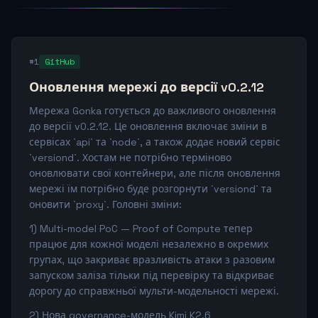
#1
GitHub
Оновлення мережі до версії v0.2.12
Мережа Gonka готується до важливого оновлення
до версії v0.2.12. Це оновлення включає зміни в
сервісах `api` та `node`, а також додає новий сервіс
`versiond`. Хостам не потрібно терміново
оновлювати свої контейнери, але після оновлення
мережі їм потрібно буде розгорнути `versiond` та
оновити `proxy`. Головні зміни:
1) Multi-model PoC — Proof of Compute тепер
працює для кожної моделі незалежно в окремих
групах, що закриває вразливість атаки з разовим
запуском заліза тільки під перевірку та відкриває
дорогу до справжньої мульти-модельності мережі.
2) Нова governance-модель Kimi K2.6