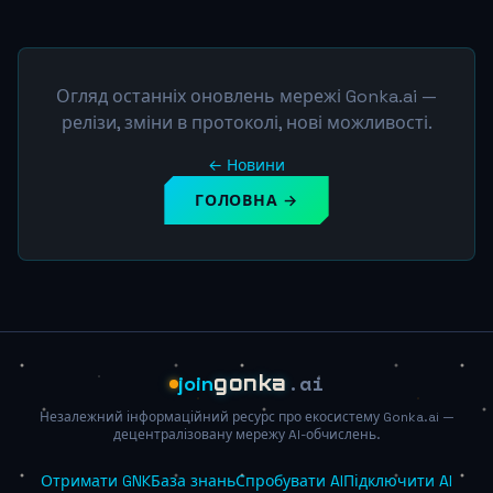
Огляд останніх оновлень мережі Gonka.ai —
релізи, зміни в протоколі, нові можливості.
← Новини
ГОЛОВНА →
.ai
join
gonka
Незалежний інформаційний ресурс про екосистему Gonka.ai —
децентралізовану мережу AI-обчислень.
Отримати GNK
База знань
Спробувати AI
Підключити AI