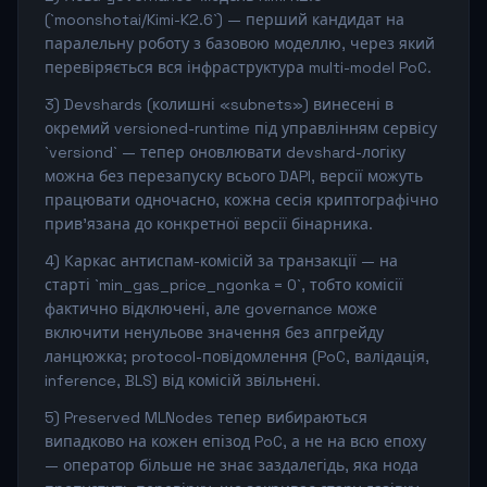
(`moonshotai/Kimi-K2.6`) — перший кандидат на
паралельну роботу з базовою моделлю, через який
перевіряється вся інфраструктура multi-model PoC.
3) Devshards (колишні «subnets») винесені в
окремий versioned-runtime під управлінням сервісу
`versiond` — тепер оновлювати devshard-логіку
можна без перезапуску всього DAPI, версії можуть
працювати одночасно, кожна сесія криптографічно
прив'язана до конкретної версії бінарника.
4) Каркас антиспам-комісій за транзакції — на
старті `min_gas_price_ngonka = 0`, тобто комісії
фактично відключені, але governance може
включити ненульове значення без апгрейду
ланцюжка; protocol-повідомлення (PoC, валідація,
inference, BLS) від комісій звільнені.
5) Preserved MLNodes тепер вибираються
випадково на кожен епізод PoC, а не на всю епоху
— оператор більше не знає заздалегідь, яка нода