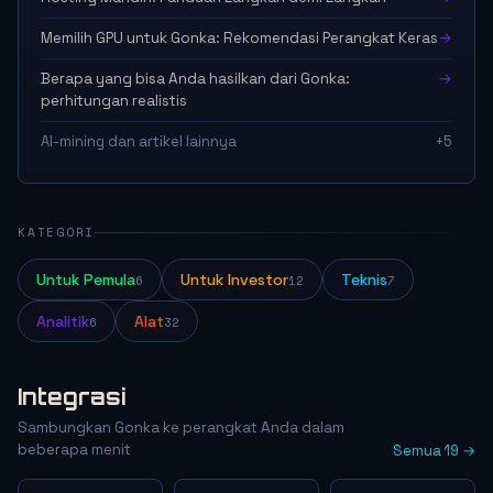
Memilih GPU untuk Gonka: Rekomendasi Perangkat Keras
→
Berapa yang bisa Anda hasilkan dari Gonka:
→
perhitungan realistis
AI-mining dan artikel lainnya
+5
KATEGORI
Untuk Pemula
Untuk Investor
Teknis
6
12
7
Analitik
Alat
6
32
Integrasi
Sambungkan Gonka ke perangkat Anda dalam
beberapa menit
Semua 19 →