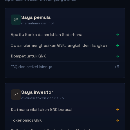
Saya pemula
🌱
memahami dari nol
Apa itu Gonka dalam Istilah Sederhana
→
Cara mulai menghasilkan GNK: langkah demi langkah
→
Dompet untuk GNK
→
FAQ dan artikel lainnya
+3
Saya investor
📈
evaluasi token dan risiko
Dari mana nilai token GNK berasal
→
Tokenomics GNK
→