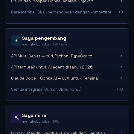
Risiko dan Prospek Gonka: Analisis Objektif
→
Cara membeli GNK · perbandingan dengan kompetitor
+9
Saya pengembang
⚡
menghubungkan API / agen
API Mulai Cepat — curl, Python, TypeScript
→
API termurah untuk AI agent di tahun 2026
→
Claude Code + Gonka AI — LLM untuk Terminal
→
Semua integrasi (Cursor, Cline, n8n…)
+18
Saya miner
⛏
menghubungkan GPU
Hosting Mandiri: Panduan Langkah demi Langkah
→