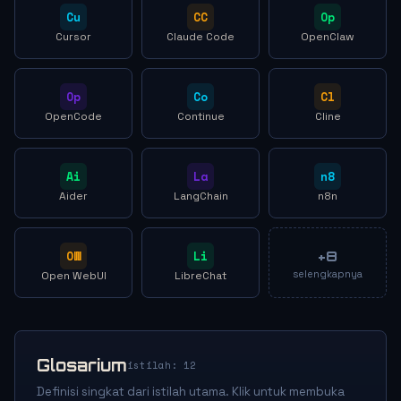
Cu
CC
Op
Cursor
Claude Code
OpenClaw
Op
Co
Cl
OpenCode
Continue
Cline
Ai
La
n8
Aider
LangChain
n8n
OW
Li
+8
selengkapnya
Open WebUI
LibreChat
Glosarium
istilah: 12
Definisi singkat dari istilah utama. Klik untuk membuka