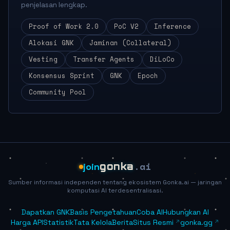
penjelasan lengkap.
Proof of Work 2.0
PoC V2
Inference
Alokasi GNK
Jaminan (Collateral)
Vesting
Transfer Agents
DiLoCo
Konsensus Sprint
GNK
Epoch
Community Pool
.ai
join
gonka
Sumber informasi independen tentang ekosistem Gonka.ai — jaringan
komputasi AI terdesentralisasi.
Dapatkan GNK
Basis Pengetahuan
Coba AI
Hubungkan AI
Harga API
Statistik
Tata Kelola
Berita
Situs Resmi
gonka.gg