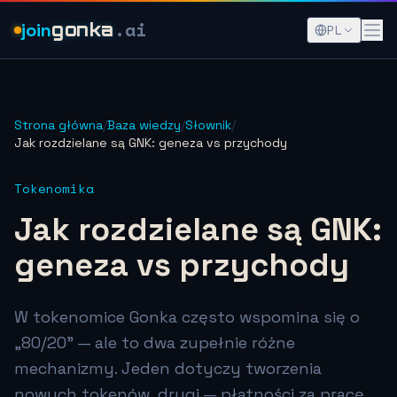
.ai
join
gonka
PL
Strona główna
/
Baza wiedzy
/
Słownik
/
Jak rozdzielane są GNK: geneza vs przychody
Tokenomika
Jak rozdzielane są GNK:
geneza vs przychody
W tokenomice Gonka często wspomina się o
„80/20” — ale to dwa zupełnie różne
mechanizmy. Jeden dotyczy tworzenia
nowych tokenów, drugi — płatności za pracę.