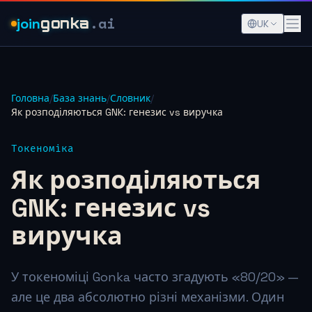
.ai
join
gonka
UK
Головна
/
База знань
/
Словник
/
Як розподіляються GNK: генезис vs виручка
Токеноміка
Як розподіляються
GNK: генезис vs
виручка
У токеноміці Gonka часто згадують «80/20» —
але це два абсолютно різні механізми. Один