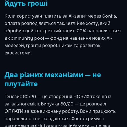
йдуть гроші
Коли користувач платить за AI-запит через Gonka,
оплата розподіляється так: 80% йде хосту, який
обробив цей конкретний запит. 20% направляється
в community pool — фонд на навчання нових AI-
моделей, гранти розробникам та розвиток
екосистеми.
Два різних механізми — не
плутайте
Генезис 80/20 — це створення НОВИХ токенів із
загальної емісії. Виручка 80/20 — це розподіл
ОПЛАТИ за вже виконану роботу. Вони працюють
паралельно і не складаються. Хост отримує і
нагороди з емісії, і оплату за inference — це два