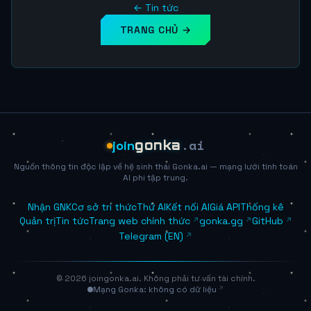
← Tin tức
TRANG CHỦ →
.ai
join
gonka
Nguồn thông tin độc lập về hệ sinh thái Gonka.ai — mạng lưới tính toán
AI phi tập trung.
Nhận GNK
Cơ sở tri thức
Thử AI
Kết nối AI
Giá API
Thống kê
Quản trị
Tin tức
Trang web chính thức
gonka.gg
GitHub
Telegram (EN)
© 2026 joingonka.ai. Không phải tư vấn tài chính.
Mạng Gonka: không có dữ liệu