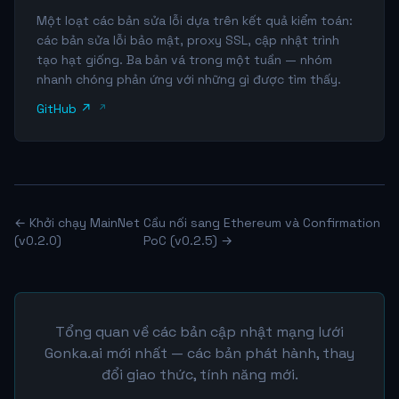
Một loạt các bản sửa lỗi dựa trên kết quả kiểm toán:
các bản sửa lỗi bảo mật, proxy SSL, cập nhật trình
tạo hạt giống. Ba bản vá trong một tuần — nhóm
nhanh chóng phản ứng với những gì được tìm thấy.
GitHub ↗
← Khởi chạy MainNet
Cầu nối sang Ethereum và Confirmation
(v0.2.0)
PoC (v0.2.5) →
Tổng quan về các bản cập nhật mạng lưới
Gonka.ai mới nhất — các bản phát hành, thay
đổi giao thức, tính năng mới.