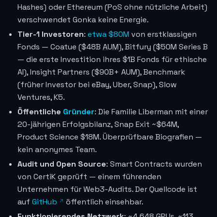
Hashes) oder Ethereum (PoS ohne nützliche Arbeit)
verschwendet Gonka keine Energie.
Tier-1 Investoren
:
etwa $80M
von erstklassigen
Fonds — Coatue ($48B
AUM
), Bitfury ($50M Series B
— die erste Investition ihres $1B Fonds für ethische
AI), Insight Partners ($90B+ AUM), Benchmark
(früher Investor bei eBay, Uber, Snap), Slow
Ventures, K5.
Öffentliche
Gründer
: Die Familie Liberman mit einer
20-jährigen Erfolgsbilanz, Snap Exit ~$64M,
Product Science $18M. Überprüfbare Biografien —
kein anonymes Team.
Audit und Open Source
: Smart Contracts wurden
von CertiK geprüft — einem führenden
Unternehmen für Web3-Audits. Der Quellcode ist
auf
GitHub
öffentlich einsehbar.
Funktionierendes Netzwerk
: ~4.648 GPUs, ~113