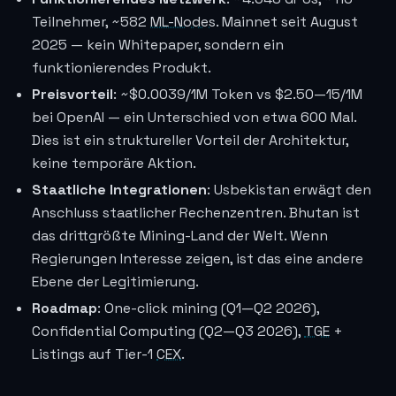
Teilnehmer, ~582
ML-Nodes
. Mainnet seit August
2025 — kein Whitepaper, sondern ein
funktionierendes Produkt.
Preisvorteil
: ~
$0.0039
/1M Token vs $2.50—15/1M
bei OpenAI — ein Unterschied von etwa 600 Mal.
Dies ist ein struktureller Vorteil der Architektur,
keine temporäre Aktion.
Staatliche Integrationen
: Usbekistan erwägt den
Anschluss staatlicher Rechenzentren. Bhutan ist
das drittgrößte Mining-Land der Welt. Wenn
Regierungen Interesse zeigen, ist das eine andere
Ebene der Legitimierung.
Roadmap
: One-click mining (Q1—Q2 2026),
Confidential Computing (Q2—Q3 2026),
TGE
+
Listings auf Tier-1
CEX
.