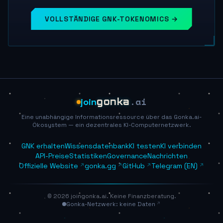
VOLLSTÄNDIGE GNK-TOKENOMICS →
.ai
join
gonka
Eine unabhängige Informationsressource über das Gonka.ai-
Ökosystem — ein dezentrales KI-Computernetzwerk.
GNK erhalten
Wissensdatenbank
KI testen
KI verbinden
API-Preise
Statistiken
Governance
Nachrichten
Offizielle Website
gonka.gg
GitHub
Telegram (EN)
© 2026 joingonka.ai. Keine Finanzberatung.
Gonka-Netzwerk: keine Daten