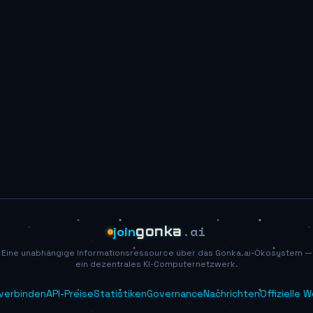
.ai
join
gonka
Eine unabhängige Informationsressource über das Gonka.ai-Ökosystem —
ein dezentrales KI-Computernetzwerk.
 verbinden
API-Preise
Statistiken
Governance
Nachrichten
Offizielle 