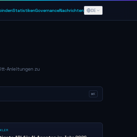
DE
rbinden
Statistiken
Governance
Nachrichten
ritt-Anleitungen zu
⌘K
KLER