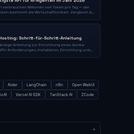
tigste API für AI-Agenten im Jahr 2026
 verbrauchen Millionen von Token pro Tag — der
Token bestimmt die Wirtschaftlichkeit. Vergleich der
 Betriebskosten eines Agenten: JoinGonka zu einem
eines Cents/1M vs GPT-5.5, Claude, OpenRouter.
Hosting: Schritt-für-Schritt-Anleitung
tändige Anleitung zur Einrichtung eines Gonka-
PU-Anforderungen, Installation, Einrichtung und
 GNK-Token-Minings.
Aider
LangChain
n8n
Open WebUI
icAI
Vercel AI SDK
TanStack AI
ZCode
→