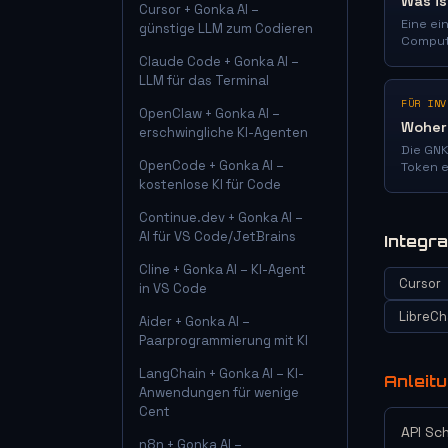
Was is
Cursor + Gonka AI –
Eine ei
günstige LLM zum Codieren
Computi
neurona
Claude Code + Gonka AI –
Investi
LLM für das Terminal
FÜR INV
OpenClaw + Gonka AI –
Woher
erschwingliche KI-Agenten
Die GNK
OpenCode + Gonka AI –
Token 
kostenlose KI für Code
wie si
unters
Continue.dev + Gonka AI –
AI für VS Code/JetBrains
Integr
Cline + Gonka AI – KI-Agent
Cursor
in VS Code
LibreCh
Aider + Gonka AI –
Paarprogrammierung mit KI
LangChain + Gonka AI – KI-
Anleit
Anwendungen für wenige
Cent
API Sc
n8n + Gonka AI –