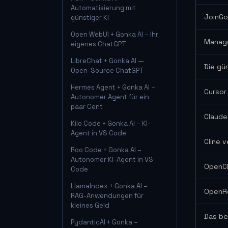
Automatisierung mit
JoinGo
günstiger KI
Open WebUI + Gonka AI – Ihr
Manage
eigenes ChatGPT
LibreChat + Gonka AI —
Die gü
Open-Source ChatGPT
Hermes Agent + Gonka AI –
Cursor
Autonomer Agent für ein
paar Cent
Claude
Kilo Code + Gonka AI – KI-
Agent in VS Code
Cline 
Roo Code + Gonka AI –
Autonomer KI-Agent in VS
OpenCl
Code
LlamaIndex + Gonka AI –
OpenRo
RAG-Anwendungen für
kleines Geld
Das be
PydanticAI + Gonka –