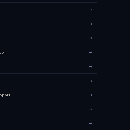
→
→
→
ive
→
→
→
spart
→
→
→