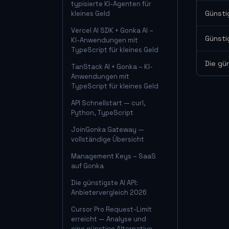
typisierte KI-Agenten für
Günsti
kleines Geld
Vercel AI SDK + Gonka AI –
Günsti
KI-Anwendungen mit
TypeScript für kleines Geld
Die gü
TanStack AI + Gonka – KI-
Anwendungen mit
TypeScript für kleines Geld
API Schnellstart — curl,
Python, TypeScript
JoinGonka Gateway —
vollständige Übersicht
Management Keys – SaaS
auf Gonka
Die günstigste AI API:
Anbietervergleich 2026
Cursor Pro Request-Limit
erreicht — Analyse und
eine günstige Alternative