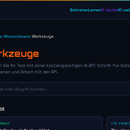
Beitreten
Lernen
KI testen
KI ve
te
/
Wissensbasis
/
Werkzeuge
rkzeuge
 Sie Ihr Tool mit einer kostengünstigen AI API: Schritt-für-Sch
ionen und Arbeit mit der API.
kel oder Begriff suchen...
bt
ÄNGER
FÜR ENTWIC