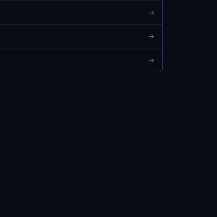
→
→
→