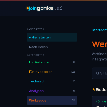
.ai
join
gonka
NAVIGATION
Startsei
▸ Hier starten
We
Nach Rollen
Verbinden
KATEGORIEN
Integrat
Für Anfänger
6
Für Investoren
12
Arti
Technisch
7
★
Belie
Analysen
6
Werkzeuge
32
FÜR ANF