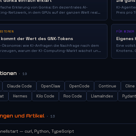
t Gonka einfach erklärt
Die güns
nfache Erklärung von Gonka: Ein dezentrales AI-
KI-Agenten
ng-Netzwerk, in dem GPUs auf der ganzen Welt reale
Preis pro 
le Netzwerkaufgaben ausführen. 80 Millionen Dollar
täglichen
tionen.
Bruchteil 
ESTOREN
FÜR MINER
 kommt der Wert des GNK-Tokens
Eigenes 
-Ökonomie: wie KI-Anfragen die Nachfrage nach dem
Eine volls
erzeugen, warum der KI-Computing-Markt wächst und
Knotens. G
ch GNK von spekulativen Kryptowährungen
Start des
cheidet.
ationen
· 19
Claude Code
OpenClaw
OpenCode
Continue
Cline
at
Hermes
Kilo Code
Roo Code
LlamaIndex
Pydant
ungen und Artikel
· 13
hnellstart — curl, Python, TypeScript