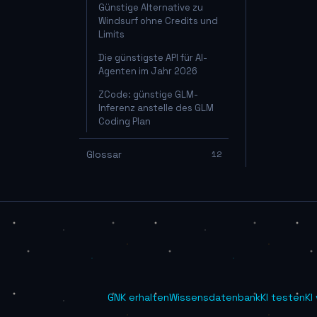
Günstige Alternative zu
Windsurf ohne Credits und
Limits
Die günstigste API für AI-
Agenten im Jahr 2026
ZCode: günstige GLM-
Inferenz anstelle des GLM
Coding Plan
Glossar
12
GNK erhalten
Wissensdatenbank
KI testen
KI