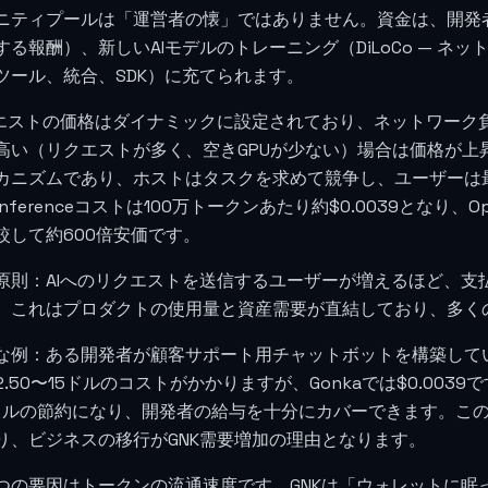
ニティプールは「運営者の懐」ではありません。資金は、開発
する報酬）、新しいAIモデルのトレーニング（DiLoCo — 
ツール、統合、SDK）に充てられます。
クエストの価格はダイナミックに設定されており、ネットワーク
高い（リクエストが多く、空きGPUが少ない）場合は価格が上
カニズムであり、ホストはタスクを求めて競争し、ユーザーは最
nferenceコストは100万トークンあたり約
$0.0039
となり、Op
較して約600倍安価です。
原則：AIへのリクエストを送信するユーザーが増えるほど、支
。これはプロダクトの使用量と資産需要が直結しており、多く
な例：ある開発者が顧客サポート用チャットボットを構築していると
.50〜15ドルのコストがかかりますが、Gonkaでは
$0.0039
で
00ドルの節約になり、開発者の給与を十分にカバーできます。この
り、ビジネスの移行がGNK需要増加の理由となります。
つの要因はトークンの流通速度です。GNKは「ウォレットに眠