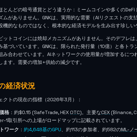
ほとんどの暗号通貨とどう違うか：ミームコインや多くのDeF
ズムがありません。GNKは、実用的な需要（AIリクエストの支
投機的なものではなく、根本的な経済モデルを生み出す珍しい
ビットコインには焼却メカニズムがありません。そのデフレは、限
み基づいています。GNKは、限られた発行量（10億）と各ト
組み合わせています。AIネットワークの使用量が増加するにつ
します。需要の増加+供給の減少です。
の経済状況
ェクトの現在の指標（2026年3月）：
K価格
：約
$0.15
(SafeTrade, HEX
OTC
)。主要な
CEX
(Binanc
ier-1取引所への上場がロードマップに記載されています。
トワーク
：
約4,648基のGPU
、約113の参加者、約582の
ML-ノ