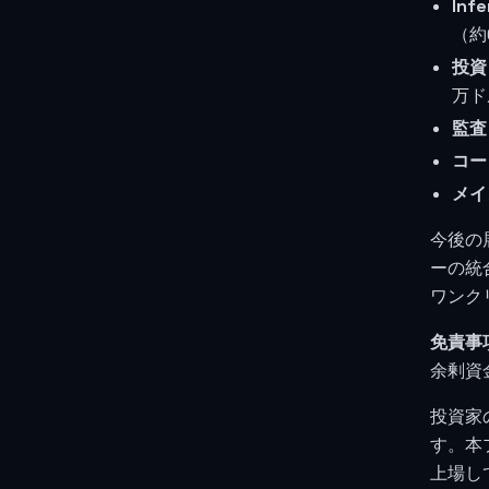
Inf
（約
投資
万ド
監査
コー
メイ
今後の
ーの統
ワンクリ
免責事
余剰資
投資家の
す。本
上場し