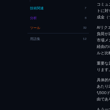
コミュ
技術関連
7
トに対
成金（
分析
6
AIリ
ツール
32
負荷が
用語集
12
市場メ
経由のi
ルと比
重要な
ります
具体的
あたり2
1,5
由であ
もう一