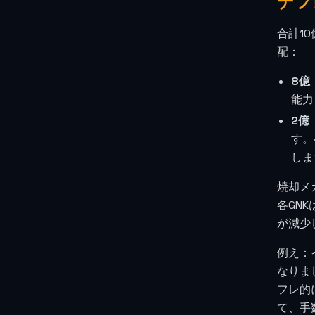
デフ
合計1
配：
8億
能力
2億
す。
しま
焼却メ
各GN
が減少
例え：
なりま
フレ的
て、手