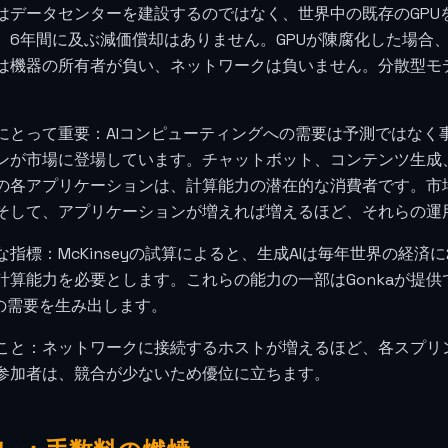
kaはデータセンターを建設するのではなく、世界中の既存のGP
。6年間に及ぶ減価償却はありません。GPUが陳腐化した場合
は機器の所有者が負い、ネットワークは負いません。分散型モ
にとって重要：AIコンピューティングへの需要は予測ではなく
ンが市場に登場しています。チャットボット、コンテンツ生成
の各アプリケーションは、計算能力の潜在的な消費者です。市
そして、アプリケーションが増えれば増えるほど、それらの運用
な指標：McKinseyの試算によると、生成AIは毎年世界の経済に
計算能力を必要とします。これらの能力の一部はGonkaが提
への需要を生み出します。
こと：ネットワークに接続するホストが増えるほど、各スプリ
参加者は、競合が少ないため優位に立ちます。