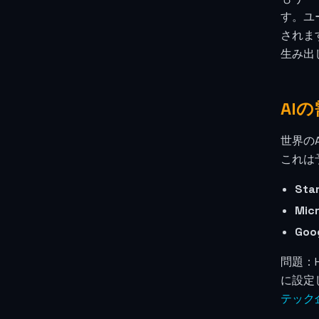
す。ユ
されま
生み出
AI
世界の
これは
St
Mic
Goo
問題：
に設定
テック