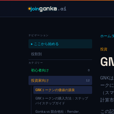
.ai
join
gonka
ナビゲーション
ホーム
/
▸ ここから始める
投資
役割別
G
カテゴリー
初心者向け
6
GNK
投資家向け
12
ークに
GNKトークンの価値の源泉
（スマ
GNKトークンの購入方法：ステップ
計算市
バイステップガイド
この記
Gonka vs 競合他社：Render、