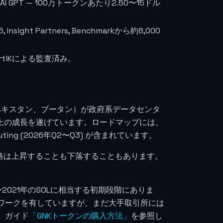
I GPT — 100万トークンあたり2.50〜15ドル
K5, Insight Partners, Benchmarkから約8,000
tiKによる監査済み。
ウズベキスタン、ブータン）が政府系データセンタ
以上の成長を遂げています。ロードマップには、
puting (2026年Q2〜Q3) が含まれています。
格は上昇することも下落することもあります。
0〜2021年のSOLに相当する初期段階にありま
ワークを有していますが、まだ大手取引所には
、ガイド
「GNKトークンの購入方法」
を参照し