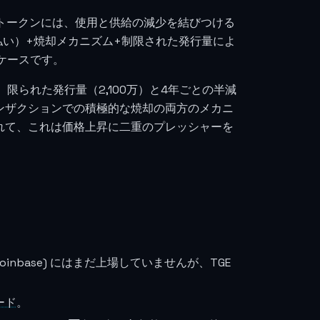
iトークンには、使用と供給の減少を結びつける
払い）+焼却メカニズム+制限された発行量によ
ケースです。
られた発行量（2,100万）と4年ごとの半減
ランザクションでの積極的な焼却の両方のメカニ
れて、これは価格上昇に二重のプレッシャーを
e, Coinbase) にはまだ上場していませんが、TGE
ード
。