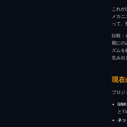
これが
メカニ
って、
比較：
期にの
ズムを
生み出
現在
プロジ
GN
とT
ネッ