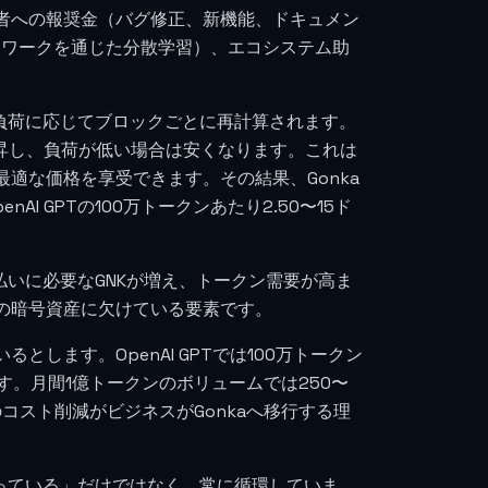
者への報奨金（バグ修正、新機能、ドキュメン
ネットワークを通じた分散学習）、エコシステム助
負荷に応じてブロックごとに再計算されます。
昇し、負荷が低い場合は安くなります。これは
適な価格を享受できます。その結果、Gonka
enAI GPTの100万トークンあたり2.50〜15ド
払いに必要なGNKが増え、トークン需要が高ま
の暗号資産に欠けている要素です。
します。OpenAI GPTでは100万トークン
す。月間1億トークンのボリュームでは250〜
コスト削減がビジネスがGonkaへ移行する理
っている」だけではなく、常に循環していま