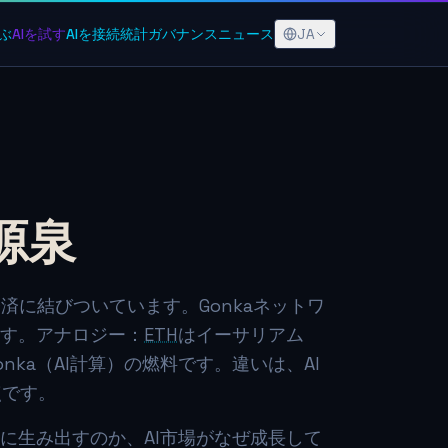
JA
ぶ
AIを試す
AIを接続
統計
ガバナンス
ニュース
源泉
済に結びついています。Gonkaネットワ
ます。アナロジー：
ETH
はイーサリアム
onka（AI計算）の燃料です。違いは、AI
点です。
うに生み出すのか、AI市場がなぜ成長して