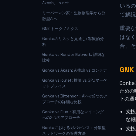
Akash、io.net
いるの
リーバーマン家：生物物理学から分
て解説
散型AIへ
重要な
GNK トークノミクス
はなく
Gonkaのリスクと見通し: 客観的分
析
合、そ
Gonka vs Render Network: 詳細な
比較
GN
Gonka vs Akash: AI推論 vs コンテナ
Gonka vs io.net: 推論 vs GPUマーケ
Gon
ットプレイス
ための
Gonka vs Bittensor：AIへの2つのア
下の通
プローチの詳細な比較
支払
Gonka vs Flux：有用なマイニング
への2つのアプローチ
な報
Gonkaにおけるガバナンス：分散型
支払
ネットワークの管理方法