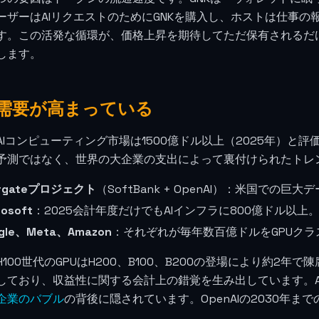
ーザーはAIリクエストのためにGNKを購入し、ホストは仕事の報
す。この活発な循環が、価格上昇を期待してただ保有されるだ
します。
の需要が高まっている
AIコンピューティング市場は1500億ドル以上（2025年）と
予測ではなく、世界の大企業の支出によって裏付けられたトレ
argateプロジェクト
（SoftBank + OpenAI）：米国での
rosoft
：2025会計年度だけでもAIインフラに800億ドル以上
gle、Meta、Amazon
：それぞれが毎年数百億ドルをGPUク
H100世代のGPUはH200、B100、B200の登場により約2
しており、収益性に関する会計上の錯覚を生み出しています。A
企業のバブル
の背後に隠されています。OpenAIの2030年まで