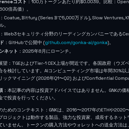
erenceコスト
：100万トークンあたり約
$0.0039
。比較：OpenA
600倍高価）。
：Coatue, Bitfury (Series Bで5,000万ドル), Slow Ventures, 
ル。
：Web3セキュリティ分野のリーディングカンパニーであるCer
ド
：GitHubで公開中 (
github.com/gonka-ai/gonka
)。
ンネット
：2025年8月にローンチ。
展望：TGEおよびTier-1 CEX上場が間近です。各国政府（
合を検討しています。AIコンピューティング市場は年間30%
ックマイニング (2026年Q1〜Q2) およびConfidential Com
項
：本記事の内容は投資アドバイスではありません。GNKの価
金で投資を行ってください。
ためのコンテキスト：GNKは、2016〜2017年のETHや202
プロジェクトは動作する製品、強力な投資家、成長するネット
ていません。トークンの購入方法やウォレットへの送金方法は