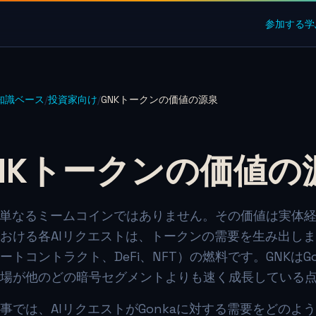
参加する
学
知識ベース
/
投資家向け
/
GNKトークンの価値の源泉
NKトークンの価値の
は単なるミームコインではありません。その価値は実体経
おける各AIリクエストは、トークンの需要を生み出し
ートコントラクト、DeFi、NFT）の燃料です。GNKはG
場が他のどの暗号セグメントよりも速く成長している
事では、AIリクエストがGonkaに対する需要をどのよ