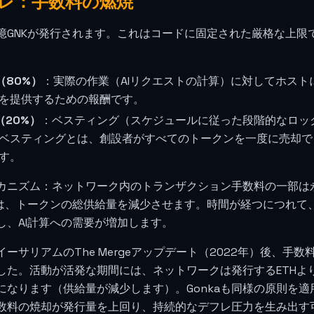
レ：手数料の燃焼
0億GNKが発行されます。これはコードに固定された厳格な上
（80%）
：実際の作業（AIリクエストの計算）に対してホスト
を提供するための報酬です。
（20%）
：ベスティング（スケジュールに従った段階的なロッ
ベスティングとは、創設者がすべてのトークンを一度に売却で
す。
カニズム：ネットワーク内のトランザクション手数料の一部は
Kは、トークンの総供給量を減少させます。時間が経つにつれて
し、AI計算への需要が増加します。
イーサリアムのThe Mergeアップデート（2022年）後、
した。活動が活発な期間には、ネットワークは発行するETHよ
になります（供給量が減少します）。Gonkaも同様の原則を適
数料の焼却が発行量を上回り、持続的なデフレ圧力を生み出す