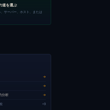
の道を選ぶ
ル、サーバー、ホスト、または
→
→
観的分析
→
比較
+9