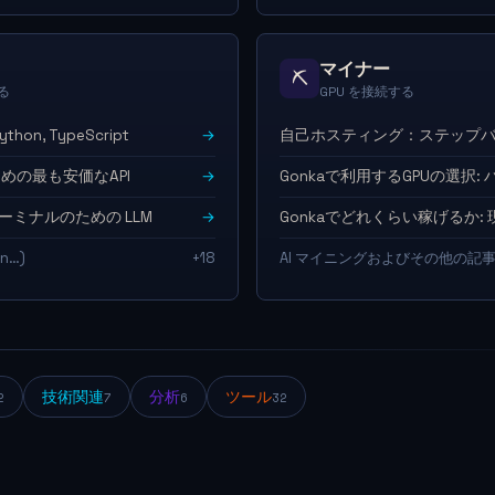
マイナー
⛏
る
GPU を接続する
hon, TypeScript
→
自己ホスティング：ステップ
ための最も安価なAPI
→
Gonkaで利用するGPUの選択
I — ターミナルのための LLM
→
Gonkaでどれくらい稼げるか:
8n…)
+18
AI マイニングおよびその他の記
技術関連
分析
ツール
2
7
6
32