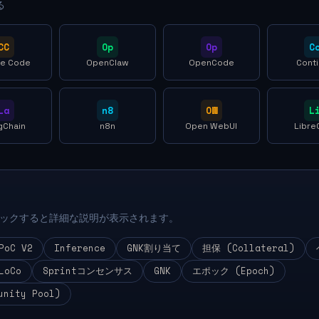
る
CC
Op
Op
C
de Code
OpenClaw
OpenCode
Cont
La
n8
OW
L
gChain
n8n
Open WebUI
Libre
ックすると詳細な説明が表示されます。
PoC V2
Inference
GNK割り当て
担保 (Collateral)
LoCo
Sprintコンセンサス
GNK
エポック (Epoch)
ity Pool)