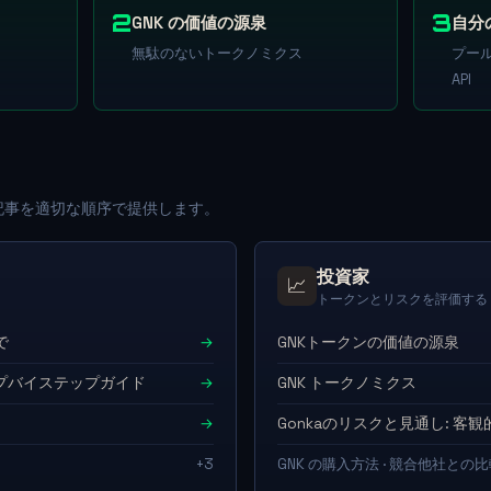
2
3
GNK の価値の源泉
自分
無駄のないトークノミクス
プー
API
な記事を適切な順序で提供します。
投資家
📈
トークンとリスクを評価する
で
→
GNKトークンの価値の源泉
プバイステップガイド
→
GNK トークノミクス
→
Gonkaのリスクと見通し: 客
+3
GNK の購入方法 · 競合他社との