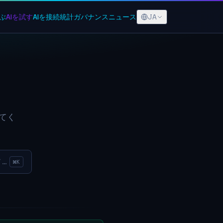
JA
ぶ
AIを試す
AIを接続
統計
ガバナンス
ニュース
てく
ノミクス」…
⌘K