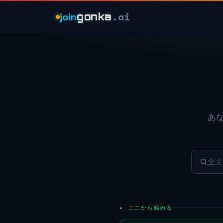
.ai
join
gonka
あ
全文
▸ ここから始める