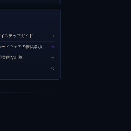
バイステップガイド
→
: ハードウェアの推奨事項
→
 現実的な計算
→
事
+5