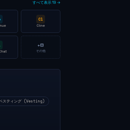
すべて表示 19 →
o
Cl
inue
Cline
i
+8
その他
Chat
ベスティング (Vesting)