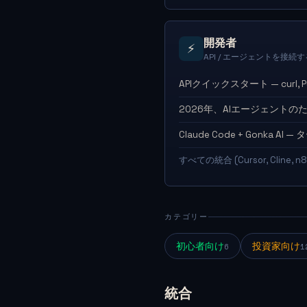
開発者
⚡
API / エージェントを接続す
APIクイックスタート — curl, Pyt
2026年、AIエージェントの
Claude Code + Gonka A
すべての統合 (Cursor, Cline, n
カテゴリー
初心者向け
投資家向け
6
1
統合