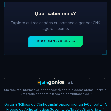
Quer saber mais?
Explore outras seções ou comece a ganhar GNK
agora mesmo.
COMO GANHAR GNK →
.ai
join
gonka
Um recurso informativo independente sobre o ecossistema Gonka.ai
— uma rede descentralizada de computação de IA.
Obter GNK
Base de Conhecimento
Experimentar IA
Conectar IA
Preços da API
Estatísticas
Governança
Notícias
Site oficial