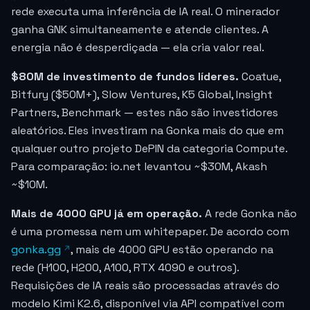
rede executa uma inferência de IA real. O minerador
ganha GNK simultaneamente e atende clientes. A
energia não é desperdiçada — ela cria valor real.
$80M de investimento de fundos líderes.
Coatue,
Bitfury ($50M+), Slow Ventures, K5 Global, Insight
Partners, Benchmark — estes não são investidores
aleatórios. Eles investiram na Gonka mais do que em
qualquer outro projeto DePIN da categoria Compute.
Para comparação: io.net levantou ~$30M, Akash
~$10M.
Mais de 4000 GPU já em operação.
A rede Gonka não
é uma promessa nem um whitepaper. De acordo com
gonka.gg
, mais de 4000 GPU estão operando na
rede (H100, H200, A100, RTX 4090 e outros).
Requisições de IA reais são processadas através do
modelo Kimi K2.6, disponível via API compatível com