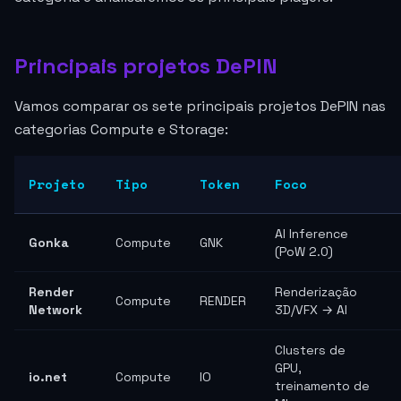
Principais projetos DePIN
Vamos comparar os sete principais projetos DePIN nas
categorias Compute e Storage:
Projeto
Tipo
Token
Foco
AI Inference
Gonka
Compute
GNK
(PoW 2.0)
Render
Renderização
Compute
RENDER
Network
3D/VFX → AI
Clusters de
GPU,
io.net
Compute
IO
treinamento de