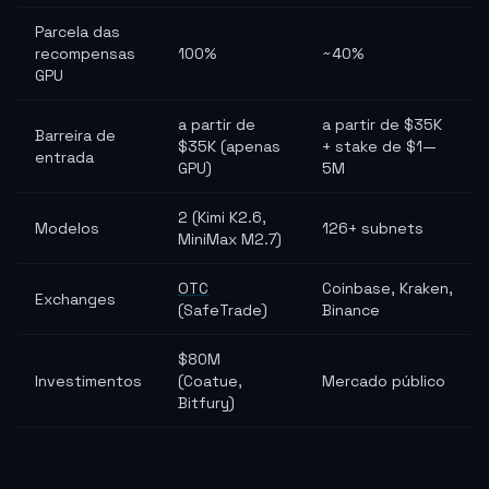
Parcela das
recompensas
100%
~40%
GPU
a partir de
a partir de $35K
Barreira de
$35K (apenas
+ stake de $1—
entrada
GPU)
5M
2 (Kimi K2.6,
Modelos
126+ subnets
MiniMax M2.7)
OTC
Coinbase, Kraken,
Exchanges
(SafeTrade)
Binance
$80M
Investimentos
(Coatue,
Mercado público
Bitfury)