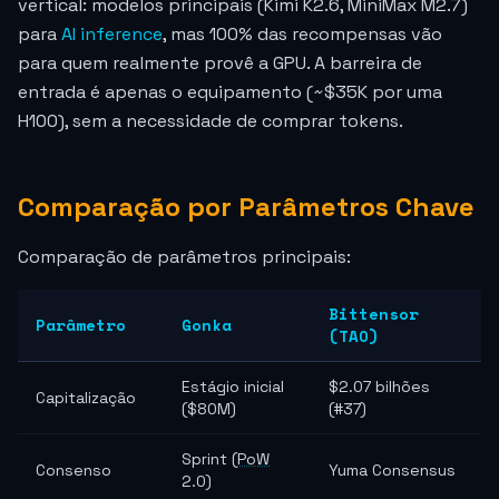
vertical: modelos principais (Kimi K2.6, MiniMax M2.7)
para
AI inference
, mas 100% das recompensas vão
para quem realmente provê a GPU. A barreira de
entrada é apenas o equipamento (~$35K por uma
H100), sem a necessidade de comprar tokens.
Comparação por Parâmetros Chave
Comparação de parâmetros principais:
Bittensor
Parâmetro
Gonka
(TAO)
Estágio inicial
$2.07 bilhões
Capitalização
($80M)
(#37)
Sprint (
PoW
Consenso
Yuma Consensus
2.0)