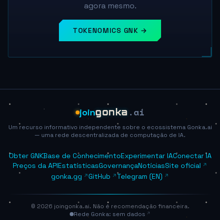
agora mesmo.
TOKENOMICS GNK →
.ai
join
gonka
Um recurso informativo independente sobre o ecossistema Gonka.ai
— uma rede descentralizada de computação de IA.
Obter GNK
Base de Conhecimento
Experimentar IA
Conectar IA
Preços da API
Estatísticas
Governança
Notícias
Site oficial
gonka.gg
GitHub
Telegram (EN)
© 2026 joingonka.ai. Não é recomendação financeira.
Rede Gonka: sem dados