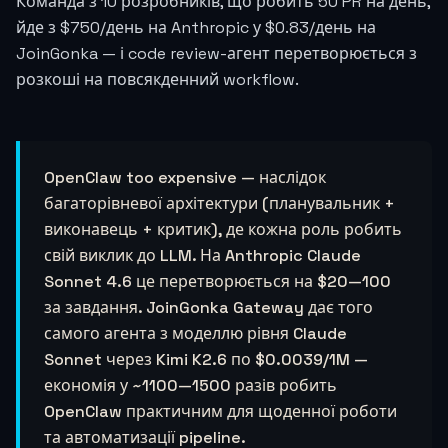
Команда з 10 розробників, що робить 50 PR на день,
йде з $750/день на Anthropic у $0.83/день на
JoinGonka — і code review-агент перетворюється з
розкоші на повсякденний workflow.
OpenClaw too expensive — наслідок
багаторівневої архітектури (планувальник +
виконавець + критик), де кожна роль робить
свій виклик до LLM. На Anthropic Claude
Sonnet 4.6 це перетворюється на $20—100
за завдання. JoinGonka Gateway дає того
самого агента з моделлю рівня Claude
Sonnet через Kimi K2.6 по
$0.0039
/1M —
економія у ~1100—1500 разів робить
OpenClaw практичним для щоденної роботи
та автоматизації pipeline.