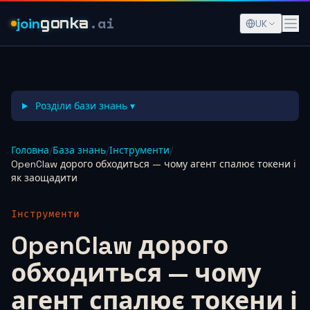
.ai
join
gonka
UK
Розділи бази знань ▾
Головна
/
База знань
/
Інструменти
/
OpenClaw дорого обходиться — чому агент спалює токени і
як заощадити
Інструменти
OpenClaw дорого
обходиться — чому
агент спалює токени і