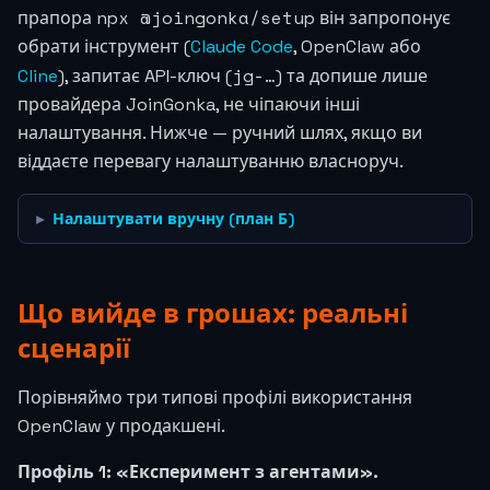
npx @joingonka/setup
прапора
він запропонує
обрати інструмент (
Claude Code
, OpenClaw або
jg-…
Cline
), запитає API-ключ (
) та допише лише
провайдера JoinGonka, не чіпаючи інші
налаштування. Нижче — ручний шлях, якщо ви
віддаєте перевагу налаштуванню власноруч.
Налаштувати вручну (план Б)
Що вийде в грошах: реальні
сценарії
Порівняймо три типові профілі використання
OpenClaw у продакшені.
Профіль 1: «Експеримент з агентами».