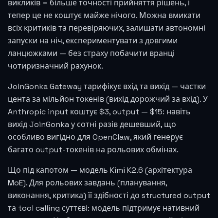
викликів = більше точності прийняття рішень, і
тепер це не коштує майже нічого. Можна вмикати
всіх критиків та перевіряючих, залишати автономні
запуски на ніч, експериментувати з довгими
ланцюжками — без страху побачити вранці
чотиризначний рахунок.
JoinGonka Gateway тарифікує вхід та вихід — частки
цента за мільйон токенів (вихід дорожчий за вхід). У
Anthropic input коштує $3, output — $15: навіть
вихід JoinGonka у сотні разів дешевший, що
особливо вигідно для OpenClaw, який генерує
багато output-токенів на рольових обмінах.
Що під капотом — модель Kimi K2.6 (архітектура
MoE). Для рольових завдань (планування,
виконання, критика) її здібності до structured output
та tool calling суттєві: модель підтримує нативний