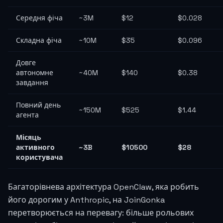
Середня фіча
~3M
$12
$0.028
Складна фіча
~10M
$35
$0.096
Довге
автономне
~40M
$140
$0.38
завдання
Повний день
~150M
$525
$1.44
агента
Місяць
активного
~3B
$10500
$28
користувача
Багаторівнева архітектура OpenClaw, яка робить
його дорогим у Anthropic, на JoinGonka
перетворюється на перевагу: більше рольових