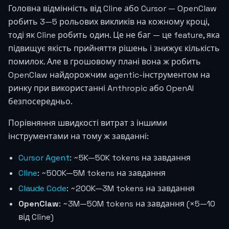
Головна відмінність від Cline або Cursor — OpenClaw
робить 3—5 рольових викликів на кожному кроці,
тоді як Cline робить один. Це не баг — це feature, яка
підвищує якість прийняття рішень і знижує кількість
помилок. Але в грошовому плані вона ж робить
OpenClaw найдорожчим agentic-інструментом на
ринку при використанні Anthropic або OpenAI
безпосередньо.
Порівняння швидкості витрат з іншими
інструментами на тому ж завданні:
Cursor Agent
: ~5K—50K tokens на завдання
Cline
: ~500K—5M tokens на завдання
Claude Code
: ~200K—3M tokens на завдання
OpenClaw
: ~3M—50M tokens на завдання (×5—10
від Cline)