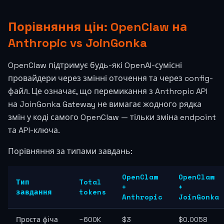
Порівняння цін: OpenClaw на
Anthropic vs JoinGonka
OpenClaw підтримує будь-які OpenAI-сумісні
провайдери через змінні оточення та через config-
файл. Це означає, що перемикання з Anthropic API
на JoinGonka Gateway не вимагає жодного рядка
змін у коді самого OpenClaw — тільки зміна endpoint
та API-ключа.
Порівняння за типами завдань:
OpenClaw
OpenClaw
Тип
Total
+
+
завдання
tokens
Anthropic
JoinGonka
Проста фіча
~600K
$3
$0.0058