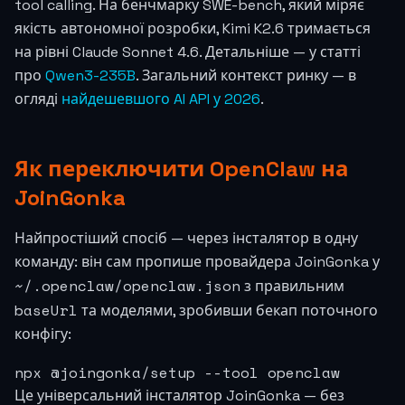
tool calling. На бенчмарку SWE-bench, який міряє
якість автономної розробки, Kimi K2.6 тримається
на рівні Claude Sonnet 4.6. Детальніше — у статті
про
Qwen3-235B
. Загальний контекст ринку — в
огляді
найдешевшого AI API у 2026
.
Як переключити OpenClaw на
JoinGonka
Найпростіший спосіб — через інсталятор в одну
команду: він сам пропише провайдера JoinGonka у
~/.openclaw/openclaw.json
з правильним
baseUrl
та моделями, зробивши бекап поточного
конфігу:
npx @joingonka/setup --tool openclaw
Це універсальний інсталятор JoinGonka — без