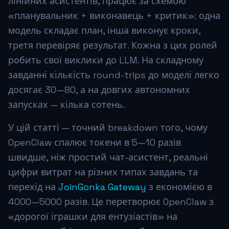
лінійних асистентів, працює за схемою
«планувальник + виконавець + критик»: одна
модель складає план, інша виконує кроки,
третя перевіряє результат. Кожна з цих ролей
робить свої виклики до LLM. На складному
завданні кількість round-trips до моделі легко
досягає 30—80, а на довгих автономних
запусках — кілька сотень.
У цій статті — точний breakdown того, чому
OpenClaw спалює токени в 5—10 разів
швидше, ніж простий чат-асистент, реальні
цифри витрат на різних типах завдань та
перехід на
JoinGonka Gateway
з економією в
4000—5000 разів. Це перетворює OpenClaw з
«дорогої іграшки для ентузіастів» на