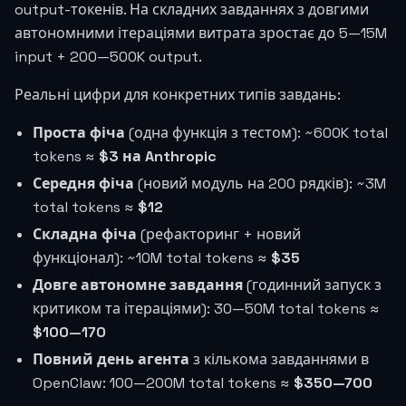
output-токенів. На складних завданнях з довгими
автономними ітераціями витрата зростає до 5—15M
input + 200—500K output.
Реальні цифри для конкретних типів завдань:
Проста фіча
(одна функція з тестом): ~600K total
tokens ≈
$3 на Anthropic
Середня фіча
(новий модуль на 200 рядків): ~3M
total tokens ≈
$12
Складна фіча
(рефакторинг + новий
функціонал): ~10M total tokens ≈
$35
Довге автономне завдання
(годинний запуск з
критиком та ітераціями): 30—50M total tokens ≈
$100—170
Повний день агента
з кількома завданнями в
OpenClaw: 100—200M total tokens ≈
$350—700