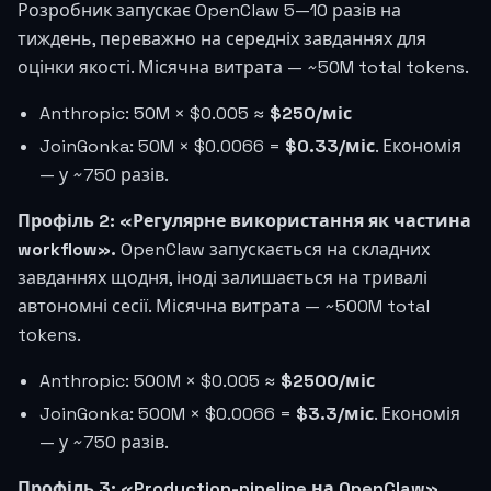
Розробник запускає OpenClaw 5—10 разів на
тиждень, переважно на середніх завданнях для
оцінки якості. Місячна витрата — ~50M total tokens.
Anthropic: 50M × $0.005 ≈
$250/міс
JoinGonka: 50M × $0.0066 =
$0.33/міс
. Економія
— у ~750 разів.
Профіль 2: «Регулярне використання як частина
workflow».
OpenClaw запускається на складних
завданнях щодня, іноді залишається на тривалі
автономні сесії. Місячна витрата — ~500M total
tokens.
Anthropic: 500M × $0.005 ≈
$2500/міс
JoinGonka: 500M × $0.0066 =
$3.3/міс
. Економія
— у ~750 разів.
Профіль 3: «Production-pipeline на OpenClaw».