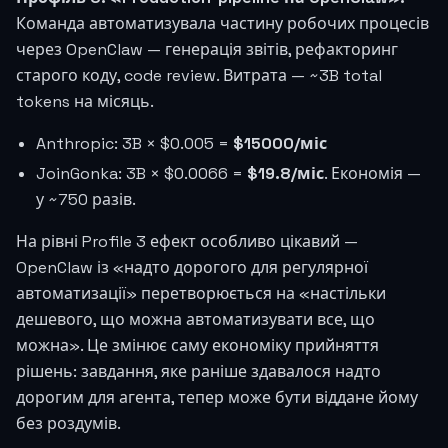
Команда автоматизувала частину робочих процесів
через OpenClaw — генерація звітів, рефакторинг
старого коду, code review. Витрата — ~3B total
tokens на місяць.
Anthropic: 3B × $0.005 =
$15000/міс
JoinGonka: 3B × $0.0066 =
$19.8/міс
. Економія —
у ~750 разів.
На рівні Profile 3 ефект особливо цікавий —
OpenClaw із «надто дорогого для регулярної
автоматизації» перетворюється на «настільки
дешевого, що можна автоматизувати все, що
можна». Це змінює саму економіку прийняття
рішень: завдання, яке раніше здавалося надто
дорогим для агента, тепер може бути віддане йому
без роздумів.