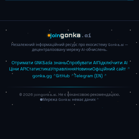
.ai
join
gonka
Незалежний інформаційний ресурс про екосистему Gonka.ai —
децентралізовану мережу AI-обчислень.
Отримати GNK
База знань
Спробувати AI
Підключити AI
Ціни API
Статистика
Управління
Новини
Офіційний сайт
gonka.gg
GitHub
Telegram (EN)
© 2026 joingonka.ai. Не є фінансовою рекомендацією.
Мережа Gonka: немає даних