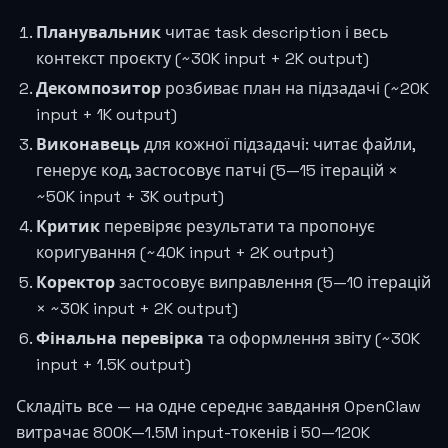
Планувальник
читає task description і весь
контекст проєкту (~30K input + 2K output)
Декомпозитор
розбиває план на підзадачі (~20K
input + 1K output)
Виконавець
для кожної підзадачі: читає файли,
генерує код, застосовує патчі (5—15 ітерацій ×
~50K input + 3K output)
Критик
перевіряє результати та пропонує
коригування (~40K input + 2K output)
Коректор
застосовує виправлення (5—10 ітерацій
× ~30K input + 2K output)
Фінальна перевірка
та оформлення звіту (~30K
input + 1.5K output)
Складіть все — на одне середнє завдання OpenClaw
витрачає 800K—1.5M input-токенів і 50—120K