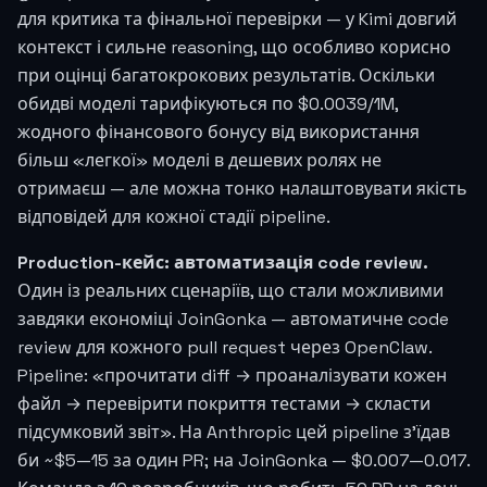
для критика та фінальної перевірки — у Kimi довгий
контекст і сильне reasoning, що особливо корисно
при оцінці багатокрокових результатів. Оскільки
обидві моделі тарифікуються по
$0.0039
/1M,
жодного фінансового бонусу від використання
більш «легкої» моделі в дешевих ролях не
отримаєш — але можна тонко налаштовувати якість
відповідей для кожної стадії pipeline.
Production-кейс: автоматизація code review.
Один із реальних сценаріїв, що стали можливими
завдяки економіці JoinGonka — автоматичне code
review для кожного pull request через OpenClaw.
Pipeline: «прочитати diff → проаналізувати кожен
файл → перевірити покриття тестами → скласти
підсумковий звіт». На Anthropic цей pipeline з'їдав
би ~$5—15 за один PR; на JoinGonka — $0.007—0.017.