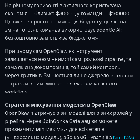
На річному горизонті в активного користувача
економія — близько $30000, у команди — $180000.
Це вже не просто оптимізація бюджету, це якісна
зміна того, як команда використовує agentic AI:
безкоштовно замість «за бюджетом».
При цьому сам OpenClaw як інструмент
залишається незмінним: ті самі рольові pipeline, та
сама якісна декомпозиція, той самий контроль
через критиків. Змінюється лише джерело inference
— і разом з ним змінюється економіка всього
workflow.
Стратегія міксування моделей в OpenClaw.
OpenClaw підтримує різні моделі для різних ролей у
pipeline. Через JoinGonka Gateway ви можете
призначити MiniMax M2.7 для всіх етапів
(універсальна модель), або комбінувати її з
Kimi K2.6