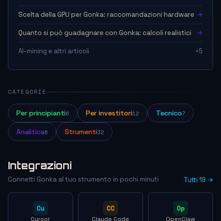
Scelta della GPU per Gonka: raccomandazioni hardware
→
Quanto si può guadagnare con Gonka: calcoli realistici
→
AI-mining e altri articoli
+5
CATEGORIE
Per principianti
Per investitori
Tecnico
6
12
7
Analitica
Strumenti
6
32
Integrazioni
Connetti Gonka al tuo strumento in pochi minuti
Tutti 19 →
Cu
CC
Op
Cursor
Claude Code
OpenClaw