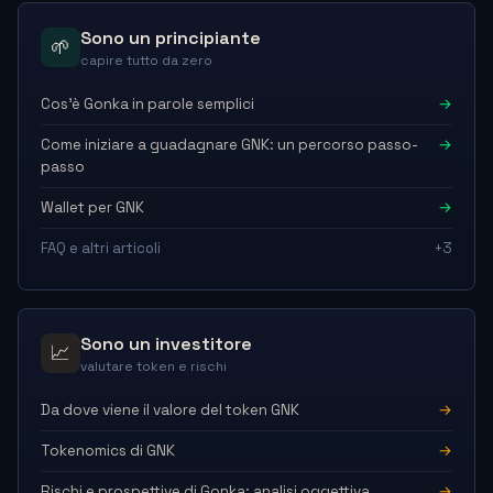
Sono un principiante
🌱
capire tutto da zero
Cos'è Gonka in parole semplici
→
Come iniziare a guadagnare GNK: un percorso passo-
→
passo
Wallet per GNK
→
FAQ e altri articoli
+3
Sono un investitore
📈
valutare token e rischi
Da dove viene il valore del token GNK
→
Tokenomics di GNK
→
Rischi e prospettive di Gonka: analisi oggettiva
→