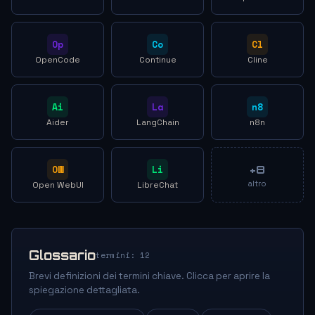
Op
Co
Cl
OpenCode
Continue
Cline
Ai
La
n8
Aider
LangChain
n8n
OW
Li
+8
altro
Open WebUI
LibreChat
Glossario
termini: 12
Brevi definizioni dei termini chiave. Clicca per aprire la
spiegazione dettagliata.