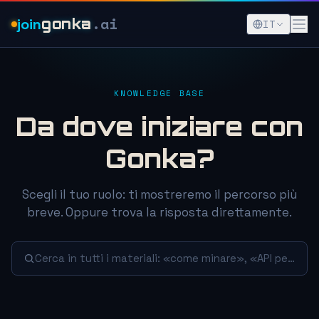
.ai
join
gonka
IT
KNOWLEDGE BASE
Da dove iniziare con
Gonka?
Scegli il tuo ruolo: ti mostreremo il percorso più
breve. Oppure trova la risposta direttamente.
Cerca in tutti i materiali: «come minare», «API per a