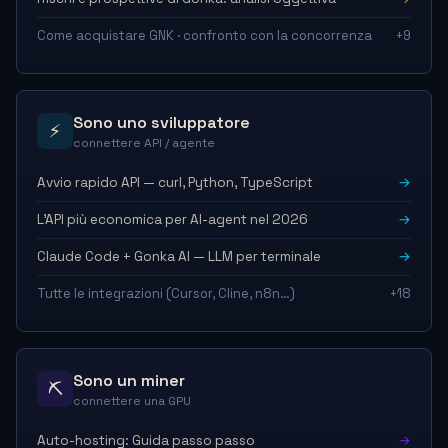
Come acquistare GNK · confronto con la concorrenza
+9
Sono uno sviluppatore
⚡
connettere API / agente
Avvio rapido API — curl, Python, TypeScript
→
L'API più economica per AI-agent nel 2026
→
Claude Code + Gonka AI — LLM per terminale
→
Tutte le integrazioni (Cursor, Cline, n8n…)
+18
Sono un miner
⛏
connettere una GPU
Auto-hosting: Guida passo passo
→