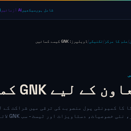
شامل ہوں
سیکھیں
AI آزمائیں
AI 
/
علم کا مرکز
/
تکنیکی
/
ڈویلپرز: GNK کیسے کمائیں
ی
ون کے لیے GNK کمائیں
ا کا کمیونٹی پول منصوبے کی ترقی میں شراکت کے ل
نئی خصوصیات، دستاویزات اور ٹیسٹ - سب GNK لاتے ہیں۔