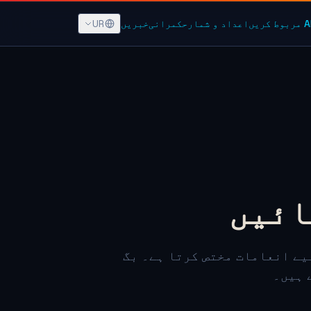
UR
مربوط کریں
اعداد و شمار
حکمرانی
خبریں
یے انعامات مختص کرتا ہے۔ بگ