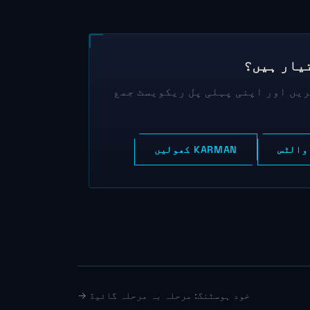
تیار ہیں؟
ریں اور اپنی پہلی پل ریکویسٹ جمع
KARMAN کھولیں
خود ہوسٹنگ: مرحلہ بہ مرحلہ گائیڈ →