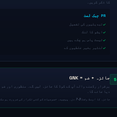
کا ذکر کریں۔
PR چیک لسٹ
تبدیلیوں کی تفصیل
✓
ایشو کا لنک
✓
ٹیسٹ پاس ہو چکے ہیں
✓
لنٹیر بغیر غلطیوں کے
✓
جائزہ + ضم = GNK
5
دیا جائے گا۔
جائزہ کا اوسط وقت: 3-7 دن۔ پیچیدہ خصوصیات کو کئی تکرار کی ضرورت ہو سکتی ہے۔