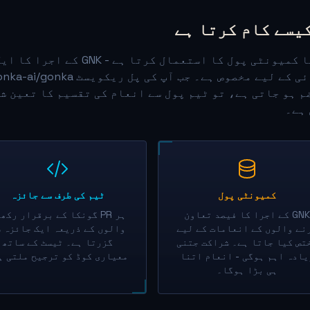
یسے کام کرتا ہے
گونكا کمیونٹی پول کا استعم
م ہو جاتی ہے، تو ٹیم پول سے انعام کی تقسیم کا تعین 
ہے۔
کمیونٹی پول
ٹیم کی طرف سے جائزہ
GNK کے اجرا کا فیصد تعاون
ہر PR گونكا کے برقرار رکھ
نے والوں کے انعامات کے لیے
والوں کے ذریعہ ایک جائزہ 
تص کیا جاتا ہے۔ شراکت جتنی
گزرتا ہے۔ ٹیسٹ کے ساتھ
یادہ اہم ہوگی - انعام اتنا
معیاری کوڈ کو ترجیح ملتی ہ
ہی بڑا ہوگا۔