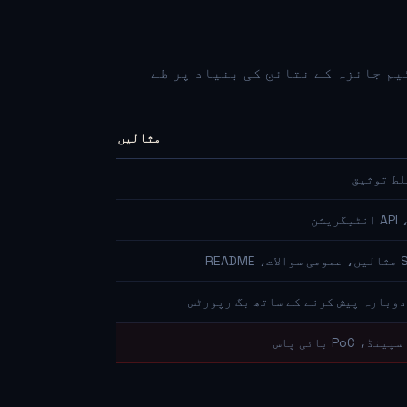
م جائزہ کے نتائج کی بنیاد پر طے
مثالیں
لط توثیق
دوبارہ پیش کرنے کے ساتھ بگ رپورٹس
P بائی پاس