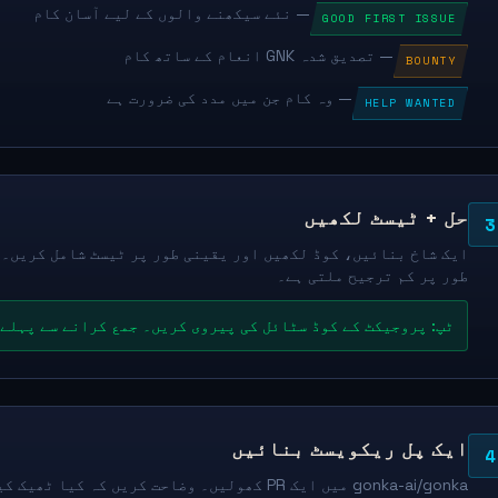
— نئے سیکھنے والوں کے لیے آسان کام
GOOD FIRST ISSUE
— تصدیق شدہ GNK انعام کے ساتھ کام
BOUNTY
— وہ کام جن میں مدد کی ضرورت ہے
HELP WANTED
حل + ٹیسٹ لکھیں
3
طور پر کم ترجیح ملتی ہے۔
ٹپ: پروجیکٹ کے کوڈ سٹائل کی پیروی کریں۔ جمع کرانے سے پہلے 
ایک پل ریکویسٹ بنائیں
4
gonka-ai/gonka میں ایک PR کھولیں۔ وضاحت کریں 