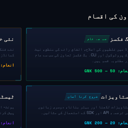
ون کی اقسام
 فکسز
نئی خ
سب سے عام
ڈ میں غلطیوں کی اصلاح، اتفاق رائے کی منطق، نیٹ
ورک پروٹوکول اور CLI۔ بگ فکسز تعاون کی سب سے عام
کمانڈز، PoC تصدیق کی اصلاح، انٹیگ
ر مطلوبہ قسم ہیں۔
انعام: 200 — 2 000 
: 50 — 500 GNK
تاویزات
ٹیسٹنگ 
شروع کرنا آسان
تاویزات لکھنا اور بہتر بنانا، دوسری زبانوں
یونٹ- ا
ہ، API اور SDK کے استعمال کی مثالیں۔
پیش کرن
: 20 — 200 GNK
انعام: 30 — 300 K