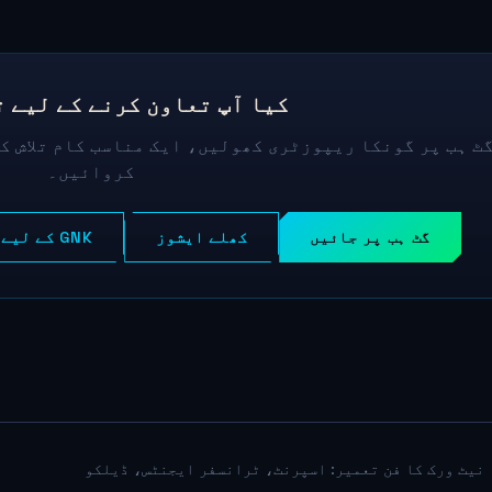
کیا آپ تعاون کرنے کے لیے 
ٹ ہب پر گونكا ریپوزٹری کھولیں، ایک مناسب کام تلاش ک
کروائیں۔
گٹ ہب پر جائیں
کھلے ایشوز
GNK کے لیے والٹس
نیٹ ورک کا فن تعمیر: اسپرنٹ، ٹرانسفر ایجنٹس، ڈیلکو