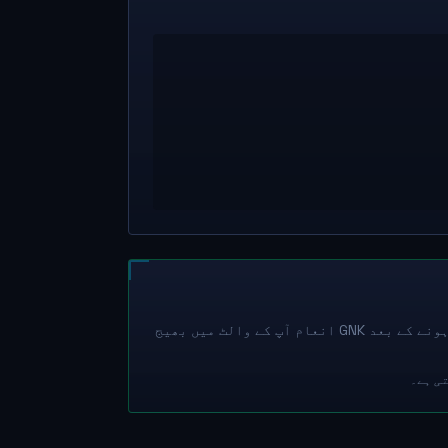
برقرار رکھنے والے آپ کے کوڈ کا جائزہ لیں گے۔ منظوری اور ضم ہونے کے بعد GNK انعام آپ کے والٹ میں بھیج