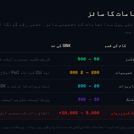
امات کا سائز
ٹی پول سے انعامات کے تخمینی سائز۔ حتمی رقم گونكا ٹی
ہے۔
کام کی قسم
GNK کی حد
50 — 500
فکسز
کریش فکس، میموری لیک، غ
200 — 2 000
 خصوصیات
نیا CLI کمانڈ، PoC اصلاح، API انٹیگریشن
20 — 200
اویزات
دستاویزات کا ترجمہ، SDK مثالیں، عمومی سوالات، README
30 — 300
ٹنگ
یونٹ ٹیسٹ، سٹریس ٹیسٹ، 
5,000 — 10,000+
ک کمزوریاں
اتفاق رائے کے حملے، ڈبل سپینڈ، oC
زوریوں کے لیے انعامات بتائی گئی حد سے نمایاں طور پر زیادہ ہو سکتے ہیں۔