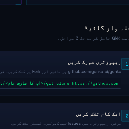
لہ وار گائیڈ
نے تک 5 مراحل۔
ریپوزٹری فورک کریں
1
github.com/gonka-ai/gonka پر جائیں اور Fork پر کلک کریں۔ فورک کو مقامی طور پر کلون کریں۔
git clone https://github.com/<آپ کا صارف نام>/gonka.git
ایک کام تلاش کریں
2
مرکزی ریپوزٹری میں Issues ٹیب کھولیں۔ لیبلز تلاش کریں: