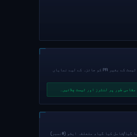
ایک شاخ بنائیں، کوڈ لکھیں اور یقینی طور پر ٹیسٹ شامل کریں۔ ٹیسٹ کے بغیر PR کو جائزہ کے لیے نمایاں
مقامی طور پر لنٹرز اور ٹیسٹ چلائیں۔
کہ کیا ٹھیک کیا گیا/شامل کیا گیا، متعلقہ ایشو (#نمبر)