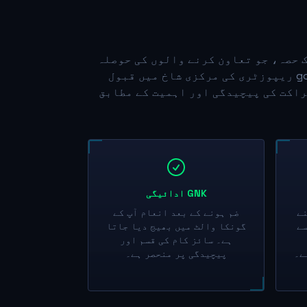
ال کرتا ہے - GNK کے اجرا کا ایک حصہ، جو تعاون کرنے والوں کی حوصلہ
افزائی کے لیے مخصوص ہے۔ جب آپ کی پل ریکویسٹ gonka-ai/gonka ریپوزٹری کی مرکزی شاخ میں قبول
شراکت کی پیچیدگی اور اہمیت کے مطابق
GNK ادائیگی
نے
ضم ہونے کے بعد انعام آپ کے
سے
گونكا والٹ میں بھیج دیا جاتا
ہے۔ سائز کام کی قسم اور
ے۔
پیچیدگی پر منحصر ہے۔