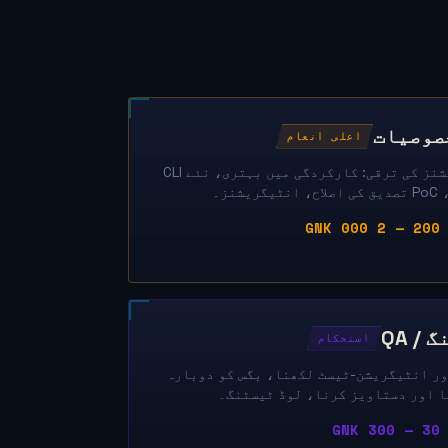
صوصیات
اعلی انعام
نئے فنکشنز کی ترقی: کارکردگی میں بہتری، نئے CLI
ریشنز۔
GNK
/ QA
استحکام
ور انٹیگریشن-ٹیسٹ لکھنا، بگس کو دوبارہ
ا اور دستاویز کرنا، لوڈ ٹیسٹنگ۔
GN