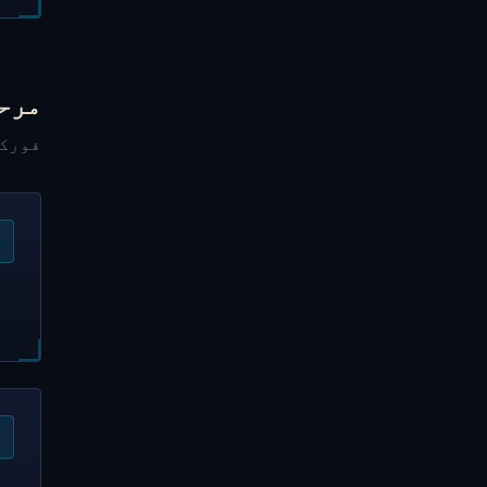
مرح
فورک سے GNK حاصل کر