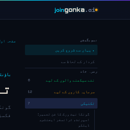
.ai
join
gonka
نیویگیشن
صفحہ اول
▸ یہاں سے شروع کریں
کردار کے لحاظ سے
زمرہ جات
باؤنٹ
نئے سیکھنے والوں کے لیے
6
تعا
سرمایہ کاروں کے لیے
12
تکنیکی
7
گونك
گونکا نیٹ ورک کا فن تعمیر:
فکسز، 
اسپرنٹ، ٹرانسفر ایجنٹس،
ڈیلکو