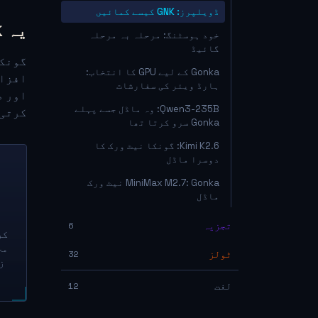
ڈویلپرز: GNK کیسے کمائیں
یہ ک
خود ہوسٹنگ: مرحلہ بہ مرحلہ
گائیڈ
Gonka کے لیے GPU کا انتخاب:
ہارڈ ویئر کی سفارشات
اور ض
Qwen3-235B: وہ ماڈل جسے پہلے
کرتی 
Gonka سرو کرتا تھا
Kimi K2.6: گونکا نیٹ ورک کا
دوسرا ماڈل
MiniMax M2.7: Gonka نیٹ ورک
ماڈل
تجزیہ
6
کر
مخ
ٹولز
32
ز
لغت
12