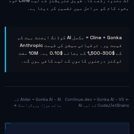
تک محدود رکھے گا۔ طویل جنریشنز کے لیے Cline خود
بخود کام کو مراحل میں تقسیم کر دیتا ہے۔
Cline + Gonka = مکمل AI کوڈنگ ایجنٹ بہت کم
قیمت پر۔ ترقیاتی سیشن کی قیمت Anthropic
کے $300-1,500 کے بجائے $0.10 ہے۔ 10M مفت
ٹوکنز درجنوں کاموں کے لیے کافی ہوں گے۔
← Continue.dev + Gonka AI – VS
Aider + Gonka AI – AI کے
Code/JetBrains کے لیے AI
ساتھ جوڑا پروگرامنگ →