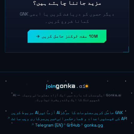
مزید جاننا چاہتے ہیں؟
دیگر حصوں کو دریافت کریں یا ابھی GNK
کمانا شروع کریں۔
10M مفت ٹوکنز حاصل کریں →
.ai
join
gonka
Gonka.ai ایکوسسٹم کے بارے میں ایک آزاد معلوماتی وسیلہ — AI
کمپیوٹنگ کا ایک وکندریقرت نیٹ ورک۔
GNK حاصل کریں
معلومات کا مرکز
AI آزمائیں
AI مربوط کریں
API کی قیمتیں
اعداد و شمار
حکمرانی
خبریں
سرکاری ویب سائٹ
Telegram (EN)
GitHub
gonka.gg