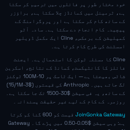
خود مختار طور پر فائلوں میں ترمیم کر سکتا
ہے، ٹرمینل میں کمانڈز چلا سکتا ہے، براؤزر
کے ساتھ کام کر سکتا ہے اور پروگرامنگ کے
پیچیدہ کام انجام دے سکتا ہے۔ سادہ آٹو
کمپلیشن کے برعکس، Cline ایک مکمل ڈویلپر
اسسٹنٹ کی طرح کام کرتا ہے۔
Cline کا مسئلہ ٹوکن کا استعمال ہے۔ ایجنٹ
فائلز کا کانٹیکسٹ، کمانڈ کے نتائج، اسکرین
شاٹس بھیجتا ہے — ایک ٹاسک پر 10-100M ٹوکنز
لگ جاتے ہیں۔ Anthropic کی قیمتوں ($3-15/1M)
کے ساتھ، یہ فی سیشن $30-1500 تک جا سکتا ہے۔
روزمرہ کے کام کے لیے غیر حقیقت پسندانہ۔
JoinGonka Gateway
قیمت کو 600 گنا کم کرتا
ہے: وہی سیشن $0.05-0.50 میں پڑے گا۔ Gateway