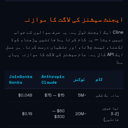
ایجنٹ سیشنز کی لاگت کا موازنہ
Cline ایک ایجنٹ ٹول ہے۔ یہ صرف سوالوں کے جواب
نہیں دیتا — یہ کام کرتا ہے: فائلیں پڑھنا، کوڈ
لکھنا، ٹیسٹ چلانا، اور غلطیاں درست کرنا۔ ہر عمل
ایک API کال ہے۔ عام سیشنز کی لاگت کا موازنہ یہاں
ہے:
JoinGonka
Anthropic
کام
ٹوکنز
Gonka
Claude
سادہ بگ فکس
~5M
$15 — $75
$0.048
نیا فیچر
$60 —
$0.19
~20M
(2-3
$300
فائلیں)