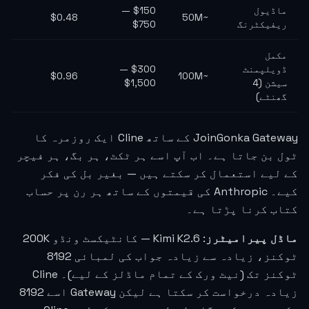
ماڈیول
$150 —
$0.48
~50M
ریفیکٹرنگ
$750
مکمل
ڈویلپمنٹ
$300 —
$0.96
~100M
سیشن (4
$1,500
گھنٹے)
JoinGonka Gateway کے ساتھ Cline ایک روزمرہ کا
ٹول بن جاتا ہے۔ اب آپ اسے ہر ٹکٹ، ہر بگ، ہر فیچر
کے لیے استعمال کر سکتے ہیں — بغیر بل کی فکر
کیے۔ Anthropic کی قیمتوں کے ساتھ ہر رن پر حساب
کتاب کرنا پڑتا ہے۔
ماڈل پیرامیٹرز
: Kimi K2.6 — کانٹیکسٹ ونڈو 200K
ٹوکنز، زیادہ سے زیادہ جواب کی لمبائی 8192
ٹوکنز تک (نیٹ ورک کے تمام ماڈلز کے لیے)۔ Cline
زیادہ درخواست کر سکتا ہے لیکن Gateway اسے 8192