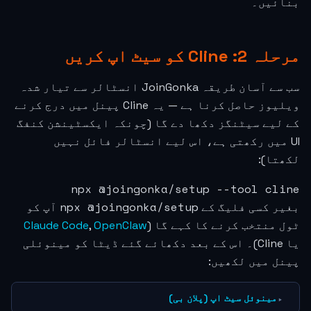
بنائیں۔
مرحلہ 2: Cline کو سیٹ اپ کریں
سب سے آسان طریقہ JoinGonka انسٹالر سے تیار شدہ
ویلیوز حاصل کرنا ہے — یہ Cline پینل میں درج کرنے
کے لیے سیٹنگز دکھا دے گا (چونکہ ایکسٹینشن کنفگ
UI میں رکھتی ہے، اس لیے انسٹالر فائل نہیں
لکھتا):
npx @joingonka/setup --tool cline
npx @joingonka/setup
بغیر کسی فلیگ کے
آپ کو
ٹول منتخب کرنے کا کہے گا (
OpenClaw
,
Claude Code
یا Cline)۔ اس کے بعد دکھائے گئے ڈیٹا کو مینوئلی
پینل میں لکھیں:
مینوئل سیٹ اپ (پلان بی)