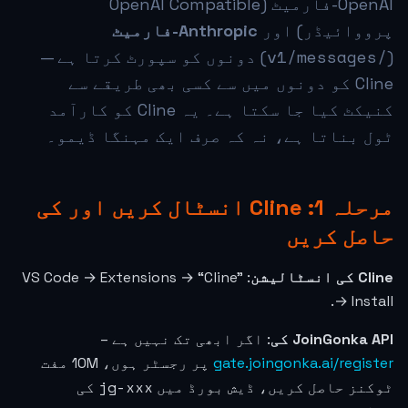
OpenAI-فارمیٹ (OpenAI Compatible
پرووائیڈر) اور
Anthropic-فارمیٹ
/v1/messages
(
) دونوں کو سپورٹ کرتا ہے —
Cline کو دونوں میں سے کسی بھی طریقے سے
کنیکٹ کیا جا سکتا ہے۔ یہ Cline کو کارآمد
ٹول بناتا ہے، نہ کہ صرف ایک مہنگا ڈیمو۔
مرحلہ 1: Cline انسٹال کریں اور کی
حاصل کریں
Cline کی انسٹالیشن
: VS Code → Extensions → “Cline”
→ Install.
JoinGonka API کی
: اگر ابھی تک نہیں ہے –
gate.joingonka.ai/register
پر رجسٹر ہوں، 10M مفت
jg-xxx
ٹوکنز حاصل کریں، ڈیش بورڈ میں
کی