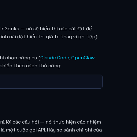
oinGonka — nó sẽ hiển thị các cài đặt để
h cài đặt hiển thị giá trị thay vì ghi tệp):
ghị chọn công cụ (
Claude Code
,
OpenClaw
u khiển theo cách thủ công:
rả lời các câu hỏi — nó thực hiện các nhiệm
là một cuộc gọi API. Hãy so sánh chi phí của