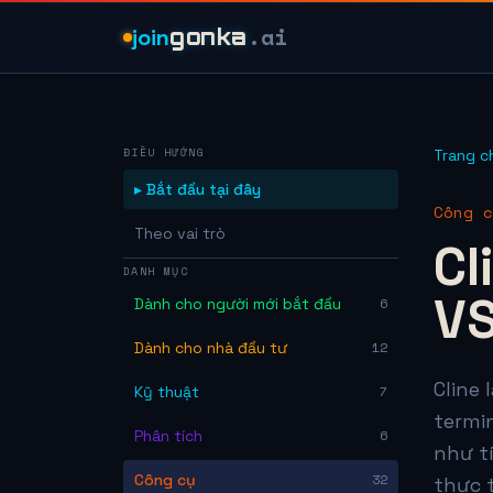
.ai
join
gonka
ĐIỀU HƯỚNG
Trang c
▸ Bắt đầu tại đây
Công c
Theo vai trò
Cl
DANH MỤC
VS
Dành cho người mới bắt đầu
6
Dành cho nhà đầu tư
12
Cline 
Kỹ thuật
7
termin
Phân tích
6
như t
Công cụ
32
thực 