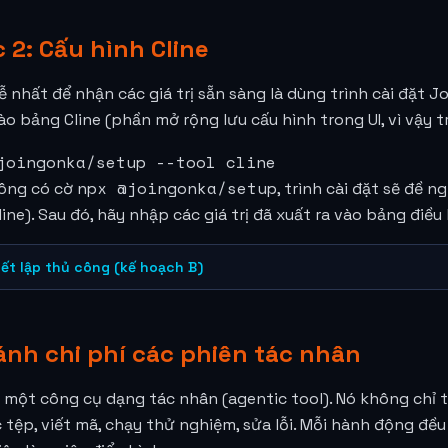
 2: Cấu hình Cline
 nhất để nhận các giá trị sẵn sàng là dùng trình cài đặt J
o bảng Cline (phần mở rộng lưu cấu hình trong UI, vì vậy trìn
joingonka/setup --tool cline
npx @joingonka/setup
ông có cờ
, trình cài đặt sẽ đề n
ine). Sau đó, hãy nhập các giá trị đã xuất ra vào bảng điề
ết lập thủ công (kế hoạch B)
ánh chi phí các phiên tác nhân
à một công cụ dạng tác nhân (agentic tool). Nó không chỉ t
 tệp, viết mã, chạy thử nghiệm, sửa lỗi. Mỗi hành động đều 