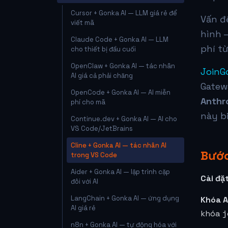
Cursor + Gonka AI — LLM giá rẻ để
Vấn đ
viết mã
hình —
Claude Code + Gonka AI — LLM
phí t
cho thiết bị đầu cuối
OpenClaw + Gonka AI — tác nhân
JoinG
AI giá cả phải chăng
Gatew
OpenCode + Gonka AI — AI miễn
Anthr
phí cho mã
này bi
Continue.dev + Gonka AI — AI cho
VS Code/JetBrains
Cline + Gonka AI — tác nhân AI
Bước
trong VS Code
Aider + Gonka AI — lập trình cặp
Cài đặt
đôi với AI
LangChain + Gonka AI — ứng dụng
Khóa A
AI giá rẻ
j
khóa
n8n + Gonka AI — tự động hóa với