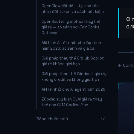
OpenClaw đắt đỏ — tại sao tác
nhân đốt token và cách tiết kiệm
Cli
OpenRouter: giải pháp thay thế
0.1
giá rẻ — so sánh với JoinGonka
Gateway
Mô hình AI tốt nhất cho lập trình
năm 2026: so sánh và giá cả
Giải pháp thay thế GitHub Copilot
giá rẻ không giới hạn
← Conti
Giải pháp thay thế Windsurf giá rẻ,
không credit và không giới hạn
API rẻ nhất cho AI agent năm 2026
ZCode: suy luận GLM giá rẻ thay
thế cho GLM Coding Plan
Bảng thuật ngữ
12