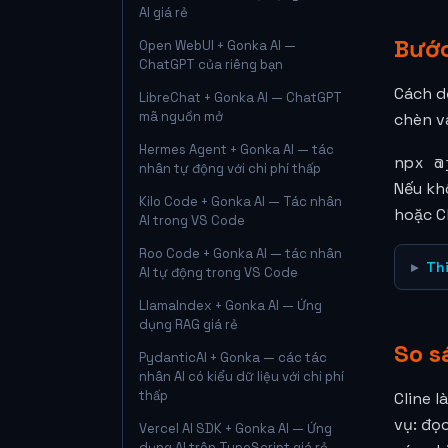
AI giá rẻ
Bước
Open WebUI + Gonka AI —
ChatGPT của riêng bạn
Cách dễ
LibreChat + Gonka AI — ChatGPT
mã nguồn mở
chèn và
Hermes Agent + Gonka AI — tác
npx @
nhân tự động với chi phí thấp
Nếu kh
Kilo Code + Gonka AI — Tác nhân
hoặc Cl
AI trong VS Code
Roo Code + Gonka AI — tác nhân
Thi
AI tự động trong VS Code
LlamaIndex + Gonka AI — Ứng
dụng RAG giá rẻ
So s
PydanticAI + Gonka — các tác
nhân AI có kiểu dữ liệu với chi phí
thấp
Cline l
vụ: đọc
Vercel AI SDK + Gonka AI — Ứng
dụng AI trên TypeScript giá rẻ