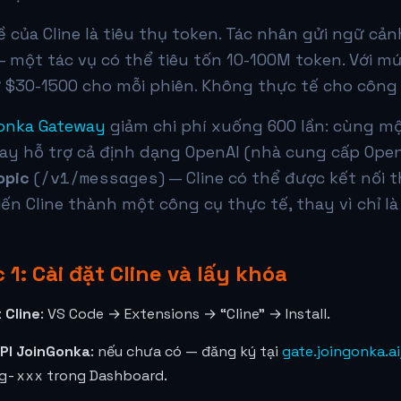
ề của Cline là tiêu thụ token. Tác nhân gửi ngữ cả
 một tác vụ có thể tiêu tốn 10-100M token. Với mứ
ừ $30-1500 cho mỗi phiên. Không thực tế cho công
onka Gateway
giảm chi phí xuống 600 lần: cùng một
ay hỗ trợ cả định dạng OpenAI (nhà cung cấp Ope
/v1/messages
opic
(
) — Cline có thể được kết nối 
ến Cline thành một công cụ thực tế, thay vì chỉ l
 1: Cài đặt Cline và lấy khóa
 Cline
: VS Code → Extensions → “Cline” → Install.
PI JoinGonka
: nếu chưa có — đăng ký tại
gate.joingonka.ai
g-xxx
trong Dashboard.