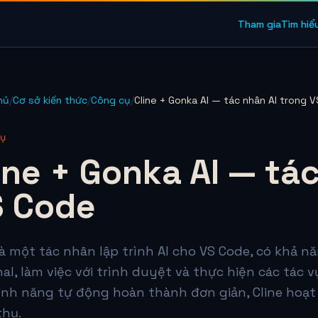
Tham gia
Tìm hiể
hủ
/
Cơ sở kiến thức
/
Công cụ
/
Cline + Gonka AI — tác nhân AI trong 
ụ
ine + Gonka AI — tá
 Code
là một tác nhân lập trình AI cho VS Code, có khả n
al, làm việc với trình duyệt và thực hiện các tác 
ính năng tự động hoàn thành đơn giản, Cline hoạt 
thụ.