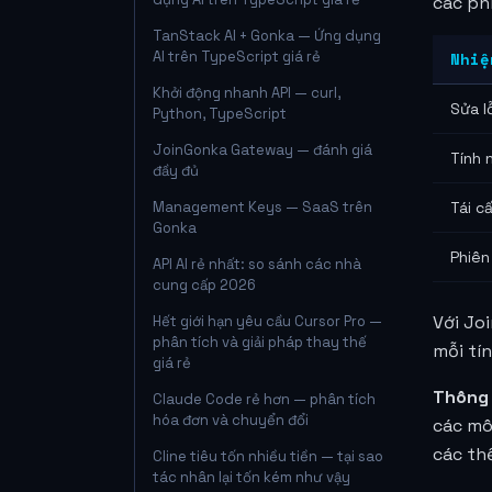
các phi
TanStack AI + Gonka — Ứng dụng
AI trên TypeScript giá rẻ
Nhiệ
Khởi động nhanh API — curl,
Sửa l
Python, TypeScript
JoinGonka Gateway — đánh giá
Tính 
đầy đủ
Management Keys — SaaS trên
Tái c
Gonka
Phiên
API AI rẻ nhất: so sánh các nhà
cung cấp 2026
Với Jo
Hết giới hạn yêu cầu Cursor Pro —
phân tích và giải pháp thay thế
mỗi tí
giá rẻ
Thông 
Claude Code rẻ hơn — phân tích
hóa đơn và chuyển đổi
các mô
các thế
Cline tiêu tốn nhiều tiền — tại sao
tác nhân lại tốn kém như vậy