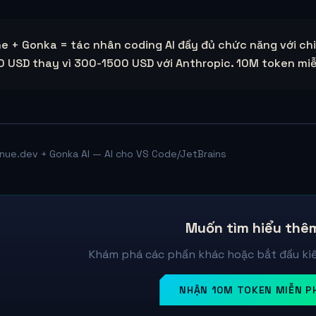
ne + Gonka = tác nhân coding AI đầy đủ chức năng với chi 
0 USD thay vì 300-1500 USD với Anthropic. 10M token miễ
nue.dev + Gonka AI — AI cho VS Code/JetBrains
Muốn tìm hiểu thê
Khám phá các phần khác hoặc bắt đầu kiế
NHẬN 10M TOKEN MIỄN P