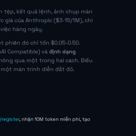
nh tệp, kết quả lệnh, ảnh chụp màn
c giá của Anthropic ($3-15/1M), chi
 việc hàng ngày.
 phiên đó chỉ tốn $0.05-0.50.
nAI Compatible) và
định dạng
thông qua một trong hai cách. Điều
à một màn trình diễn đắt đỏ.
/register
, nhận 10M token miễn phí, tạo