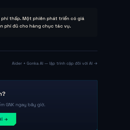
phí thấp. Một phiên phát triển có giá
n phí đủ cho hàng chục tác vụ.
Aider + Gonka AI — lập trình cặp đôi với AI →
m?
m GNK ngay bây giờ.
HÍ →