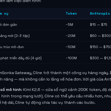
ên làm việc điển hình:
m vụ
Token
Anthropic
ỗi đơn giản
~5M
$15 — $75
năng mới (2-3 tệp)
~20M
$60 — $300
ấu trúc mô-đun
~50M
$150 — $75
 phát triển đầy đủ (4 giờ)
~100M
$300 — $1,
inGonka Gateway, Cline trở thành một công cụ hàng ngày. Bạ
nh năng — mà không cần lo lắng về hóa đơn. Với giá của Ant
số mô hình
: Kimi K2.6 — cửa sổ ngữ cảnh 200K token, độ d
 hình trong mạng lưới). Cline có thể yêu cầu nhiều hơn, nh
 hệ dài, Cline tự động chia tác vụ thành các bước.