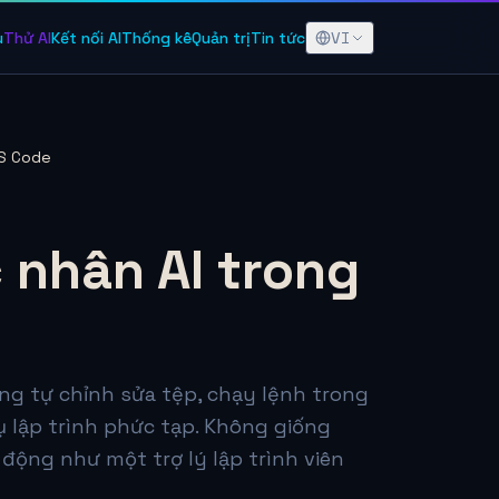
VI
u
Thử AI
Kết nối AI
Thống kê
Quản trị
Tin tức
VS Code
c nhân AI trong
ăng tự chỉnh sửa tệp, chạy lệnh trong
vụ lập trình phức tạp. Không giống
động như một trợ lý lập trình viên