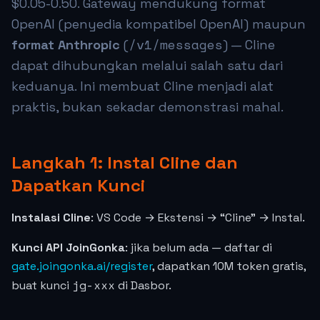
$0.05-0.50. Gateway mendukung format
OpenAI (penyedia kompatibel OpenAI) maupun
/v1/messages
format Anthropic
(
) — Cline
dapat dihubungkan melalui salah satu dari
keduanya. Ini membuat Cline menjadi alat
praktis, bukan sekadar demonstrasi mahal.
Langkah 1: Instal Cline dan
Dapatkan Kunci
Instalasi Cline
: VS Code → Ekstensi → “Cline” → Instal.
Kunci API JoinGonka
: jika belum ada — daftar di
gate.joingonka.ai/register
, dapatkan 10M token gratis,
jg-xxx
buat kunci
di Dasbor.