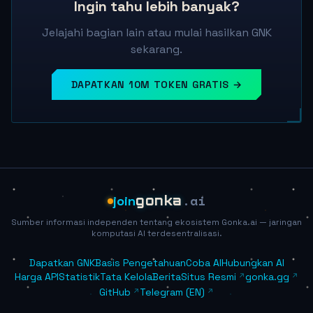
Ingin tahu lebih banyak?
Jelajahi bagian lain atau mulai hasilkan GNK
sekarang.
DAPATKAN 10M TOKEN GRATIS →
.ai
join
gonka
Sumber informasi independen tentang ekosistem Gonka.ai — jaringan
komputasi AI terdesentralisasi.
Dapatkan GNK
Basis Pengetahuan
Coba AI
Hubungkan AI
Harga API
Statistik
Tata Kelola
Berita
Situs Resmi
gonka.gg
GitHub
Telegram (EN)