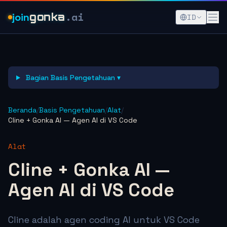
.ai
join
gonka
ID
Bagian Basis Pengetahuan ▾
Beranda
/
Basis Pengetahuan
/
Alat
/
Cline + Gonka AI — Agen AI di VS Code
Alat
Cline + Gonka AI —
Agen AI di VS Code
Cline adalah agen coding AI untuk VS Code