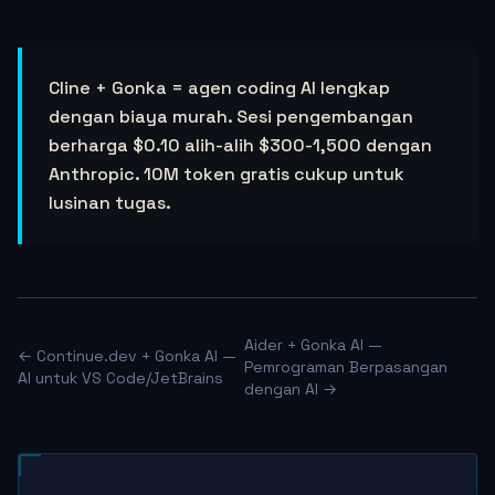
Cline + Gonka = agen coding AI lengkap
dengan biaya murah. Sesi pengembangan
berharga $0.10 alih-alih $300-1,500 dengan
Anthropic. 10M token gratis cukup untuk
lusinan tugas.
Aider + Gonka AI —
← Continue.dev + Gonka AI —
Pemrograman Berpasangan
AI untuk VS Code/JetBrains
dengan AI →