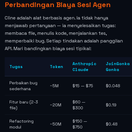
Perbandingan Biaya Sesi Agen
Cline adalah alat berbasis agen. Ia tidak hanya
menjawab pertanyaan — ia menyelesaikan tugas:
membaca file, menulis kode, menjalankan tes,
memperbaiki bug. Setiap tindakan adalah panggilan
API. Mari bandingkan biaya sesi tipikal:
Anthropic
JoinGonka
Tugas
Token
Claude
Gonka
Perbaikan bug
~5M
$15 — $75
$0.048
sederhana
Fitur baru (2-3
$60 —
~20M
$0.19
file)
$300
Refactoring
$150 —
~50M
$0.48
modul
$750