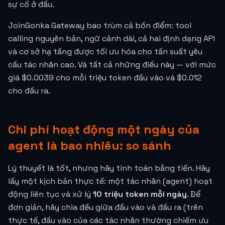
sự cố ở đầu.
JoinGonka Gateway bao trùm cả bốn điểm: tool
calling nguyên bản, ngữ cảnh dài, cả hai định dạng API
và cơ sở hạ tầng được tối ưu hóa cho tần suất yêu
cầu tác nhân cao. Và tất cả những điều này — với mức
giá
$0.0039
cho mỗi triệu token đầu vào và
$0.012
cho đầu ra.
Chi phí hoạt động một ngày của
agent là bao nhiêu: so sánh
Lý thuyết là tốt, nhưng hãy tính toán bằng tiền. Hãy
lấy một kịch bản thực tế: một tác nhân (agent) hoạt
động liên tục và xử lý
10 triệu token mỗi ngày
. Để
đơn giản, hãy chia đều giữa đầu vào và đầu ra (trên
thực tế, đầu vào của các tác nhân thường chiếm ưu