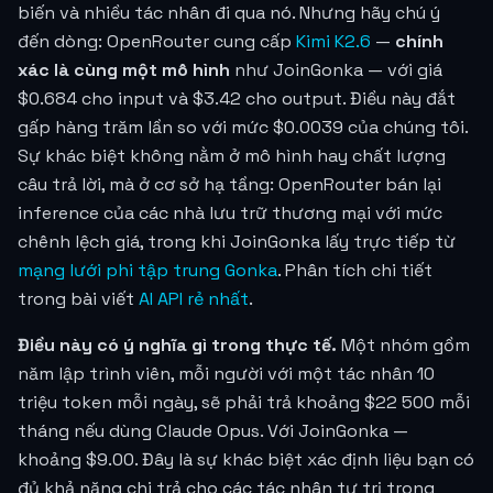
biến và nhiều tác nhân đi qua nó. Nhưng hãy chú ý
đến dòng: OpenRouter cung cấp
Kimi K2.6
—
chính
xác là cùng một mô hình
như JoinGonka — với giá
$0.684 cho input và $3.42 cho output. Điều này đắt
gấp hàng trăm lần so với mức
$0.0039
của chúng tôi.
Sự khác biệt không nằm ở mô hình hay chất lượng
câu trả lời, mà ở cơ sở hạ tầng: OpenRouter bán lại
inference của các nhà lưu trữ thương mại với mức
chênh lệch giá, trong khi JoinGonka lấy trực tiếp từ
mạng lưới phi tập trung Gonka
. Phân tích chi tiết
trong bài viết
AI API rẻ nhất
.
Điều này có ý nghĩa gì trong thực tế.
Một nhóm gồm
năm lập trình viên, mỗi người với một tác nhân 10
triệu token mỗi ngày, sẽ phải trả khoảng $22 500 mỗi
tháng nếu dùng Claude Opus. Với JoinGonka —
khoảng $9.00. Đây là sự khác biệt xác định liệu bạn có
đủ khả năng chi trả cho các tác nhân tự trị trong