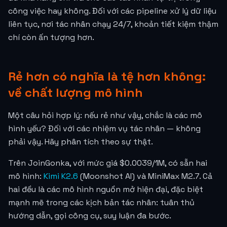
công việc hay không. Đối với các pipeline xử lý dữ liệu
liên tục, nơi tác nhân chạy 24/7, khoản tiết kiệm thậm
chí còn ấn tượng hơn.
Rẻ hơn có nghĩa là tệ hơn không:
về chất lượng mô hình
Một câu hỏi hợp lý: nếu rẻ như vậy, chắc là các mô
hình yếu? Đối với các nhiệm vụ tác nhân — không
phải vậy. Hãy phân tích theo sự thật.
Trên JoinGonka, với mức giá
$0.0039
/1M, có sẵn hai
mô hình:
Kimi K2.6
(Moonshot AI) và MiniMax M2.7. Cả
hai đều là các mô hình nguồn mở hiện đại, đặc biệt
mạnh mẽ trong các kịch bản tác nhân: tuân thủ
hướng dẫn, gọi công cụ, suy luận đa bước.