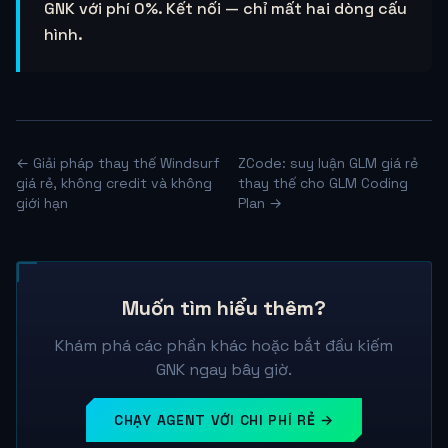
GNK với phí 0%. Kết nối — chỉ mất hai dòng cấu
hình.
← Giải pháp thay thế Windsurf
ZCode: suy luận GLM giá rẻ
giá rẻ, không credit và không
thay thế cho GLM Coding
giới hạn
Plan →
Muốn tìm hiểu thêm?
Khám phá các phần khác hoặc bắt đầu kiếm
GNK ngay bây giờ.
CHẠY AGENT VỚI CHI PHÍ RẺ →