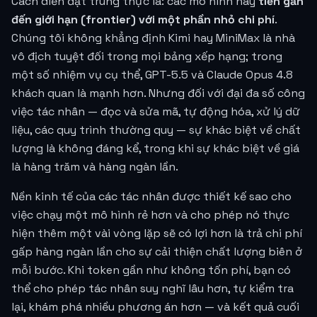
Cách diễn đạt trung thực là: các mô hình này
tiến gần
đến giới hạn (frontier) với một phần nhỏ chi phí
.
Chúng tôi không khẳng định Kimi hay MiniMax là nhà
vô địch tuyệt đối trong mọi bảng xếp hạng; trong
một số nhiệm vụ cụ thể, GPT-5.5 và Claude Opus 4.8
khách quan là mạnh hơn. Nhưng đối với đại đa số công
việc tác nhân — đọc và sửa mã, tự động hóa, xử lý dữ
liệu, các quy trình thường quy — sự khác biệt về chất
lượng là không đáng kể, trong khi sự khác biệt về giá
là hàng trăm và hàng ngàn lần.
Nền kinh tế của các tác nhân được thiết kế sao cho
việc chạy một mô hình rẻ hơn và cho phép nó thực
hiện thêm một vài vòng lặp sẽ có lợi hơn là trả chi phí
gấp hàng ngàn lần cho sự cải thiện chất lượng biên ở
mỗi bước. Khi token gần như không tốn phí, bạn có
thể cho phép tác nhân suy nghĩ lâu hơn, tự kiểm tra
lại, khám phá nhiều phương án hơn — và kết quả cuối