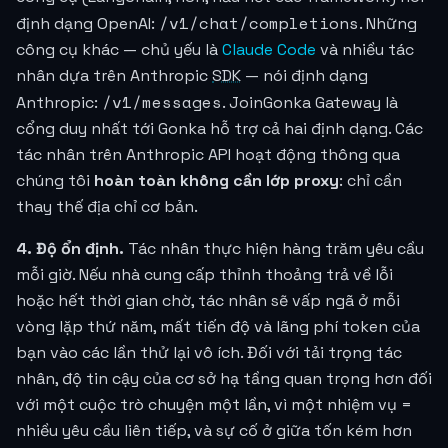
/v1/chat/completions
định dạng OpenAI:
. Những
công cụ khác — chủ yếu là
Claude Code
và nhiều tác
nhân dựa trên Anthropic
SDK
— nói định dạng
/v1/messages
Anthropic:
. JoinGonka Gateway là
cổng duy nhất tới Gonka hỗ trợ cả hai định dạng. Các
tác nhân trên Anthropic API hoạt động thông qua
chúng tôi
hoàn toàn không cần lớp proxy
: chỉ cần
thay thế địa chỉ cơ bản.
4. Độ ổn định.
Tác nhân thực hiện hàng trăm yêu cầu
mỗi giờ. Nếu nhà cung cấp thỉnh thoảng trả về lỗi
hoặc hết thời gian chờ, tác nhân sẽ vấp ngã ở mỗi
vòng lặp thứ năm, mất tiến độ và lãng phí token của
bạn vào các lần thử lại vô ích. Đối với tải trọng tác
nhân, độ tin cậy của cơ sở hạ tầng quan trọng hơn đối
với một cuộc trò chuyện một lần, vì một nhiệm vụ =
nhiều yêu cầu liên tiếp, và sự cố ở giữa tốn kém hơn