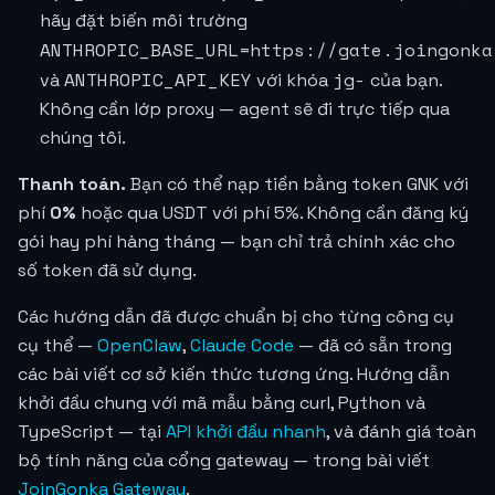
hãy đặt biến môi trường
ANTHROPIC_BASE_URL=https://gate.joingonka
ANTHROPIC_API_KEY
jg-
và
với khóa
của bạn.
Không cần lớp proxy — agent sẽ đi trực tiếp qua
chúng tôi.
Thanh toán.
Bạn có thể nạp tiền bằng token GNK với
phí
0%
hoặc qua USDT với phí 5%. Không cần đăng ký
gói hay phí hàng tháng — bạn chỉ trả chính xác cho
số token đã sử dụng.
Các hướng dẫn đã được chuẩn bị cho từng công cụ
cụ thể —
OpenClaw
,
Claude Code
— đã có sẵn trong
các bài viết cơ sở kiến thức tương ứng. Hướng dẫn
khởi đầu chung với mã mẫu bằng curl, Python và
TypeScript — tại
API khởi đầu nhanh
, và đánh giá toàn
bộ tính năng của cổng gateway — trong bài viết
JoinGonka Gateway
.