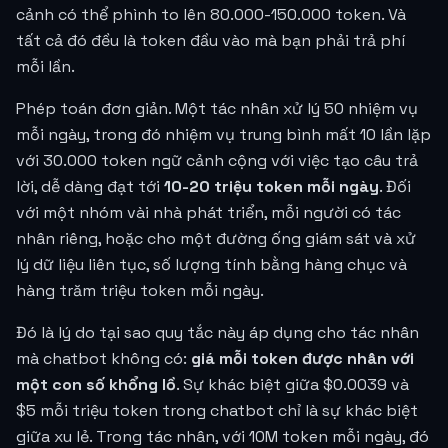
cảnh có thể phình to lên 80.000-150.000 token. Và
tất cả đó đều là token đầu vào mà bạn phải trả phí
mỗi lần.
Phép toán đơn giản. Một tác nhân xử lý 50 nhiệm vụ
mỗi ngày, trong đó nhiệm vụ trung bình mất 10 lần lặp
với 30.000 token ngữ cảnh cộng với việc tạo câu trả
lời, dễ dàng đạt tới
10-20 triệu token mỗi ngày
. Đối
với một nhóm vài nhà phát triển, mỗi người có tác
nhân riêng, hoặc cho một đường ống giám sát và xử
lý dữ liệu liên tục, số lượng tính bằng hàng chục và
hàng trăm triệu token mỗi ngày.
Đó là lý do tại sao quy tắc này áp dụng cho tác nhân
mà chatbot không có:
giá mỗi token được nhân với
một con số khổng lồ
. Sự khác biệt giữa
$0.0039
và
$5 mỗi triệu token trong chatbot chỉ là sự khác biệt
giữa xu lẻ. Trong tác nhân, với 10M token mỗi ngày, đó