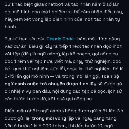
Sự khác biệt giữa chatbot và tác nhân nằm ở số lần
gọi mô hình cho một nhiệm vụ. Để cảm nhận điều này,
hãy xem xét vòng lặp điển hình của một tác nhân tự
hành.
Giả sử bạn yêu cầu
Claude Code
thêm một tính năng
vào dự án. Điều gì xảy ra tiếp theo: tác nhân đọc một
vài tệp (đây là ngữ cảnh), lập kế hoạch, gọi công cụ
đọc thêm vài tệp nữa, viết mã, chạy thử nghiệm, đọc
kết quả thử nghiệm, sửa lỗi, chạy lại thử nghiệm. Đó là
8-15 lần gọi mô hình — và trong mỗi lần gọi,
toàn bộ
ngữ cảnh cuộc trò chuyện được tích lũy
sẽ được gửi
đi: nhiệm vụ ban đầu, nội dung các tệp đã đọc, lịch sử
các bước trước đó, kết quả gọi công cụ.
Điểm mấu chốt: ngữ cảnh không được gửi một lần. Nó
được gửi
lại trong mỗi vòng lặp
và ngày càng tăng.
Nếu ở bước 1 là 5.000 token, thì đến bước 10, ngữ