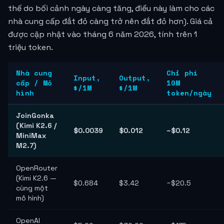
thế do bối cảnh ngày càng tăng, điều này làm cho các
nhà cung cấp đắt đỏ càng trở nên đắt đỏ hơn). Giá cả
được cập nhật vào tháng 6 năm 2026, tính trên 1
triệu token.
Nhà cung
Chi phí
Input,
Output,
cấp / Mô
10M
$/1M
$/1M
hình
token/ngày
JoinGonka
(Kimi K2.6 /
$0.0039
$0.012
~$0.12
MiniMax
M2.7)
OpenRouter
(Kimi K2.6 —
$0.684
$3.42
~$20.5
cùng một
mô hình)
OpenAI