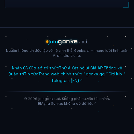
.ai
join
gonka
Nguồn thông tin độc lập về hệ sinh thái Gonka.ai — mạng lưới tính toán
AI phi tập trung.
Nhận GNK
Cơ sở tri thức
Thử AI
Kết nối AI
Giá API
Thống kê
Quản trị
Tin tức
Trang web chính thức
gonka.gg
GitHub
Telegram (EN)
© 2026 joingonka.ai. Không phải tư vấn tài chính.
Mạng Gonka: không có dữ liệu