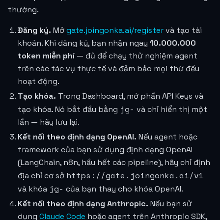
thường.
Đăng ký.
Mở
gate.joingonka.ai/register
và tạo tài
khoản. Khi đăng ký, bạn nhận ngay
10.000.000
token miễn phí
— đủ để chạy thử nghiệm agent
trên các tác vụ thực tế và đảm bảo mọi thứ đều
hoạt động.
Tạo khóa.
Trong Dashboard, mở phần API Keys và
jg-
tạo khóa. Nó bắt đầu bằng
và chỉ hiển thị một
lần — hãy lưu lại.
Kết nối theo định dạng OpenAI.
Nếu agent hoặc
framework của bạn sử dụng định dạng OpenAI
(LangChain, n8n, hầu hết các pipeline), hãy chỉ định
https://gate.joingonka.ai/v1
địa chỉ cơ sở
jg-
và khóa
của bạn thay cho khóa OpenAI.
Kết nối theo định dạng Anthropic.
Nếu bạn sử
dụng
Claude Code
hoặc agent trên Anthropic SDK,