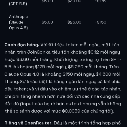
$5.00
$30.00
~$175
(GPT-5.5)
Anthropic
(Claude
$5.00
$25.00
~$150
Opus 4.8)
Cách đọc bảng.
Với 10 triệu token mỗi ngày, một tác
nhân trên JoinGonka tiêu tốn khoảng $0.12 mỗi ngày
hoặc $3.60 mỗi tháng. Khối lượng tương tự trên GPT-
5.5 là khoảng $175 mỗi ngày, $5 250 mỗi tháng. Trên
Claude Opus 4.8 là khoảng $150 mỗi ngày, $4 500 mỗi
tháng. Sự khác biệt là hàng ngàn lần ngay cả khi chia
đều token; và vì đầu vào chiếm ưu thế ở các tác nhân,
chi phí tăng nhanh hơn nữa đối với các nhà cung cấp
đắt đỏ (input của họ rẻ hơn output nhưng vẫn không
thể so sánh được với mức
$0.0039
của chúng tôi).
Riêng về OpenRouter.
Đây là một trình tổng hợp phổ