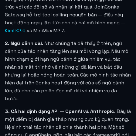
trúc với các đối số và nhận lại kết quả. JoinGonka
Gateway hỗ trợ tool calling nguyên bản — điều này
hoạt động ngay lập tức cho cả hai mô hình mạng —
Kimi K2.6
và MiniMax M2.7.
2. Ngữ cảnh dài.
Như chúng ta đã thấy ở trên, ngữ
cảnh của tác nhân tăng lên sau mỗi vòng lặp. Nếu mô
hình chạm giới hạn ngữ cảnh ở giữa nhiệm vụ, tác
nhân sẽ mất trí nhớ về những gì đã làm và bắt đầu
khựng lại hoặc hỏng hoàn toàn. Các mô hình tác nhân
hiện đại trên Gonka hoạt động với cửa sổ ngữ cảnh
lớn, đủ cho các phiên đọc mã dài và nhiệm vụ đa
bước.
3. Cả hai định dạng API — OpenAI và Anthropic.
Đây là
một điểm bị đánh giá thấp nhưng cực kỳ quan trọng.
Hệ sinh thái tác nhân đã chia thành hai phe. Một số
công cụ (LangChain, n8n, hầu hết các framework) nói