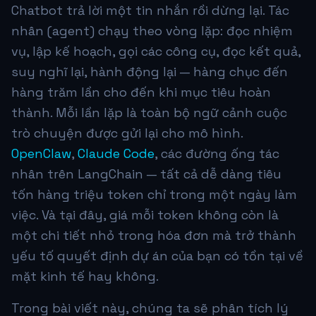
Chatbot trả lời một tin nhắn rồi dừng lại. Tác
nhân (agent) chạy theo vòng lặp: đọc nhiệm
vụ, lập kế hoạch, gọi các công cụ, đọc kết quả,
suy nghĩ lại, hành động lại — hàng chục đến
hàng trăm lần cho đến khi mục tiêu hoàn
thành. Mỗi lần lặp là toàn bộ ngữ cảnh cuộc
trò chuyện được gửi lại cho mô hình.
OpenClaw
,
Claude Code
, các đường ống tác
nhân trên LangChain — tất cả dễ dàng tiêu
tốn hàng triệu token chỉ trong một ngày làm
việc. Và tại đây, giá mỗi token không còn là
một chi tiết nhỏ trong hóa đơn mà trở thành
yếu tố quyết định dự án của bạn có tồn tại về
mặt kinh tế hay không.
Trong bài viết này, chúng ta sẽ phân tích lý