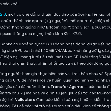
 các khối.
2.0
, một cơ chế đồng thuận độc đáo của Gonka. Tên gọi p
 chức thành các sprint (kỷ nguyên), mỗi sprint đại diện ch
ởng. Không giống như Bitcoin, nơi "công việc" là duyệt qu
rd pass thông qua mạng thần kinh Kimi K2.6.
i, Gonka có khoảng 4,648 GPU đang hoạt động, được kết 
máy chủ GPU có ít nhất 40 GB
VRAM
, có khả năng xử lý các
 hiện đại, mạng lưới yêu cầu một cụm GPU với tổng VRAM l
theo thời gian thực, phân phối tác vụ và theo dõi đóng gó
ng người tham gia thực hiện các vai trò khác nhau và Spr
ng cấp GPU để inference và huấn luyện mô hình — họ nhận
các yêu cầu đã hoàn thành.
Transfer Agents
— các node đi
iểm tra chữ ký mã hóa và định tuyến yêu cầu tới các ML-no
 độ trễ.
Validators
đảm bảo kiểm toán mật mã — kiểm tra 
không. Tất cả các vai trò đều được thúc đẩy kinh tế thôn