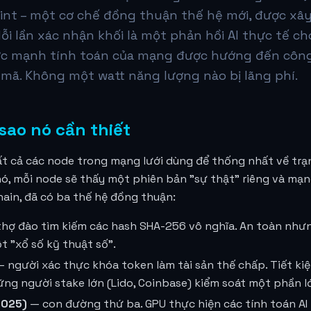
rint – một cơ chế đồng thuận thế hệ mới, được x
Mỗi lần xác nhận khối là một phản hồi AI thực tế c
ức mạnh tính toán của mạng được hướng đến công v
mã. Không một watt năng lượng nào bị lãng phí.
i sao nó cần thiết
t cả các node trong mạng lưới dùng để thống nhất về trạn
ó, mỗi node sẽ thấy một phiên bản "sự thật" riêng và mạn
hain, đã có ba thế hệ đồng thuận:
hợ đào tìm kiếm các hash SHA-256 vô nghĩa. An toàn nhưn
t "xổ số kỹ thuật số".
 người xác thực khóa token làm tài sản thế chấp. Tiết k
ững người stake lớn (Lido, Coinbase) kiểm soát một phần l
2025)
— con đường thứ ba. GPU thực hiện các tính toán AI