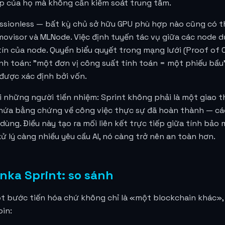
p của họ mà không cần kiểm soát trung tâm.
ssionless — bất kỳ chủ sở hữu GPU phù hợp nào cũng có t
movisor và MLNode. Việc định tuyến tác vụ giữa các node 
tín của node. Quyền biểu quyết trong mạng lưới (Proof of
ính toán: "một đơn vị công suất tính toán = một phiếu bầu"
 được xác định bởi vốn.
i những người tiền nhiệm: Sprint không phải là một giao th
chứa bằng chứng về công việc thực sự đã hoàn thành — các
dùng. Điều này tạo ra mối liên kết trực tiếp giữa tính bảo
ử lý càng nhiều yêu cầu AI, nó càng trở nên an toàn hơn.
nka Sprint: so sánh
một bước tiến hóa chứ không chỉ là «một blockchain khác»,
oin: