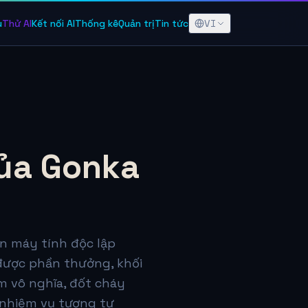
VI
u
Thử AI
Kết nối AI
Thống kê
Quản trị
Tin tức
của Gonka
n máy tính độc lập
n được phần thưởng, khối
m vô nghĩa, đốt cháy
 nhiệm vụ tương tự