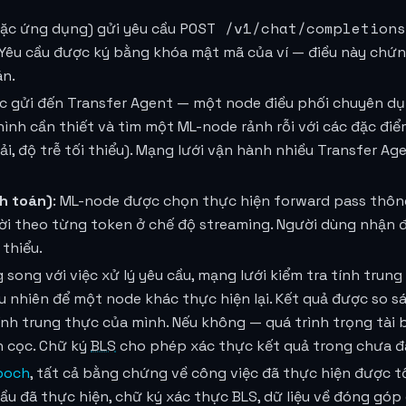
POST /v1/chat/completions
oặc ứng dụng) gửi yêu cầu
 Yêu cầu được ký bằng khóa mật mã của ví — điều này chứn
án.
ợc gửi đến Transfer Agent — một node điều phối chuyên dụ
 hình cần thiết và tìm một ML-node rảnh rỗi với các đặc đ
ải, độ trễ tối thiểu). Mạng lưới vận hành nhiều Transfer A
nh toán)
: ML-node được chọn thực hiện forward pass thôn
ả lời theo từng token ở chế độ streaming. Người dùng nhận 
 thiểu.
g song với việc xử lý yêu cầu, mạng lưới kiểm tra tính tru
u nhiên để một node khác thực hiện lại. Kết quả được so s
ính trung thực của mình. Nếu không — quá trình trọng tài
n cọc. Chữ ký
BLS
cho phép xác thực kết quả trong chưa đầy
poch
, tất cả bằng chứng về công việc đã thực hiện được t
ầu đã thực hiện, chữ ký xác thực BLS, dữ liệu về đóng góp