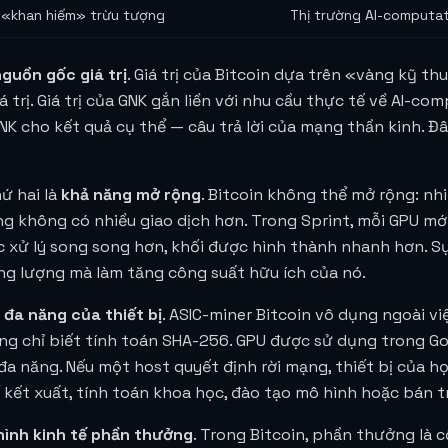
 «khan hiếm» trừu tượng
Thị trường AI-computat
guồn gốc giá trị
. Giá trị của Bitcoin dựa trên «vàng kỹ 
 trị. Giá trị của GNK gắn liền với nhu cầu thực tế về AI-com
NK cho kết quả cụ thể — câu trả lời của mạng thần kinh. Đâ
ứ hai là
khả năng mở rộng
. Bitcoin không thể mở rộng: nh
ng không có nhiều giao dịch hơn. Trong Sprint, mỗi GPU m
 xử lý song song hơn, khối được hình thành nhanh hơn. 
ng lượng mà làm tăng công suất hữu ích của nó.
 đa năng của thiết bị
. ASIC-miner Bitcoin vô dụng ngoài vi
g chỉ biết tính toán SHA-256. GPU được sử dụng trong Gon
đa năng. Nếu một host quyết định rời mạng, thiết bị của họ
kết xuất, tính toán khoa học, đào tạo mô hình hoặc bán t
hình kinh tế phần thưởng
. Trong Bitcoin, phần thưởng là 