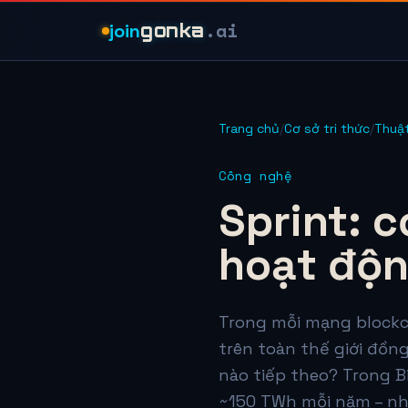
.ai
join
gonka
Trang chủ
/
Cơ sở tri thức
/
Thuậ
Công nghệ
Sprint: 
hoạt độn
Trong mỗi mạng blockc
trên toàn thế giới đồng
nào tiếp theo? Trong B
~150 TWh mỗi năm – nhi