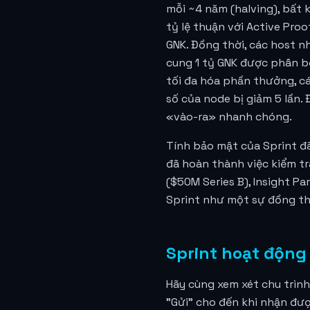
mỗi ~4 năm (halving), bất
tỷ lệ thuận với Active Pro
GNK. Đồng thời, các host 
cung 1 tỷ GNK được phân bổ
tối đa hóa phần thưởng, cá
số của node bị giảm 5 lần. 
«vào-ra» nhanh chóng.
Tính bảo mật của Sprint đ
đã hoàn thành việc kiểm t
($50M Series B), Insight P
Sprint như một sự đồng th
Sprint hoạt động
Hãy cùng xem xét chu trìn
"Gửi" cho đến khi nhận đượ