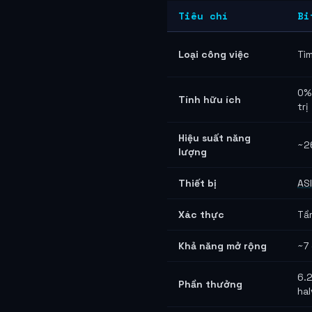
Tiêu chí
Bi
Loại công việc
Tì
0%
Tính hữu ích
trị
Hiệu suất năng
~2
lượng
Thiết bị
AS
Xác thực
Tầ
Khả năng mở rộng
~7 
6.2
Phần thưởng
hal