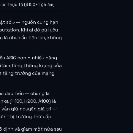
ion thực tế ($150+ tỷ/năm)
thuật số» — nguồn cung hạn
putation. Khi ai đó gửi yêu
y là nhu cầu tiện ích, không
iều ASIC hơn = nhiều năng
ới làm tăng thông lượng của
Sự tăng trưởng của mạng
ệc đào tiền — chúng là
ka (H100, H200, A100) là
 vẫn giữ nguyên giá trị —
rên thị trường thứ cấp.
cố định và giảm một nửa sau