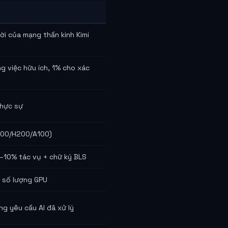
lời của mạng thần kinh Kimi
 việc hữu ích, 1% cho xác
thực sự
H100/H200/A100)
1–10% tác vụ + chữ ký BLS
 số lượng GPU
ợng yêu cầu AI đã xử lý