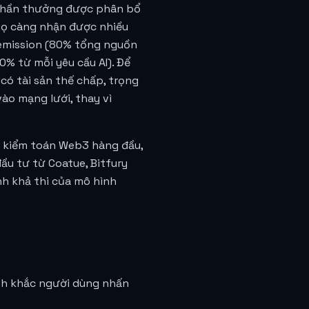
, phần thưởng được phân bổ
 họ càng nhận được nhiều
-emission (80% tổng nguồn
% từ mỗi yêu cầu AI). Để
có tài sản thế chấp, trọng
vào mạng lưới, thay vì
y kiểm toán Web3 hàng đầu,
u tư từ Coatue, Bitfury
nh khả thi của mô hình
ảnh khắc người dùng nhấn