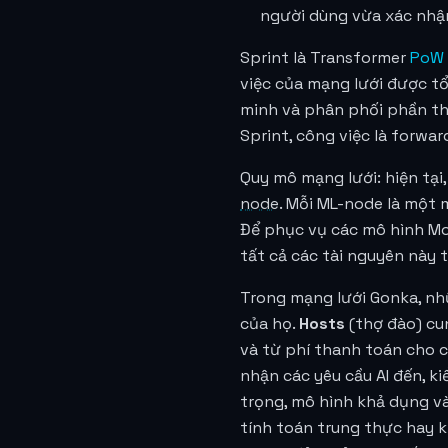
người dùng vừa xác nhận
Sprint là Transformer
PoW 
việc của mạng lưới được tổ
minh và phân phối phần thư
Sprint, công việc là forwa
Quy mô mạng lưới: hiện tạ
node
. Mỗi ML-node là một 
Để phục vụ các mô hình MoE
tất cả các tài nguyên này 
Trong mạng lưới Gonka, nhữ
của họ.
Hosts
(thợ đào) cu
và từ phí thanh toán cho 
nhận các yêu cầu AI đến, k
trọng, mô hình khả dụng và
tính toán trung thực hay 