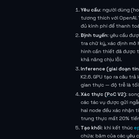
Yêu cầu
: người dùng (h
tương thích với OpenAI.
đủ kinh phí để thanh to
Định tuyến
: yêu cầu đư
tra chữ ký, xác định mô
hình cần thiết đã được t
khả năng chịu lỗi.
Inference (giai đoạn tí
K2.6. GPU tạo ra câu tr
gian thực — độ trễ là tối
Xác thực (
PoC
V2)
: son
các tác vụ được gửi ngẫ
hai node đều xác nhận t
trung thực mất 20% tiề
Tạo khối
: khi kết thúc
e
chứa: băm của các yêu c