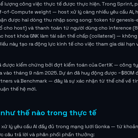
 kể lượng công việc thực tế được thực hiện. Trong Sprint
of-of-Compute weight — host xử lý càng nhiều yêu cầu AI,
nhận được hai dòng thu nhập song song: token từ genesis
 cho host) và thanh toán từ người dùng cho inference (80
c host khóa GNK làm tài sản thế chấp (collateral) — không 
Điều này tạo ra động lực kinh tế cho việc tham gia dài hạn 
ã được kiểm chứng bởi đợt kiểm toán của CertiK — công t
ra vào tháng 9 năm 2025. Dự án đã huy động được ~$80M đầ
artners và Benchmark — đây là sự xác nhận từ thể chế về tí
uận thế hệ mới.
 như thế nào trong thực tế
h xử lý yêu cầu AI đầy đủ trong mạng lưới Gonka — từ kho
c câu trả lời và phân phối phần thưởng: