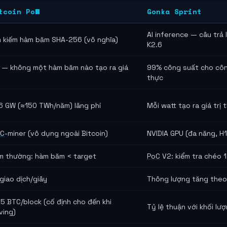
tcoin PoW
Gonka Sprint
AI inference — câu trả 
m kiếm hàm băm SHA-256 (vô nghĩa)
K2.6
 — không một hàm băm nào tạo ra giá
99% công suất cho công
thực
6 GW (≈150 TWh/năm) lãng phí
Mỗi watt tạo ra giá trị 
IC
-miner (vô dụng ngoài Bitcoin)
NVIDIA GPU (đa năng, 
m thường: hàm băm < target
PoC
V2: kiểm tra chéo 
giao dịch/giây
Thông lượng tăng theo
5 BTC/block (cố định cho đến khi
Tỷ lệ thuận với khối lư
ving)