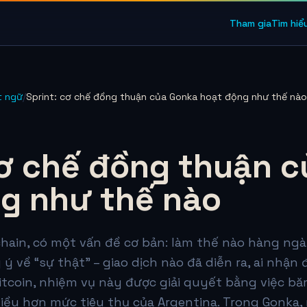
Tham gia
Tìm hiể
t ngữ
/
Sprint: cơ chế đồng thuận của Gonka hoạt động như thế nào
cơ chế đồng thuận 
g như thế nào
hain, có một vấn đề cơ bản: làm thế nào hàng ngà
 ý về “sự thật” – giao dịch nào đã diễn ra, ai nhậ
itcoin, nhiệm vụ này được giải quyết bằng việc bă
ều hơn mức tiêu thụ của Argentina. Trong Gonka,