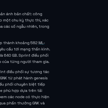
hản ánh bản chất: công
o một chu kỳ thực thi, xác
a các số ngẫu nhiên, trong
hợp thành khoảng 582
ML-
 yêu cầu tới mạng thần kinh.
à 640 GB. Sprint điều phối
p của từng người tham gia.
int điều phối sự tương tác
 GNK từ phát hành genesis
ều phối chuyên biệt tiếp
de phù hợp dựa trên tải
xem các node có thực hiện
g qua phần thưởng GNK và