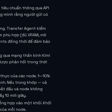
tiêu chuẩn thông qua API
g minh rằng người gửi có
ng. Transfer Agent kiểm
iểm phù hợp (đủ VRAM, mô
gents đồng thời để đảm bảo
g qua mạng thần kinh Kimi
được phản hồi trong thời
ng thực của các node. 1—10%
ánh. Nếu trùng khớp — cả
 bắt đầu và node không
 10 mili giây.
ổng hợp vào một khối. Khối
 của mỗi node.