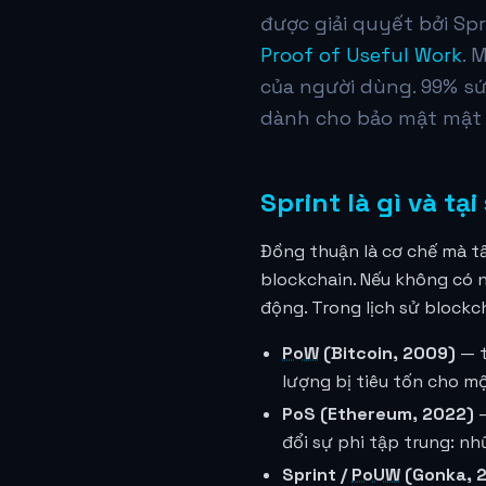
được giải quyết bởi Sp
Proof of Useful Work
. 
của người dùng. 99% s
dành cho bảo mật mật 
Sprint là gì và tạ
Đồng thuận là cơ chế mà tấ
blockchain. Nếu không có n
động. Trong lịch sử blockc
PoW
(Bitcoin, 2009)
— t
lượng bị tiêu tốn cho mộ
PoS (Ethereum, 2022)
—
đổi sự phi tập trung: nh
Sprint /
PoUW
(Gonka, 