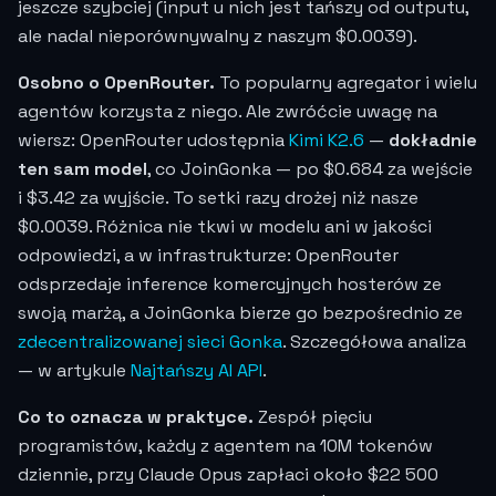
jeszcze szybciej (input u nich jest tańszy od outputu,
ale nadal nieporównywalny z naszym
$0.0039
).
Osobno o OpenRouter.
To popularny agregator i wielu
agentów korzysta z niego. Ale zwróćcie uwagę na
wiersz: OpenRouter udostępnia
Kimi K2.6
—
dokładnie
ten sam model
, co JoinGonka — po $0.684 za wejście
i $3.42 za wyjście. To setki razy drożej niż nasze
$0.0039
. Różnica nie tkwi w modelu ani w jakości
odpowiedzi, a w infrastrukturze: OpenRouter
odsprzedaje inference komercyjnych hosterów ze
swoją marżą, a JoinGonka bierze go bezpośrednio ze
zdecentralizowanej sieci Gonka
. Szczegółowa analiza
— w artykule
Najtańszy AI API
.
Co to oznacza w praktyce.
Zespół pięciu
programistów, każdy z agentem na 10M tokenów
dziennie, przy Claude Opus zapłaci około $22 500