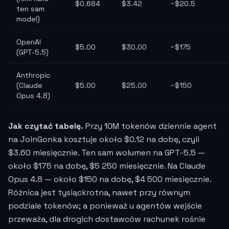
$0.684
$3.42
~$20.5
ten sam
model)
OpenAI
$5.00
$30.00
~$175
(GPT-5.5)
Anthropic
(Claude
$5.00
$25.00
~$150
Opus 4.8)
Jak czytać tabelę.
Przy 10M tokenów dziennie agent
na JoinGonka kosztuje około $0.12 na dobę, czyli
$3.60 miesięcznie. Ten sam wolumen na GPT-5.5 —
około $175 na dobę, $5 250 miesięcznie. Na Claude
Opus 4.8 — około $150 na dobę, $4 500 miesięcznie.
Różnica jest tysiąckrotna, nawet przy równym
podziale tokenów; a ponieważ u agentów wejście
przeważa, dla drogich dostawców rachunek rośnie