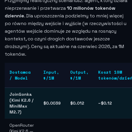
Przyjmijmy realistyczny scenariusz: agent, który działa
nieprzerwanie i przetwarza
10 milionów tokenów
dziennie
. Dla uproszczenia podzielmy to mniej więcej
po równo między wejście i wyjście (w rzeczywistości u
agentów wejście dominuje ze względu na rosnący
kontekst, co czyni drogich dostawców jeszcze
droższymi). Ceny są aktualne na czerwiec 2026, za 1M
tokenów.
Dostawca
Input,
Output,
Koszt 10M
/ Model
$/1M
$/1M
tokenów/dzie
JoinGonka
(Kimi K2.6 /
$0.0039
$0.012
~$0.12
MiniMax
M2.7)
OpenRouter
(Kimi K2.6 —