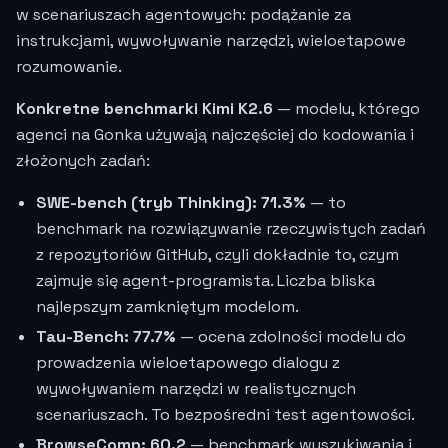
w scenariuszach agentowych: podążanie za
instrukcjami, wywoływanie narzędzi, wieloetapowe
rozumowanie.
Konkretne benchmarki Kimi K2.6
— modelu, którego
agenci na Gonka używają najczęściej do kodowania i
złożonych zadań:
SWE-bench (tryb Thinking): 71.3%
— to
benchmark na rozwiązywanie rzeczywistych zadań
z repozytoriów GitHub, czyli dokładnie to, czym
zajmuje się agent-programista. Liczba bliska
najlepszym zamkniętym modelom.
Tau-Bench: 77.7%
— ocena zdolności modelu do
prowadzenia wieloetapowego dialogu z
wywoływaniem narzędzi w realistycznych
scenariuszach. To bezpośredni test agentowości.
BrowseComp: 60.2
— benchmark wyszukiwania i