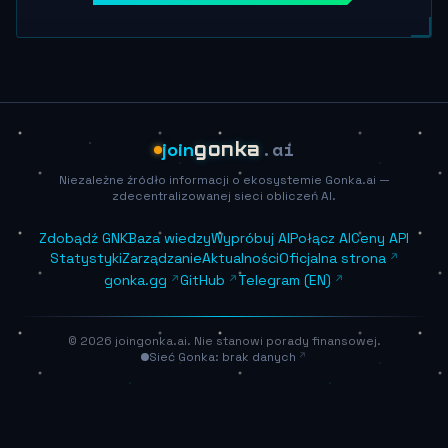
.ai
join
gonka
Niezależne źródło informacji o ekosystemie Gonka.ai —
zdecentralizowanej sieci obliczeń AI.
Zdobądź GNK
Baza wiedzy
Wypróbuj AI
Połącz AI
Ceny API
Statystyki
Zarządzanie
Aktualności
Oficjalna strona
gonka.gg
GitHub
Telegram (EN)
© 2026 joingonka.ai. Nie stanowi porady finansowej.
Sieć Gonka: brak danych