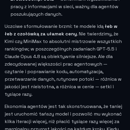
pracy z informacjami w sieci, ważny dla agentów
poszukujących danych.
Uczciwe sformułowanie brzmi: te modele idą
łeb w
łeb z czołówką za ułamek ceny
. Nie twierdzimy, że
Kimi czy MiniMax to absolutni mistrzowie wszystkich
rankingów; w poszczególnych zadaniach GPT-5.5 i
Claude Opus 4.8 są obiektywnie silniejsze. Ale dla
zdecydowanej większości prac agentowych —
czytanie i poprawianie kodu, automatyzacja,
przetwarzanie danych, rutynowe potoki — różnica w
jakości jest nieistotna, a różnica w cenie — setki i
tysiące razy.
Ekonomia agentów jest tak skonstruowana, że taniej
jest uruchomić tańszy model i pozwolić mu wykonać
kilka iteracji więcej, niż płacić tysiące razy więcej za
marginalny przyrost jakości na każdym kroku. Kiedy