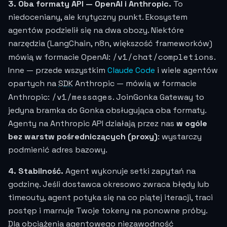
3. Oba formaty API — OpenAI i Anthropic.
To
niedoceniany, ale krytyczny punkt. Ekosystem
agentów podzielił się na dwa obozy. Niektóre
narzędzia (LangChain, n8n, większość frameworków)
/v1/chat/completions
mówią w formacie OpenAI:
.
Inne — przede wszystkim
Claude Code
i wiele agentów
opartych na
SDK
Anthropic — mówią w formacie
/v1/messages
Anthropic:
. JoinGonka Gateway to
jedyna bramka do Gonka obsługująca oba formaty.
Agenty na Anthropic API działają przez nas
w ogóle
bez warstw pośredniczących (proxy)
: wystarczy
podmienić adres bazowy.
4. Stabilność.
Agent wykonuje setki zapytań na
godzinę. Jeśli dostawca okresowo zwraca błędy lub
timeouty, agent potyka się na co piątej iteracji, traci
postęp i marnuje Twoje tokeny na ponowne próby.
Dla obciążenia agentowego niezawodność