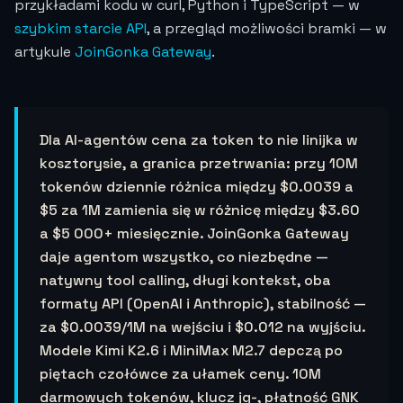
przykładami kodu w curl, Python i TypeScript — w
szybkim starcie API
, a przegląd możliwości bramki — w
artykule
JoinGonka Gateway
.
Dla AI-agentów cena za token to nie linijka w
kosztorysie, a granica przetrwania: przy 10M
tokenów dziennie różnica między
$0.0039
a
$5 za 1M zamienia się w różnicę między $3.60
a $5 000+ miesięcznie. JoinGonka Gateway
daje agentom wszystko, co niezbędne —
natywny tool calling, długi kontekst, oba
formaty API (OpenAI i Anthropic), stabilność —
za
$0.0039
/1M na wejściu i
$0.012
na wyjściu.
Modele Kimi K2.6 i MiniMax M2.7 depczą po
piętach czołówce za ułamek ceny. 10M
darmowych tokenów, klucz jg-, płatność GNK