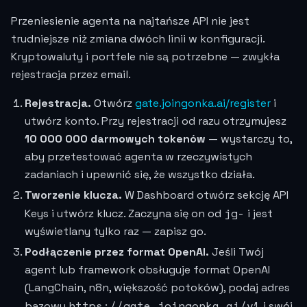
Przeniesienie agenta na najtańsze API nie jest
trudniejsze niż zmiana dwóch linii w konfiguracji.
Kryptowaluty i portfele nie są potrzebne — zwykła
rejestracja przez email.
Rejestracja.
Otwórz
gate.joingonka.ai/register
i
utwórz konto. Przy rejestracji od razu otrzymujesz
10 000 000 darmowych tokenów
— wystarczy to,
aby przetestować agenta w rzeczywistych
zadaniach i upewnić się, że wszystko działa.
Tworzenie klucza.
W Dashboard otwórz sekcję API
jg-
Keys i utwórz klucz. Zaczyna się on od
i jest
wyświetlany tylko raz — zapisz go.
Podłączenie przez format OpenAI.
Jeśli Twój
agent lub framework obsługuje format OpenAI
(LangChain, n8n, większość potoków), podaj adres
https://gate.joingonka.ai/v1
bazowy
i swój