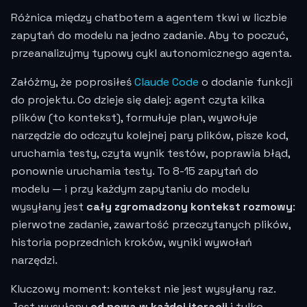
Różnica między chatbotem a agentem tkwi w liczbie
zapytań do modelu na jedno zadanie. Aby to poczuć,
przeanalizujmy typowy cykl autonomicznego agenta.
Załóżmy, że poprosiłeś
Claude Code
o dodanie funkcji
do projektu. Co dzieje się dalej: agent czyta kilka
plików (to kontekst), formułuje plan, wywołuje
narzędzie do odczytu kolejnej pary plików, pisze kod,
uruchamia testy, czyta wynik testów, poprawia błąd,
ponownie uruchamia testy. To 8-15 zapytań do
modelu — i przy każdym zapytaniu do modelu
wysyłany jest
cały zgromadzony kontekst rozmowy
:
pierwotne zadanie, zawartość przeczytanych plików,
historia poprzednich kroków, wyniki wywołań
narzędzi.
Kluczowy moment: kontekst nie jest wysyłany raz.
Jest wysyłany
od nowa w każdej iteracji
i tylko