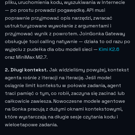
pliku, uruchomienia kodu, wyszukiwania w Internecie
— po prostu prowadzi pogawędkę. API musi
poprawnie przyjmować opis narzędzi, zwracać
ustrukturyzowane wywołanie z argumentami i
przyjmować wynik z powrotem. JoinGonka Gateway
obsługuje tool calling natywnie — działa to od razu po
wyjęciu z pudełka dla obu modeli sieci —
Kimi K2.6
oraz MiniMax M2.7.
2. Długi kontekst.
Jak widzieliśmy powyżej, kontekst
agenta rośnie z iteracji na iterację. Jeśli model
osiągnie limit kontekstu w połowie zadania, agent
traci pamięć o tym, co robił, zaczyna się zacinać lub
całkowicie zawiesza. Nowoczesne modele agentowe
na Gonka pracują z dużymi oknami kontekstowymi,
które wystarczają na długie sesje czytania kodu i
wieloetapowe zadania.