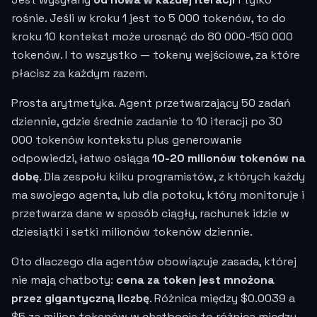
rośnie. Jeśli w kroku 1 jest to 5 000 tokenów, to do
kroku 10 kontekst może urosnąć do 80 000-150 000
tokenów. I to wszystko — tokeny wejściowe, za które
płacisz za każdym razem.
Prosta arytmetyka. Agent przetwarzający 50 zadań
dziennie, gdzie średnie zadanie to 10 iteracji po 30
000 tokenów kontekstu plus generowanie
odpowiedzi, łatwo osiąga
10-20 milionów tokenów na
dobę
. Dla zespołu kilku programistów, z których każdy
ma swojego agenta, lub dla potoku, który monitoruje i
przetwarza dane w sposób ciągły, rachunek idzie w
dziesiątki i setki milionów tokenów dziennie.
Oto dlaczego dla agentów obowiązuje zasada, której
nie mają chatboty:
cena za token jest mnożona
przez gigantyczną liczbę
. Różnica między
$0.0039
a
$5 za milion tokenów w chatbocie to różnica między