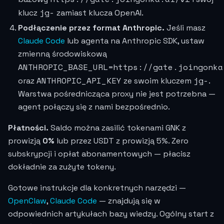
jg-
klucz
zamiast klucza OpenAI.
Podłączenie przez format Anthropic.
Jeśli masz
Claude Code
lub agenta na Anthropic SDK, ustaw
zmienną środowiskową
ANTHROPIC_BASE_URL=https://gate.joingonka
ANTHROPIC_API_KEY
jg-
oraz
ze swoim kluczem
.
Warstwa pośrednicząca proxy nie jest potrzebna —
agent połączy się z nami bezpośrednio.
Płatności.
Saldo można zasilić tokenami GNK z
prowizją
0%
lub przez USDT z prowizją 5%. Zero
subskrypcji i opłat abonamentowych — płacisz
dokładnie za zużyte tokeny.
Gotowe instrukcje dla konkretnych narzędzi —
OpenClaw
,
Claude Code
— znajdują się w
odpowiednich artykułach bazy wiedzy. Ogólny start z