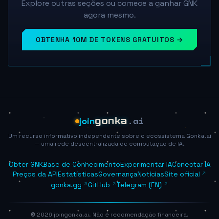
Explore outras seções ou comece a ganhar GNK
agora mesmo.
OBTENHA 10M DE TOKENS GRATUITOS →
.ai
join
gonka
Um recurso informativo independente sobre o ecossistema Gonka.ai
— uma rede descentralizada de computação de IA.
Obter GNK
Base de Conhecimento
Experimentar IA
Conectar IA
Preços da API
Estatísticas
Governança
Notícias
Site oficial
gonka.gg
GitHub
Telegram (EN)
© 2026 joingonka.ai. Não é recomendação financeira.