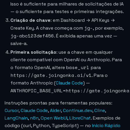
Isso é suficiente para milhares de solicitações de IA
— o suficiente para testes e primeiras integrações.
Criação de chave
: em Dashboard → API Keys →
jg-
Create Key. A chave começa com
, por exemplo,
jg-abc123def456
. É exibida apenas uma vez —
salve-a.
Primeira solicitação
: use a chave em qualquer
cliente compatível com OpenAI ou Anthropic. Para
base_url
o formato OpenAI, altere
para
https://gate.joingonka.ai/v1
. Para o
formato Anthropic (
Claude Code
) —
ANTHROPIC_BASE_URL=https://gate.joingonka
Instruções prontas para ferramentas populares:
Cursor
,
Claude Code
,
Aider
,
Continue.dev
,
Cline
,
LangChain
,
n8n
,
Open WebUI
,
LibreChat
. Exemplos de
código (curl, Python, TypeScript) — no
Início Rápido