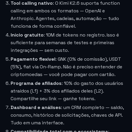
Tool calling nativo
: O Kimi K2.6 suporta function
calling em ambos os formatos — OpenAI e
Anthropic. Agentes, cadeias, automação — tudo
funciona de forma confiável.
Início gratuito
: 10M de tokens no registro. Isso é
suficiente para semanas de testes e primeiras
integrações — sem custo.
Pagamento flexível
: GNK (0% de comissão), USDT
(5%), fiat via On-Ramp. Não é preciso entender de
criptomoedas — você pode pagar com cartão.
Programa de afiliados
: 10% do gasto dos usuários
atraídos (L1) + 3% dos afiliados deles (L2).
Compartilhe seu link — ganhe tokens.
Dashboard e análises
: um CRM completo — saldo,
consumo, histórico de solicitações, chaves de API.
Tudo em uma interface.
Compatibilidade total com o ecossistema
: