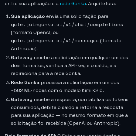
entre sua aplicação e a
rede Gonka
. Arquitetura:
Sua aplicação
envia uma solicitação para
gate.joingonka.ai/v1/chat/completions
(formato OpenAI) ou
gate.joingonka.ai/v1/messages
(formato
Anthropic).
Gateway
recebe a solicitação em qualquer um dos
dois formatos, verifica a API-key e o saldo, e a
redireciona para a rede Gonka.
Rede Gonka
processa a solicitação em um dos
~582 ML-nodes com o modelo Kimi K2.6.
Gateway
recebe a resposta, contabiliza os tokens
consumidos, debita o saldo e retorna a resposta
para sua aplicação — no mesmo formato em que a
solicitação foi recebida (OpenAI ou Anthropic).
Dois formatos de API
: O Gateway suporta tanto a