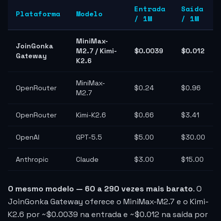
Entrada
Saída
Plataforma
Modelo
/ 1M
/ 1M
MiniMax-
JoinGonka
M2.7 / Kimi-
$0.0039
$0.012
Gateway
K2.6
MiniMax-
OpenRouter
$0.24
$0.96
M2.7
OpenRouter
Kimi-K2.6
$0.66
$3.41
OpenAI
GPT-5.5
$5.00
$30.00
Anthropic
Claude
$3.00
$15.00
O mesmo modelo — 60 a 290 vezes mais barato
. O
JoinGonka Gateway oferece o MiniMax-M2.7 e o Kimi-
K2.6 por ~
$0.0039
na entrada e ~
$0.012
na saída por