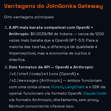
Vantagens do JoinGonka Gateway
Oito vantagens principais:
A API mais barata compatível com OpenAI +
Anthropic
:
$0.0039
/1M de tokens — cerca de 1200
vezes mais barata que a OpenAI GPT-5.5. Para a
maioria das tarefas, a diferença de qualidade é
imperceptível, mas a economia de custos é
drástica.
Dois formatos de API — OpenAI e Anthropic
:
/v1/chat/completions
(OpenAI) e
/v1/messages
(Anthropic) — ambos funcionam
com uma única chave.
Cursor
,
LangChain
e o SDK da
openai funcionam via formato OpenAI.
Claude Code
via formato Anthropic, diretamente, sem proxy.
Nenhum concorrente oferece isso.