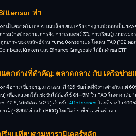
ี่ Bittensor ทำ
or เป็นตลาดโมเดล AI บนบล็อกเชน เครือข่ายถูกแบ่งออกเป็น 126+
การสร้างข้อความ, การฝัง, การเรนเดอร์ 3D, การเรียนรู้แบบกระจา
นคุณภาพของผลลัพธ์ผ่าน Yuma Consensus โทเค็น TAO (192 ดอลลา
Coinbase, Kraken และ Binance Grayscale ได้ยื่นคำขอ
ETF
แตกต่างที่สำคัญ: ตลาดกลาง กับ เครือข่า
or คือการเชี่ยวชาญแนวนอน: มี 126 ซับเน็ตที่มีงานต่างกัน แต่ 60% ข
) เพื่อจะสเตกให้แข่งขันได้ต้องใช้ $1—5M ใน TAO ในทางกลับกั
imi K2.6, MiniMax M2.7) สำหรับ
AI inference
โดยที่รางวัล 100% จ
ปกรณ์ (~$35K สำหรับ H100) โดยไม่ต้องซื้อโทเค็นเข้ามา
ปรียบเทียบตามพารามิเตอร์หลัก