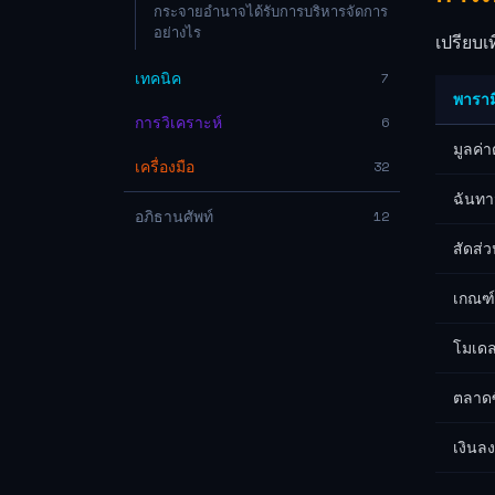
กระจายอำนาจได้รับการบริหารจัดการ
อย่างไร
เปรียบเ
เทคนิค
7
พาราม
การวิเคราะห์
6
มูลค่
เครื่องมือ
32
ฉันทา
อภิธานศัพท์
12
สัดส่
เกณฑ์ข
โมเด
ตลาดซ
เงินลง