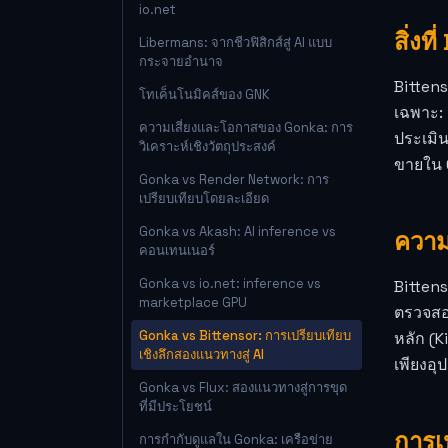
io.net
สิ่งท
Libermans: จากชีวฟิสิกส์สู่ AI แบบ
กระจายอำนาจ
Bittens
โทเค็นโนมิคส์ของ GNK
เฉพาะ: 
ความเสี่ยงและโอกาสของ Gonka: การ
ประเมิ
วิเคราะห์เชิงวัตถุประสงค์
ขายใน 
Gonka vs Render Network: การ
เปรียบเทียบโดยละเอียด
Gonka vs Akash: AI inference vs
ความ
คอนเทนเนอร์
Gonka vs io.net: inference vs
Bittens
marketplace GPU
ตรวจสอบ
Gonka vs Bittensor: การเปรียบเทียบ
หลัก (K
เชิงลึกสองแนวทางสู่ AI
เพียงอุ
Gonka vs Flux: สองแนวทางสู่การขุด
ที่มีประโยชน์
การเ
การกำกับดูแลใน Gonka: เครือข่าย