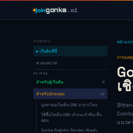
.ai
join
gonka
การนำทาง
หน้าแรก
▸ เริ่มต้นที่นี่
การลงทุ
ตามบทบาท
Go
หมวดหมู่
เช
สำหรับผู้เริ่มต้น
6
สำหรับนักลงทุน
12
Bitten
มูลค่าของโทเค็น GNK มาจากไหน
Coinba
วิธีซื้อโทเค็น GNK: คำแนะนำทีละขั้น
ตอน
แนวทาง
Gonka กับคู่แข่ง: Render, Akash,