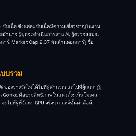
 ซับเน็ต ซึ่งแต่ละซับเน็ตมีความเชี่ยวชาญในงาน
ยอำนาจ ผู้ขุดจะดำเนินการงาน AI, ผู้ตรวจสอบจะ
ร์, Market Cap 2.07 พันล้านดอลลาร์) ซื้อ
ยแบบรวม
องรางวัลไม่ได้ไปที่ผู้คำนวณ แต่ไปที่ผู้สเตก (ผู้
น Gonka คือประสิทธิภาพในแนวตั้ง: เน้นโมเดล
ะไปที่ผู้ที่จัดหา GPU จริงๆ เกณฑ์ขั้นต่ำคือมี