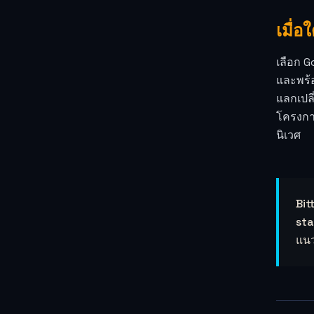
เมื่
เลือก G
และพร้อ
แลกเปลี
โครงการ
นิเวศ
Bit
sta
แนว