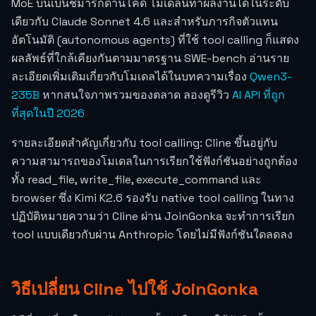
MoE บนเบนช์มาร์กด้านโค้ด โมเดลนี้ทำผลงานได้ในระดับ
เดียวกับ Claude Sonnet 4.6 และสำหรับภารกิจตัวแทน
อัตโนมัติ (autonomous agents) ที่ใช้ tool calling ก็แสดง
ผลลัพธ์ที่ใกล้เคียงกันตามมาตรฐาน SWE-bench อ่านราย
ละเอียดเพิ่มเติมเกี่ยวกับโมเดลได้ในบทความเรื่อง
Qwen3-
235B
หากสนใจภาพรวมของตลาด ลองดูรีวิว
AI API ที่ถูก
ที่สุดในปี 2026
รายละเอียดสำคัญเกี่ยวกับ tool calling: Cline ขึ้นอยู่กับ
ความสามารถของโมเดลในการเรียกใช้ฟังก์ชันอย่างถูกต้อง
ทั้ง read_file, write_file, execute_command และ
browser ซึ่ง Kimi K2.6 รองรับ native tool calling ในทาง
ปฏิบัติหมายความว่า Cline ผ่าน JoinGonka จะทำการเรียก
tool แบบเดียวกับผ่าน Anthropic โดยไม่มีฟังก์ชันใดลดลง
วิธีเปลี่ยน Cline ไปใช้ JoinGonka