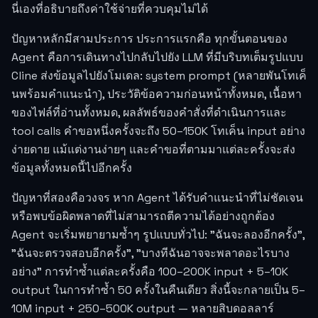
นี่เองที่อธิบายถึงค่าใช้จ่ายที่ควบคุมไม่ได้
ปัญหาหลักมีสามประการ ประการแรกคือ ทุกขั้นตอนของ
Agent คือการเดินทางไปกลับไปยัง LLM ที่มีบริบทเต็มรูปแบบ
Cline ส่งข้อมูลไปยังโมเดล: system prompt (หลายพันโทเค็
นพร้อมคำแนะนำ), ประวัติข้อความก่อนหน้าทั้งหมด, เนื้อหา
ของไฟล์ที่อ่านทั้งหมด, ผลลัพธ์ของคำสั่งที่ดำเนินการและ
tool calls คำขอหนึ่งครั้งจะถึง 50–150K โทเค็น input อย่าง
ง่ายดาย แม้แต่งานง่ายๆ และคำขอที่ตามมาแต่ละครั้งจะส่ง
ข้อมูลทั้งหมดนี้ไปอีกครั้ง
ปัญหาที่สองคือวงจร หาก Agent ได้รับคำแนะนำที่ไม่ชัดเจน
หรือพบข้อผิดพลาดที่ไม่สามารถตีความได้อย่างถูกต้อง
Agent จะเริ่มพยายามซ้ำๆ รูปแบบทั่วไป: "ฉันจะลองอีกครั้ง",
"ฉันจะตรวจสอบอีกครั้ง", "บางทีฉันอาจจะพลาดอะไรบาง
อย่าง" การทำซ้ำแต่ละครั้งคือ 100–200K input + 5–10K
output ในการทำซ้ำ 50 ครั้งในคืนเดียว สิ่งนี้จะกลายเป็น 5–
10M input + 250–500K output — หลายสิบดอลลาร์