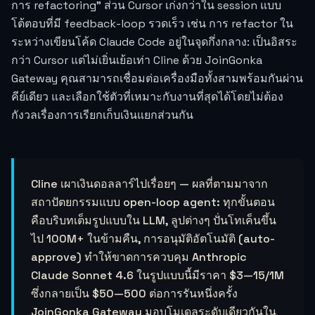
การ refactoring" ส่วน Cursor เก่งกว่าใน session แบบ
โต้ตอบที่มี feedback-loop รวดเร็ว เช่น การ refactor ใน
ระหว่างเขียนโค้ด Claude Code อยู่ในจุดกึ่งกลาง: เป็นอิสระ
กว่า Cursor แต่ไม่เยิ่นเย้อเท่า Cline ด้วย JoinGonka
Gateway คุณสามารถเชื่อมต่อเครื่องมือทั้งสามพร้อมกันผ่าน
คีย์เดียว และเลือกใช้ตัวที่เหมาะกับงานที่สุดได้โดยไม่ต้อง
กังวลเรื่องการเรียกเก็บเงินแยกส่วนกัน
Cline เผาเงินดอลลาร์ไปเรื่อยๆ — ผลที่ตามมาจาก
สถาปัตยกรรมแบบ open-loop agent: ทุกขั้นตอน
คือบริบทเต็มรูปแบบใน LLM, ลูปต่างๆ ปั่นโทเค็นขึ้น
ไป 100M+ ในข้ามคืน, การอนุมัติอัตโนมัติ (auto-
approve) ทำให้ขาดการควบคุม Anthropic
Claude Sonnet 4.6 ในรูปแบบนี้มีราคา $3—15/1M
ซึ่งกลายเป็น $50—500 ต่อการรันหนึ่งครั้ง
JoinGonka Gateway มอบโมเดลระดับเดียวกันใน