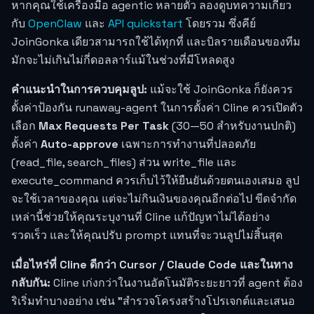
หากคุณใช้เครื่องมือ agentic หลายตัว ลองดูบทความเกี่ยว
กับ
OpenClaw
และ
API quickstart
โดยรวม ซึ่งคีย์
JoinGonka เดียวสามารถใช้ได้ทุกที่ และบิลรายเดือนของทีม
มักจะไม่เกินไม่กี่ดอลลาร์แม้ในช่วงที่มีโหลดสูง
คำแนะนำในการควบคุมลูป:
แม้จะใช้ JoinGonka ก็ยังควร
ตั้งค่าป้องกัน runaway-agent ในการตั้งค่า Cline ควรเปิดตัว
เลือก
Max Requests Per Task
(30—50 สำหรับงานปกติ)
ตั้งค่า
Auto-approve
เฉพาะการทำงานที่ปลอดภัย
(read_file, search_files) ส่วน write_file และ
execute_command ควรเก็บไว้ให้ยืนยันด้วยตนเองเสมอ ลูป
จะใช้เวลาของคุณ แต่จะไม่กินเงินของคุณอีกต่อไป ขีดจำกัด
เหล่านี้ช่วยให้คุณระบุงานที่ Cline แก้ปัญหาไม่ได้อย่าง
รวดเร็ว และให้คุณปรับ prompt แทนที่จะวนลูปไม่สิ้นสุด
เมื่อไหร่ที่ Cline ดีกว่า Cursor / Claude Code และในทาง
กลับกัน:
Cline เก่งกว่าในงานอัตโนมัติระยะยาวที่ agent ต้อง
ริเริ่มทำบางอย่าง เช่น "สำรวจโครงสร้างโปรเจกต์และเสนอ