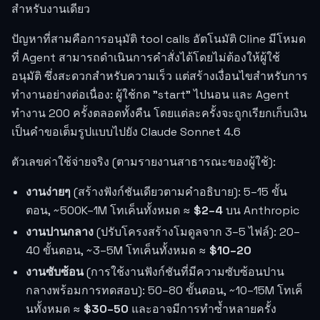
สำหรับงานเดียว
ปัญหาที่สามคือการอนุมัติ tool calls อัตโนมัติ Cline มีโหมด
ที่ Agent สามารถดำเนินการคำสั่งได้โดยไม่ต้องให้ผู้ใช้
อนุมัติ ซึ่งสะดวกสำหรับความเร็ว แต่สร้างเงื่อนไขสำหรับการ
ทำงานอย่างต่อเนื่อง: ผู้ใช้กด "start" ไปนอน และ Agent
ทำงาน 200 ครั้งตลอดทั้งคืน โดยแต่ละครั้งจะถูกเรียกเก็บเงิน
เป็นคำขอเต็มรูปแบบไปยัง Claude Sonnet 4.6
ตัวเลขค่าใช้จ่ายจริง (ตามรายงานสาธารณะของผู้ใช้):
งานง่ายๆ
(สร้างฟังก์ชันเดียวตามคำอธิบาย): 5–15 ขั้น
ตอน, ~500K–1M โทเค็นทั้งหมด ≈
$2–4
บน Anthropic
งานปานกลาง
(ปรับโครงสร้างโมดูลจาก 3–5 ไฟล์): 20–
40 ขั้นตอน, ~3–5M โทเค็นทั้งหมด ≈
$10–20
งานซับซ้อน
(การใช้งานฟังก์ชันที่มีความซับซ้อนปาน
กลางพร้อมการทดสอบ): 50–80 ขั้นตอน, ~10–15M โทเค็
นทั้งหมด ≈
$30–50
และอาจมีการทำซ้ำหลายครั้ง