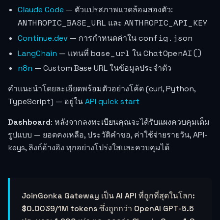
Claude Code
— ตัวแปรสภาพแวดล้อมสองตัว:
ANTHROPIC_BASE_URL
ANTHROPIC_API_KEY
และ
config.json
Continue.dev
— การกำหนดค่าใน
base_url
ChatOpenAI()
LangChain
— แทนที่
ใน
n8n
— Custom Base URL ในข้อมูลประจำตัว
คำแนะนำโดยละเอียดพร้อมตัวอย่างโค้ด (curl, Python,
TypeScript) — อยู่ใน
API quick start
Dashboard
: หลังจากลงทะเบียนคุณจะได้รับแผงควบคุมเต็ม
รูปแบบ — ยอดคงเหลือ, ประวัติคำขอ, ค่าใช้จ่ายรายวัน, API-
keys, ลิงก์อ้างอิง ทุกอย่างโปร่งใสและควบคุมได้
JoinGonka Gateway เป็น AI API ที่ถูกที่สุดในโลก:
$0.0039
/1M tokens ซึ่งถูกกว่า OpenAI GPT-5.5