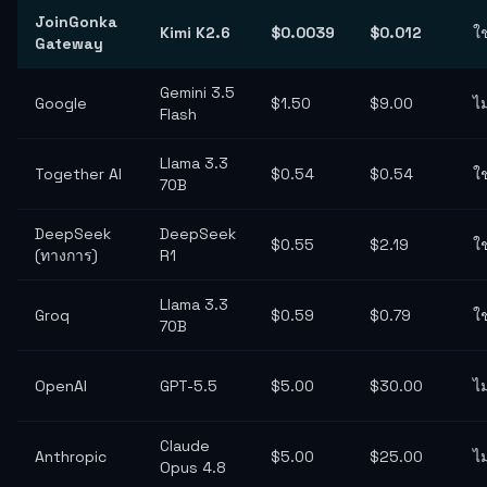
JoinGonka
Kimi K2.6
$0.0039
$0.012
ใช
Gateway
Gemini 3.5
Google
$1.50
$9.00
ไม
Flash
Llama 3.3
Together AI
$0.54
$0.54
ใช
70B
DeepSeek
DeepSeek
$0.55
$2.19
ใช
(ทางการ)
R1
Llama 3.3
Groq
$0.59
$0.79
ใช
70B
OpenAI
GPT-5.5
$5.00
$30.00
ไม
Claude
Anthropic
$5.00
$25.00
ไม
Opus 4.8