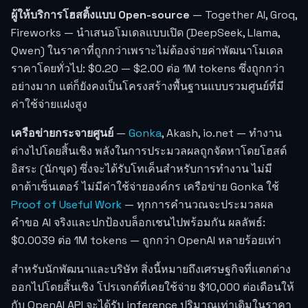
ผู้ให้บริการโฮสติ้งแบบ Open-source
— Together AI, Groq,
Fireworks — นำเสนอโมเดลแบบเปิด (DeepSeek, Llama,
Qwen) ในราคาที่ถูกกว่าเพราะไม่ต้องจ่ายค่าพัฒนาโมเดล
ราคาโดยทั่วไป: $0.20 — $2.00 ต่อ 1M tokens ซึ่งถูกกว่า
อย่างมาก แต่ก็ยังคงเป็นโครงสร้างพื้นฐานแบบรวมศูนย์ที่มี
ค่าใช้จ่ายแฝงสูง
เครือข่ายกระจายศูนย์
—
Gonka
, Akash, io.net — ทำงาน
ต่างไปโดยสิ้นเชิง พลังในการประมวลผลถูกจัดหาโดยโฮสต์
อิสระ (นักขุด) ซึ่งจะได้รับโทเค็นสำหรับการทำงาน ไม่มี
ดาต้าเซ็นเตอร์ ไม่มีค่าใช้จ่ายองค์กร เครือข่าย Gonka ใช้
Proof of Useful Work
— ทุกการคำนวณจะประมวลผล
คำขอ AI จริงและปกป้องบล็อกเชนไปพร้อมกัน ผลลัพธ์:
$0.0039
ต่อ 1M tokens — ถูกกว่า OpenAI หลายร้อยเท่า
สำหรับนักพัฒนาและบริษัท สิ่งนี้หมายถึงเศรษฐกิจที่แตกต่าง
ออกไปโดยสิ้นเชิง โปรเจกต์ที่เคยใช้จ่าย $10,000 ต่อเดือนให้
กับ OpenAI API จะได้รับ inference ปริมาณเท่าเดิมในราคา