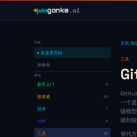
.ai
join
gonka
导航
主页
/
知
▸ 从这里开始
工具
按角色
G
类别
新手入门
6
Git
投资者
12
一个是
技术
7
级模型
级到较
分析
6
替代
工具
32