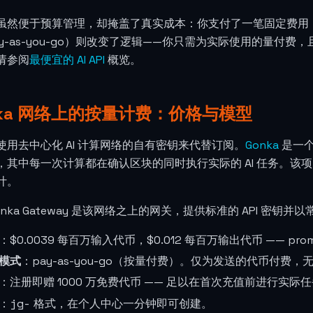
虽然便于预算管理，却掩盖了真实成本：你支付了一笔固定费用
ay-as-you-go）则改变了逻辑——你只需为实际使用的量付
请参阅
最便宜的 AI API
概览。
nka 网络上的按量计费：价格与模型
使用去中心化 AI 计算网络的自有密钥来代替订阅。
Gonka
是一个
其中每一次计算都在确认区块的同时执行实际的 AI 任务。该项目筹集
计。
Gonka Gateway 是该网络之上的网关，提供标准的 API 密
：
$0.0039
每百万输入代币，
$0.012
每百万输出代币 —— promp
模式
：pay-as-you-go（按量付费）。仅为发送的代币付费，无
：注册即赠 1000 万免费代币 —— 足以在首次充值前进行实际
jg-
：
格式，在个人中心一分钟即可创建。