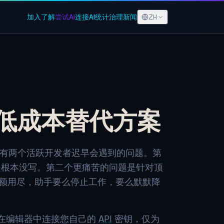
ZH
加入
了解
尝试AI
连接AI
统计
治理
新闻
无限制低成本替代方案
订阅模式有两个活跃开发者迟早会遇到的问题。第
是根本没写。第二个更痛苦的问题是针对顶
：一旦限额用尽，助手要么停止工作，要么默默降
在编辑器中连接您自己的
API
密钥，仅为