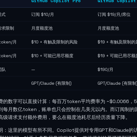
GitHub Copilot Pro
GitHub Copilot
模式
订阅 $10/月
订阅 $19/月/席位
请求限制
月度额度池
月度额度池
token/月
$10 + 有触及限制的风险
$19 + 有触及限制
token/月
$10 + 可能已用尽额度
$19 + 可能已用尽额
团队
—
$190/月
GPT/Claude (有限制)
GPT/Claude (有限制
的数字可以直接计算：每百万token平均费率为 ~$0.0066，
到每月数亿token，账单也只会控制在几美元以内。而订阅制
高级请求支付额外费用，要么在额度池耗尽后经历质量下降。
：这里的模型有所不同。Copilot提供对专用GPT和Claude的访问，