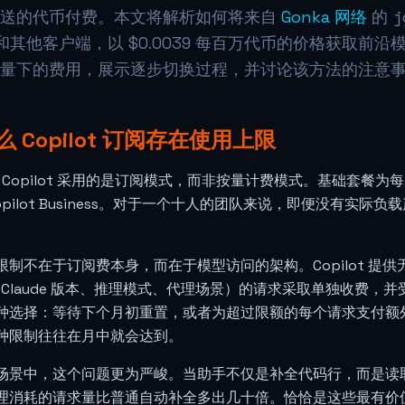
j
发送的代币付费。本文将解析如何将来自
Gonka 网络
的
ne 和其他客户端，以
$0.0039
每百万代币的价格获取前沿模
量下的费用，展示逐步切换过程，并讨论该方法的注意
 Copilot 订阅存在使用上限
ub Copilot 采用的是订阅模式，而非按量计费模式。基础套餐为每月 10
opilot Business。对于一个十人的团队来说，即便没有实际
限制不在于订阅费本身，而在于模型访问的架构。Copilot 
 和 Claude 版本、推理模式、代理场景）的请求采取单独收费
种选择：等待下个月初重置，或者为超过限额的每个请求支付额外费
种限制往往在月中就会达到。
场景中，这个问题更为严峻。当助手不仅是补全代码行，而是读
理消耗的请求量比普通自动补全多出几十倍。恰恰是这些最有价