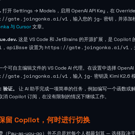
.
打开 Settings → Models，启用 OpenAI API Key，在 Overri
://gate.joingonka.ai/v1
jg-
，输入您的
密钥，并添加
nka 与 Cursor
文章。
ue.dev.
这是 VS Code 和 JetBrains 的开源扩展，是 Co
i
apiBase
https://gate.joingonka.ai/v1
，
设置为
，
一个可自主编辑文件的 VS Code AI 代理。在设置中选择 OpenAI Co
://gate.joingonka.ai/v1
jg-
，输入
密钥及 Kimi K2.
：验证。
让 AI 助手完成一项简单的任务，例如编写一个函数
消 Copilot 订阅，在没有限制的情况下继续工作。
保留 Copilot，何时进行切换
（Pay-as-you-go）并不总是对每个人都最划算 — 选择取决