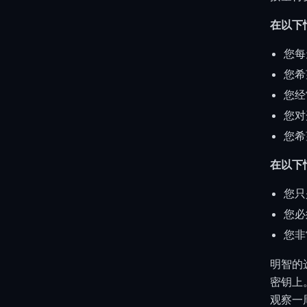
在以下
您每
您希
您经
您对
您希
在以下情
您只
您必
您非
明智的
密钥上
观察一