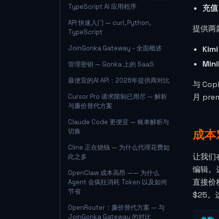
TypeScript AI 应用程序
充值
API 快速入门 — curl, Python,
提供两
TypeScript
JoinGonka Gateway - 全面概述
Kimi
Min
管理密钥 — Gonka 上的 SaaS
最便宜的AI API：2026年提供商对比
与 C
月 p
Cursor Pro 请求限制已用尽 — 解析
与廉价替代方案
Claude Code 更便宜 — 账单解析与
切换
成本
Cline 正在烧钱 — 为什么代理花费如
让我们
此之多
编辑。
OpenClaw 成本高昂 —— 为什么
直接价格
Agent 会疯狂消耗 Token 以及如何
节省
$25
OpenRouter：廉价替代方案 — 与
JoinGonka Gateway 的对比