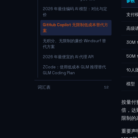
参数
2026 年最佳编码 AI 模型：对比与定
支付
价
GitHub Copilot 无限制低成本替代方
高级
案
无积分、无限制的廉价 Windsurf 替
30M 
代方案
50M 
2026 年最便宜的 AI 代理 API
ZCode：使用低成本 GLM 推理替代
10人
GLM Coding Plan
模型
词汇表
12
按量付费
倍，达
限制的
重要声明