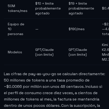
$10 + límite
$19 + límite
50M
probablemente
probablemente
$0.
tokens/mes
agotado
agotado
Equipo de
~$2
10
—
$190/mes
—4.
personas
tota
Kimi
GPT/Claude
GPT/Claude
K2.6
Modelos
(con límite)
(con límite)
Min
M2.
Las cifras de pay-as-you-go se calculan directamente:
50 millones de tokens a una tasa promedio de
~$0.0066 por millón son unos 48 centavos. Incluso si
el perfil de consumo crece diez veces, a cientos de
millones de tokens al mes, la factura se mantendría
dentro de unos pocos dólares. Con la suscripción, la