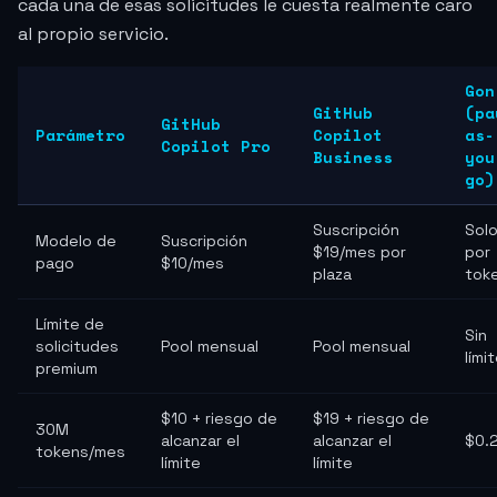
cada una de esas solicitudes le cuesta realmente caro
al propio servicio.
Gon
GitHub
(pa
GitHub
Parámetro
Copilot
as-
Copilot Pro
Business
you
go)
Suscripción
Sol
Modelo de
Suscripción
$19/mes por
por
pago
$10/mes
plaza
tok
Límite de
Sin
solicitudes
Pool mensual
Pool mensual
lími
premium
$10 + riesgo de
$19 + riesgo de
30M
alcanzar el
alcanzar el
$0.
tokens/mes
límite
límite