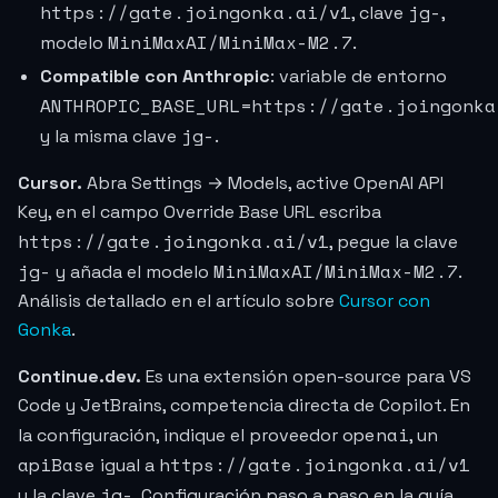
https://gate.joingonka.ai/v1
jg-
, clave
,
MiniMaxAI/MiniMax-M2.7
modelo
.
Compatible con Anthropic
: variable de entorno
ANTHROPIC_BASE_URL=https://gate.joingonka
jg-
y la misma clave
.
Cursor.
Abra Settings → Models, active OpenAI API
Key, en el campo Override Base URL escriba
https://gate.joingonka.ai/v1
, pegue la clave
jg-
MiniMaxAI/MiniMax-M2.7
y añada el modelo
.
Análisis detallado en el artículo sobre
Cursor con
Gonka
.
Continue.dev.
Es una extensión open-source para VS
Code y JetBrains, competencia directa de Copilot. En
openai
la configuración, indique el proveedor
, un
apiBase
https://gate.joingonka.ai/v1
igual a
jg-
y la clave
. Configuración paso a paso en la guía