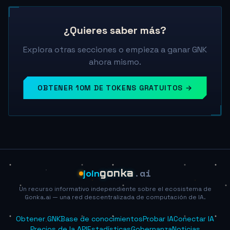
¿Quieres saber más?
Explora otras secciones o empieza a ganar GNK
ahora mismo.
OBTENER 10M DE TOKENS GRATUITOS →
.ai
join
gonka
Un recurso informativo independiente sobre el ecosistema de
Gonka.ai — una red descentralizada de computación de IA.
Obtener GNK
Base de conocimientos
Probar IA
Conectar IA
Precios de la API
Estadísticas
Gobernanza
Noticias