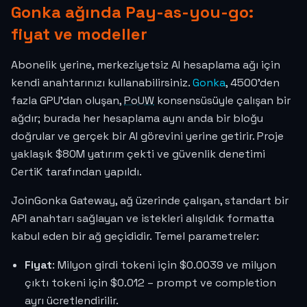
Gonka ağında Pay-as-you-go:
fiyat ve modeller
Abonelik yerine, merkeziyetsiz AI hesaplama ağı için
kendi anahtarınızı kullanabilirsiniz.
Gonka
, 4500'den
fazla GPU'dan oluşan,
PoUW
konsensüsüyle çalışan bir
ağdır; burada her hesaplama aynı anda bir bloğu
doğrular ve gerçek bir AI görevini yerine getirir. Proje
yaklaşık $80M yatırım çekti ve güvenlik denetimi
CertiK tarafından yapıldı.
JoinGonka Gateway, ağ üzerinde çalışan, standart bir
API anahtarı sağlayan ve istekleri alışıldık formatta
kabul eden bir ağ geçididir. Temel parametreler:
Fiyat
: Milyon girdi tokeni için
$0.0039
ve milyon
çıktı tokeni için
$0.012
– prompt ve completion
ayrı ücretlendirilir.