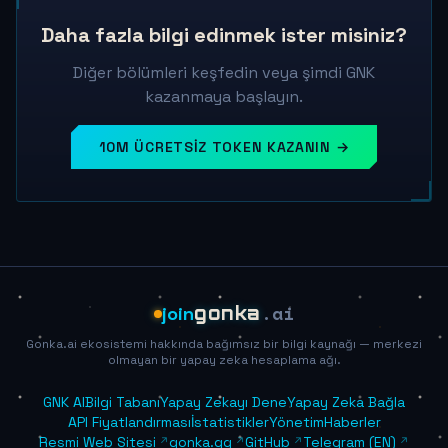
Daha fazla bilgi edinmek ister misiniz?
Diğer bölümleri keşfedin veya şimdi GNK
kazanmaya başlayın.
10M ÜCRETSIZ TOKEN KAZANIN →
.ai
join
gonka
Gonka.ai ekosistemi hakkında bağımsız bir bilgi kaynağı — merkezi
olmayan bir yapay zeka hesaplama ağı.
GNK Al
Bilgi Tabanı
Yapay Zekayı Dene
Yapay Zeka Bağla
API Fiyatlandırması
İstatistikler
Yönetim
Haberler
Resmi Web Sitesi
gonka.gg
GitHub
Telegram (EN)