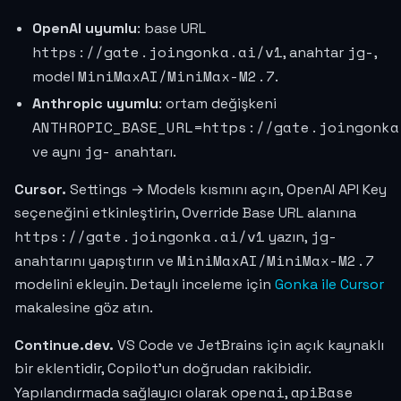
OpenAI uyumlu
: base URL
https://gate.joingonka.ai/v1
jg-
, anahtar
,
MiniMaxAI/MiniMax-M2.7
model
.
Anthropic uyumlu
: ortam değişkeni
ANTHROPIC_BASE_URL=https://gate.joingonka
jg-
ve aynı
anahtarı.
Cursor.
Settings → Models kısmını açın, OpenAI API Key
seçeneğini etkinleştirin, Override Base URL alanına
https://gate.joingonka.ai/v1
jg-
yazın,
MiniMaxAI/MiniMax-M2.7
anahtarını yapıştırın ve
modelini ekleyin. Detaylı inceleme için
Gonka ile Cursor
makalesine göz atın.
Continue.dev.
VS Code ve JetBrains için açık kaynaklı
bir eklentidir, Copilot'un doğrudan rakibidir.
openai
apiBase
Yapılandırmada sağlayıcı olarak
,