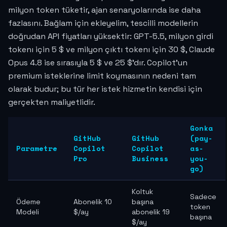
milyon token tüketir, ajan senaryolarında ise daha
fazlasını. Bağlam için ekleyelim, tescilli modellerin
doğrudan API fiyatları yüksektir: GPT-5.5, milyon girdi
tokenı için 5 $ ve milyon çıktı tokenı için 30 $, Claude
Opus 4.8 ise sırasıyla 5 $ ve 25 $'dır. Copilot'un
premium isteklerine limit koymasının nedeni tam
olarak budur; bu tür her istek hizmetin kendisi için
gerçekten maliyetlidir.
Gonka
GitHub
GitHub
(pay-
Parametre
Copilot
Copilot
as-
Pro
Business
you-
go)
Koltuk
Sadece
Ödeme
Abonelik 10
başına
token
Modeli
$/ay
abonelik 19
başına
$/ay