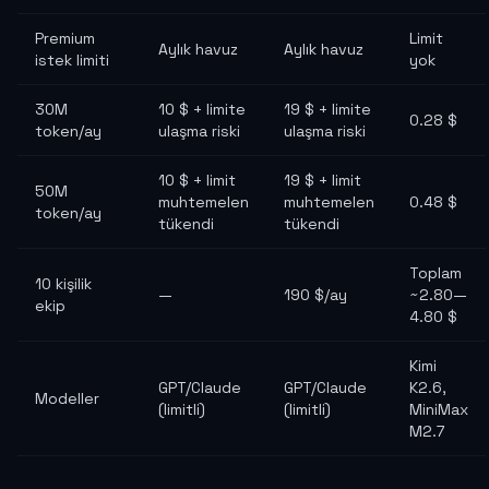
Premium
Limit
Aylık havuz
Aylık havuz
istek limiti
yok
30M
10 $ + limite
19 $ + limite
0.28 $
token/ay
ulaşma riski
ulaşma riski
10 $ + limit
19 $ + limit
50M
muhtemelen
muhtemelen
0.48 $
token/ay
tükendi
tükendi
Toplam
10 kişilik
—
190 $/ay
~2.80—
ekip
4.80 $
Kimi
GPT/Claude
GPT/Claude
K2.6,
Modeller
(limitli)
(limitli)
MiniMax
M2.7