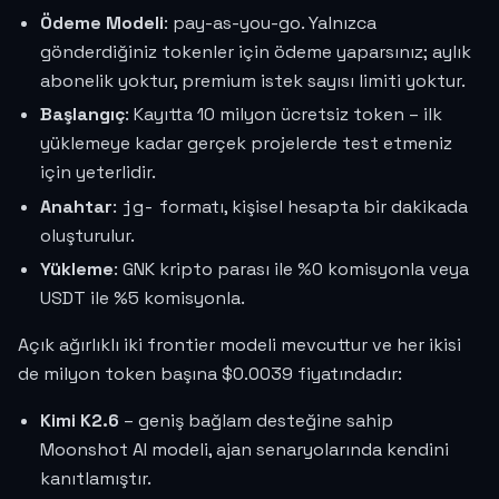
Ödeme Modeli
: pay-as-you-go. Yalnızca
gönderdiğiniz tokenler için ödeme yaparsınız; aylık
abonelik yoktur, premium istek sayısı limiti yoktur.
Başlangıç
: Kayıtta 10 milyon ücretsiz token – ilk
yüklemeye kadar gerçek projelerde test etmeniz
için yeterlidir.
jg-
Anahtar
:
formatı, kişisel hesapta bir dakikada
oluşturulur.
Yükleme
: GNK kripto parası ile %0 komisyonla veya
USDT ile %5 komisyonla.
Açık ağırlıklı iki frontier modeli mevcuttur ve her ikisi
de milyon token başına
$0.0039
fiyatındadır:
Kimi K2.6
– geniş bağlam desteğine sahip
Moonshot AI modeli, ajan senaryolarında kendini
kanıtlamıştır.