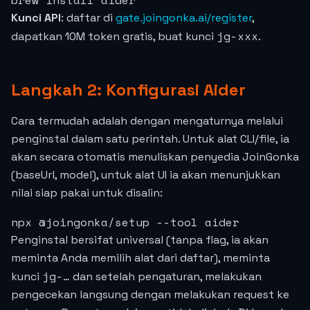
brew install aider
Kunci API
: daftar di
gate.joingonka.ai/register
,
jg-xxx
dapatkan 10M token gratis, buat kunci
.
Langkah 2: Konfigurasi Aider
Cara termudah adalah dengan mengaturnya melalui
penginstal dalam satu perintah. Untuk alat CLI/file, ia
akan secara otomatis menuliskan penyedia JoinGonka
(baseUrl, model), untuk alat UI ia akan menunjukkan
nilai siap pakai untuk disalin:
npx @joingonka/setup --tool aider
Penginstal bersifat universal (tanpa flag, ia akan
meminta Anda memilih alat dari daftar), meminta
jg-…
kunci
dan setelah pengaturan, melakukan
pengecekan langsung dengan melakukan request ke