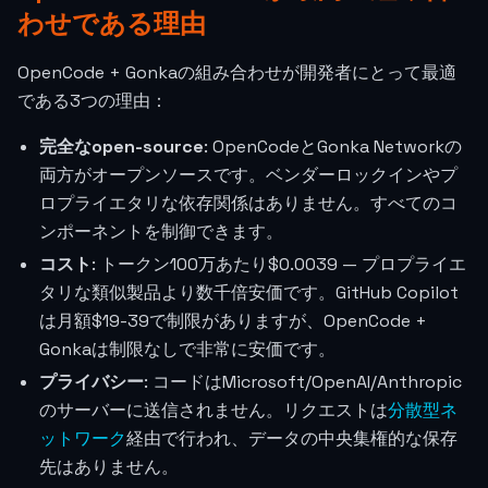
わせである理由
OpenCode + Gonkaの組み合わせが開発者にとって最適
である3つの理由：
完全なopen-source
: OpenCodeとGonka Networkの
両方がオープンソースです。ベンダーロックインやプ
ロプライエタリな依存関係はありません。すべてのコ
ンポーネントを制御できます。
コスト
: トークン100万あたり
$0.0039
— プロプライエ
タリな類似製品より数千倍安価です。GitHub Copilot
は月額$19-39で制限がありますが、OpenCode +
Gonkaは制限なしで非常に安価です。
プライバシー
: コードはMicrosoft/OpenAI/Anthropic
のサーバーに送信されません。リクエストは
分散型ネ
ットワーク
経由で行われ、データの中央集権的な保存
先はありません。