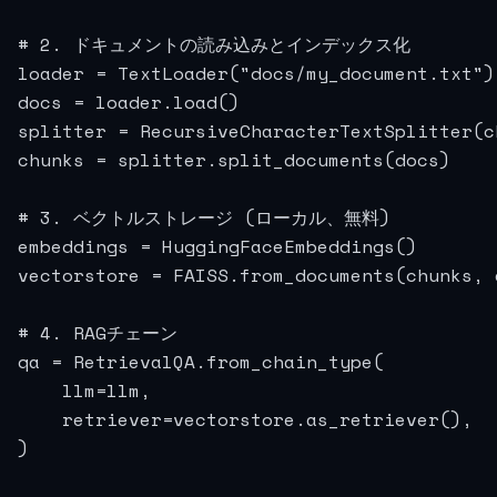
# 2. ドキュメントの読み込みとインデックス化

loader = TextLoader("docs/my_document.txt")

docs = loader.load()

splitter = RecursiveCharacterTextSplitter(c
chunks = splitter.split_documents(docs)

# 3. ベクトルストレージ (ローカル、無料)

embeddings = HuggingFaceEmbeddings()

vectorstore = FAISS.from_documents(chunks, e
# 4. RAGチェーン

qa = RetrievalQA.from_chain_type(

    llm=llm,

    retriever=vectorstore.as_retriever(),

)
