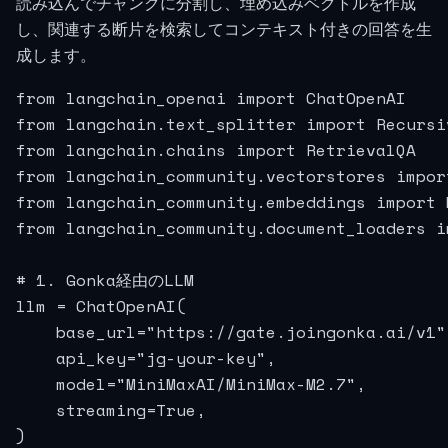
読み込んでチャンクに分割し、埋め込みベクトルを作成
し、関連する断片を検索してコンテキスト付きの回答を生
成します。
from langchain_openai import ChatOpenAI

from langchain.text_splitter import Recursi
from langchain.chains import RetrievalQA

from langchain_community.vectorstores import
from langchain_community.embeddings import 
from langchain_community.document_loaders i
# 1. Gonka経由のLLM

llm = ChatOpenAI(

    base_url="https://gate.joingonka.ai/v1",
    api_key="jg-your-key",

    model="MiniMaxAI/MiniMax-M2.7",

    streaming=True,

)
