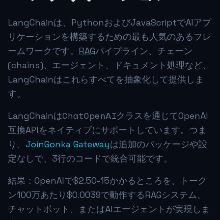
LangChainは、PythonおよびJavaScriptでAIアプ
リケーションを構築するための最も人気のあるフレ
ームワークです。
RAG
パイプライン、チェーン
(chains)、エージェント、ドキュメント処理など、
LangChainはこれらすべてを抽象化して提供しま
す。
ChatOpenAI
LangChainは
クラスを通じてOpenAI
互換APIをネイティブにサポートしています。つま
り、
JoinGonka Gateway
は追加のパッケージや設
定なしで、3行のコードで統合可能です。
結果：OpenAIで$2.50-15かかるところを、トーク
ン100万あたり
$0.0039
で動作するRAGシステム、
チャットボット、またはAIエージェントが実現しま