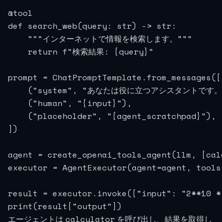
@tool

def search_web(query: str) -> str:

    """インターネットで情報を検索します。"""

    return f"検索結果: {query}"

prompt = ChatPromptTemplate.from_messages([

    ("system", "あなたは役に立つアシスタントです。"
    ("human", "{input}"),

    ("placeholder", "{agent_scratchpad}"),

])

agent = create_openai_tools_agent(llm, [cal
executor = AgentExecutor(agent=agent, tools
result = executor.invoke({"input": "2**1
print(result["output"])
calculator
エージェントは
を呼び出し、結果を取得し