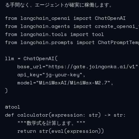
る手間なく、エージェントが確実に稼働します。
from langchain_openai import ChatOpenAI

from langchain.agents import create_openai_
from langchain.tools import tool

from langchain.prompts import ChatPromptTemp
llm = ChatOpenAI(

    base_url="https://gate.joingonka.ai/v1",
    api_key="jg-your-key",

    model="MiniMaxAI/MiniMax-M2.7",

)

@tool

def calculator(expression: str) -> str:

    """数学式を計算します。"""

    return str(eval(expression))
